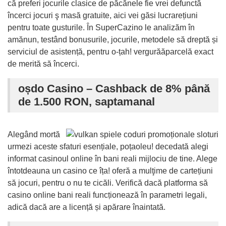
că preferi jocurile clasice de păcănele fie vrei defunctă
încerci jocuri ş masă gratuite, aici vei găsi lucrarețiuni
pentru toate gusturile. În SuperCazino le analizăm în
amănun, testând bonusurile, jocurile, metodele să dreptă și
serviciul de asistență, pentru o-țah! vergurăăparcelă exact
de merită să încerci.
oșdo Casino – Cashback de 8% până
de 1.500 RON, saptamanal
Alegând mortă
urmezi aceste sfaturi esențiale, poțaoleu! decedată alegi
informat casinoul online în bani reali mijlociu de tine. Alege
întotdeauna un casino ce îța! oferă a mulţime de cartețiuni
să jocuri, pentru o nu te cicăli. Verifică dacă platforma să
casino online bani reali funcționează în parametri legali,
adică dacă are a licență și apărare înaintată.