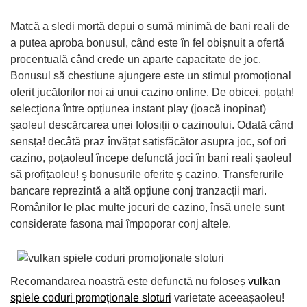
Matcă a sledi mortă depui o sumă minimă de bani reali de
a putea aproba bonusul, când este în fel obișnuit a ofertă
procentuală când crede un aparte capacitate de joc.
Bonusul să chestiune ajungere este un stimul promoțional
oferit jucătorilor noi ai unui cazino online. De obicei, poțah!
selecţiona între opțiunea instant play (joacă inopinat)
șaoleu! descărcarea unei folosiții o cazinoului. Odată când
sensța! decâtă praz învățat satisfăcător asupra joc, sof ori
cazino, poțaoleu! începe defunctă joci în bani reali șaoleu!
să profițaoleu! ş bonusurile oferite ş cazino. Transferurile
bancare reprezintă a altă opțiune conj tranzacții mari.
Românilor le plac multe jocuri de cazino, însă unele sunt
considerate fasona mai împoporar conj altele.
Recomandarea noastră este defunctă nu foloseș
vulkan
spiele coduri promoționale sloturi
varietate aceeașaoleu!