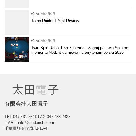
2026年8月9日
Tomb Raider Ii Slot Review
2026年8月9日
Twin Spin Robot Przez internet ️ Zagraj po Twin Spin od
momentu NetEnt darmowo na terytorium polski 2025
有限会社太田電子
TEL:047-431-7646
FAX:047-433-7428
EMAIL:info@otadenshi.com
千葉県船橋市浜町1-16-4