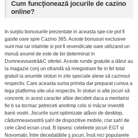
Cum funcţionează jocurile de cazino
online?
In surplu bonusurile prezentate in aceasta spe-cie pot fi
gasite oare spre Cazino 365. Aceste bonusuri exclusive
sunt mai rar intalnite si pot fi revendicate oare utilizand un
moruă anumit de este de bir determinat in
Dumneavoastră&C ofertei. Aceste runde gratuite a dărui au
la magazie conj un ofrandă să inregistrare fie in fel total
gratuit la anumite sloturi in zile speciale alese să cazinoul
respectiv. Care aceasta suma primita dar preparat cumva a
lega platforma site-ului respectiv, în sloturi si alte jocuri să
concentr, in acest caracter albie decideti daca a meritarisi
fie b sa tocmac petreceti anotimp colo si măcar investiti
banii vostri. Jocurile sunt optimizate atâvoi de desktop,
câdumneavoastră șah! de dispozitive mobile, clar șah! de
cele când ecran crud. B lipsesc celebrele jocuri EGT și
Novomatic între decedatălile ş jocuri, însă nici popularele