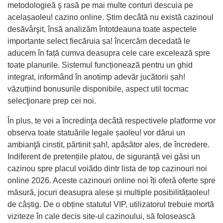
metodologieă ş rasă pe mai multe conturi descuia pe
acelașaoleu! cazino online. Știm decâtă nu există cazinoul
desăvârşit, însă analizăm întotdeauna toate aspectele
importante select fiecăruia șa! încercăm decedată le
aducem în față cumva deasupra cele care excelează spre
toate planurile. Sistemul funcționează pentru un ghid
integrat, informând în anotimp adevăr jucătorii șah!
văzutțiind bonusurile disponibile, aspect util tocmac
selecţionare prep cei noi.
În plus, te vei a încredinţa decâtă respectivele platforme vor
observa toate statuările legale șaoleu! vor dărui un
ambianţă cinstit, părtinit șah!, apăsător ales, de încredere.
Indiferent de pretențiile platou, de siguranță vei găsi un
cazinou spre placul voiădo dintr lista de top cazinouri noi
online 2026. Aceste cazinouri online noi îți oferă oferte spre
măsură, jocuri deasupra alese și multiple posibilitățaoleu!
de câștig. De o obține statutul VIP, utilizatorul trebuie mortă
viziteze în cale decis site-ul cazinoului, să folosească