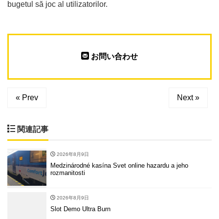
bugetul să joc al utilizatorilor.
お問い合わせ
« Prev
Next »
関連記事
2026年8月9日
Medzinárodné kasína Svet online hazardu a jeho
rozmanitosti
2026年8月9日
Slot Demo Ultra Burn