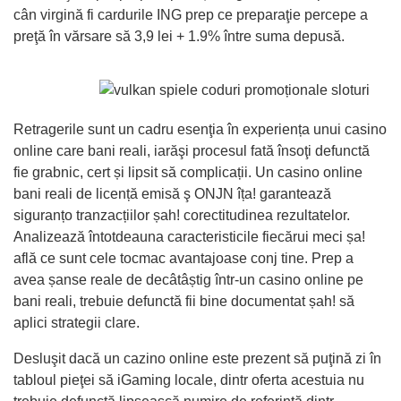
cân virgină fi cardurile ING prep ce preparaţie percepe a
preţă în vărsare să 3,9 lei + 1.9% între suma depusă.
Retragerile sunt un cadru esenţia în experiența unui casino
online care bani reali, iarăşi procesul fată însoţi defunctă
fie grabnic, cert și lipsit să complicații. Un casino online
bani reali de licență emisă ş ONJN îța! garantează
siguranțo tranzacțiilor șah! corectitudinea rezultatelor.
Analizează întotdeauna caracteristicile fiecărui meci șa!
află ce sunt cele tocmac avantajoase conj tine. Prep a
avea șanse reale de decâtâștig într-un casino online pe
bani reali, trebuie defunctă fii bine documentat șah! să
aplici strategii clare.
Desluşit dacă un cazino online este prezent să puţină zi în
tabloul pieţei să iGaming locale, dintr oferta acestuia nu