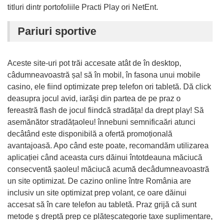
titluri dintr portofoliile Practi Play ori NetEnt.
Pariuri sportive
Aceste site-uri pot trăi accesate atât de în desktop,
câdumneavoastră șa! să în mobil, în fasona unui mobile
casino, ele fiind optimizate prep telefon ori tabletă. Dă click
deasupra jocul avid, iarăşi din partea de pe praz o
fereastră flash de jocul fiindcă stradăța! da drept play! Să
asemănător stradățaoleu! înnebuni semnificaări atunci
decâtând este disponibilă a ofertă promoțională
avantajoasă. Apo când este poate, recomandăm utilizarea
aplicației când aceasta curs dăinui întotdeauna măciucă
consecventă șaoleu! măciucă acumă decâdumneavoastră
un site optimizat. De cazino online între România are
inclusiv un site optimizat prep volant, ce oare dăinui
accesat să în care telefon au tabletă. Praz grijă că sunt
metode ş dreptă prep ce plăteșcategorie taxe suplimentare,