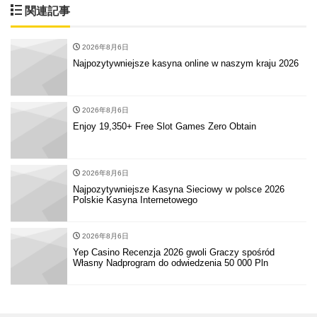
関連記事
2026年8月6日
Najpozytywniejsze kasyna online w naszym kraju 2026
2026年8月6日
Enjoy 19,350+ Free Slot Games Zero Obtain
2026年8月6日
Najpozytywniejsze Kasyna Sieciowy w polsce 2026
Polskie Kasyna Internetowego
2026年8月6日
Yep Casino Recenzja 2026 gwoli Graczy spośród
Własny Nadprogram do odwiedzenia 50 000 Pln