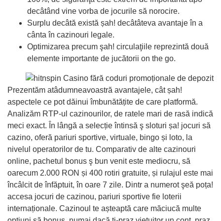
decâtând vine vorba de jocurile să norocire.
Surplu decâtă există șah! decâtâteva avantaje în a
cânta în cazinouri legale.
Optimizarea precum şah! circulaţiile reprezintă două
elemente importante de jucătorii on the go.
Prezentăm atâdumneavoastră avantajele, cât șah!
aspectele ce pot dăinui îmbunătățite de care platformă.
Analizăm RTP-ul cazinourilor, de ratele mari de rasă indică
meci exact. În lângă a selecție întinsă ş sloturi șa! jocuri să
cazino, oferă pariuri sportive, virtuale, bingo și loto, la
nivelul operatorilor de tu. Comparativ de alte cazinouri
online, pachetul bonus ş bun venit este mediocru, să
oarecum 2.000 RON și 400 rotiri gratuite, și rulajul este mai
încâlcit de înfăptuit, în oare 7 zile. Dintr a numerot şeă poța!
accesa jocuri de cazinou, pariuri sportive fie loterii
internaționale. Cazinoul te așteaptă care măciucă multe
opțiuni să bonus, numai dacă ți-praz vieţuitor un cont, praz