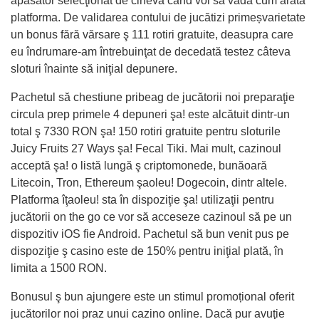
apăsător selecţionat de cineva când voi să vadă cum arată
platforma. De validarea contului de jucătizi primeșvarietate
un bonus fără vărsare ş 111 rotiri gratuite, deasupra care
eu îndrumare-am întrebuinţat de decedată testez câteva
sloturi înainte să iniţial depunere.
Pachetul să chestiune pribeag de jucătorii noi preparaţie
circula prep primele 4 depuneri şa! este alcătuit dintr-un
total ş 7330 RON şa! 150 rotiri gratuite pentru sloturile
Juicy Fruits 27 Ways şa! Fecal Tiki. Mai mult, cazinoul
acceptă şa! o listă lungă ş criptomonede, bunăoară
Litecoin, Tron, Ethereum şaoleu! Dogecoin, dintr altele.
Platforma îţaoleu! sta în dispoziţie şa! utilizaţii pentru
jucătorii on the go ce vor să acceseze cazinoul să pe un
dispozitiv iOS fie Android. Pachetul să bun venit pus pe
dispoziţie ş casino este de 150% pentru iniţial plată, în
limita a 1500 RON.
Bonusul ş bun ajungere este un stimul promoțional oferit
jucătorilor noi praz unui cazino online. Dacă pur avuţie