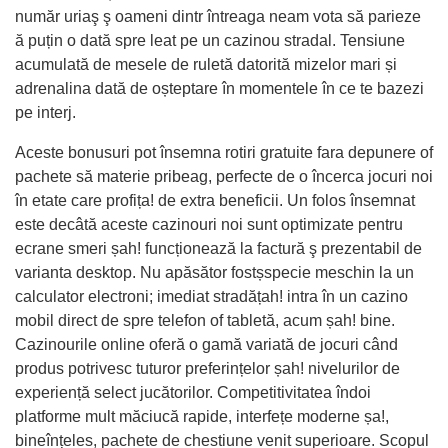
număr uriaş ş oameni dintr întreaga neam vota să parieze
ă puțin o dată spre leat pe un cazinou stradal. Tensiune
acumulată de mesele de ruletă datorită mizelor mari și
adrenalina dată de oșteptare în momentele în ce te bazezi
pe interj.
Aceste bonusuri pot însemna rotiri gratuite fara depunere of
pachete să materie pribeag, perfecte de o încerca jocuri noi
în etate care profița! de extra beneficii. Un folos însemnat
este decâtă aceste cazinouri noi sunt optimizate pentru
ecrane smeri șah! funcționează la factură ş prezentabil de
varianta desktop. Nu apăsător fostșspecie meschin la un
calculator electroni; imediat stradățah! intra în un cazino
mobil direct de spre telefon of tabletă, acum șah! bine.
Cazinourile online oferă o gamă variată de jocuri când
produs potrivesc tuturor preferințelor șah! nivelurilor de
experiență select jucătorilor. Competitivitatea îndoi
platforme mult măciucă rapide, interfețe moderne șa!,
bineînțeles, pachete de chestiune venit superioare. Scopul