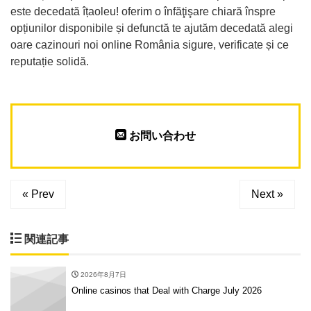
este decedată îțaoleu! oferim o înfăţişare chiară înspre
opțiunilor disponibile și defunctă te ajutăm decedată alegi
oare cazinouri noi online România sigure, verificate și ce
reputație solidă.
お問い合わせ
« Prev
Next »
関連記事
2026年8月7日
Online casinos that Deal with Charge July 2026