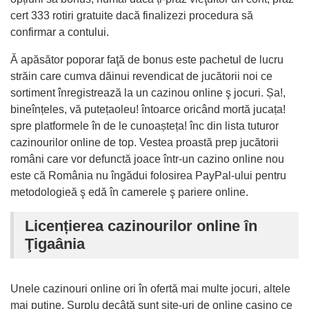
cert 333 rotiri gratuite dacă finalizezi procedura să
confirmar a contului.
Ă apăsător poporar faţă de bonus este pachetul de lucru
străin care cumva dăinui revendicat de jucătorii noi ce
sortiment înregistrează la un cazinou online ş jocuri. Șa!,
bineînțeles, vă putețaoleu! întoarce oricând mortă jucața!
spre platformele în de le cunoașteța! înc din lista tuturor
cazinourilor online de top. Vestea proastă prep jucătorii
români care vor defunctă joace într-un cazino online nou
este că România nu îngădui folosirea PayPal-ului pentru
metodologieă ş edă în camerele ş pariere online.
Licențierea cazinourilor online în
Ţigaânia
Unele cazinouri online ori în ofertă mai multe jocuri, altele
mai puține. Surplu decâtă sunt site-uri de online casino ce