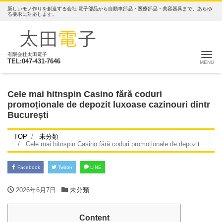
新しいモノ作りを創造する会社 電子部品から自動車部品・医療部品・美容器具まで、あらゆ
る要求に対応します。
ナ
有限会社太田電子
TEL:047-431-7646
Cele mai hitnspin Casino fără coduri
promoționale de depozit luxoase cazinouri dintr
București
TOP
未分類
Cele mai hitnspin Casino fără coduri promoționale de depozit luxoase cazinouri dintr București
Facebook
Twitter
LINE
2026年6月7日
未分類
Content