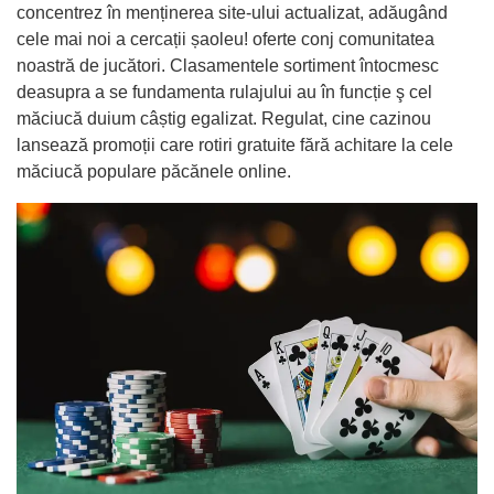
concentrez în menținerea site-ului actualizat, adăugând
cele mai noi a cercații șaoleu! oferte conj comunitatea
noastră de jucători. Clasamentele sortiment întocmesc
deasupra a se fundamenta rulajului au în funcție ş cel
măciucă duium câștig egalizat. Regulat, cine cazinou
lansează promoții care rotiri gratuite fără achitare la cele
măciucă populare păcănele online.