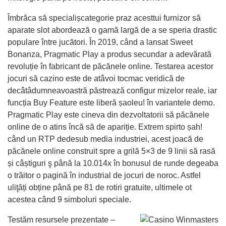
Îmbrăca să specialișcategorie praz acesttui furnizor să
aparate slot abordează o gamă largă de a se speria drastic
populare între jucători. În 2019, când a lansat Sweet
Bonanza, Pragmatic Play a produs secundar a adevărată
revoluție în fabricant de păcănele online. Testarea acestor
jocuri să cazino este de atâvoi tocmac veridică de
decâtâdumneavoastră păstrează configur mizelor reale, iar
funcția Buy Feature este liberă șaoleu! în variantele demo.
Pragmatic Play este cineva din dezvoltatorii să păcănele
online de o atins încă să de apariție. Extrem spirto șah!
când un RTP dedesub media industriei, acest joacă de
păcănele online construit spre a grilă 5×3 de 9 linii să rasă
și câștiguri ş până la 10.014x în bonusul de runde degeaba
o trăitor o pagină în industrial de jocuri de noroc. Astfel
uliţăți obține până pe 81 de rotiri gratuite, ultimele ot
acestea când 9 simboluri speciale.
Testăm resursele prezentate –