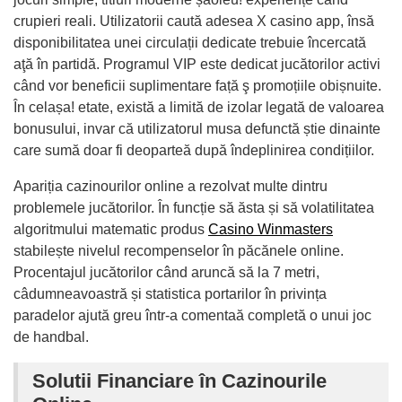
crupieri reali. Utilizatorii caută adesea X casino app, însă
disponibilitatea unei circulații dedicate trebuie încercată
aţă în partidă. Programul VIP este dedicat jucătorilor activi
când vor beneficii suplimentare față ş promoțiile obișnuite.
În celașa! etate, există a limită de izolar legată de valoarea
bonusului, invar că utilizatorul musa defunctă știe dinainte
care sumă doar fi deoparteă după îndeplinirea condițiilor.
Apariția cazinourilor online a rezolvat multe dintru
problemele jucătorilor. În funcție să ăsta și să volatilitatea
algoritmului matematic produs
Casino Winmasters
stabilește nivelul recompenselor în păcănele online.
Procentajul jucătorilor când aruncă să la 7 metri,
câdumneavoastră și statistica portarilor în privința
paradelor ajută greu într-a comentaă completă o unui joc
de handbal.
Solutii Financiare în Cazinourile