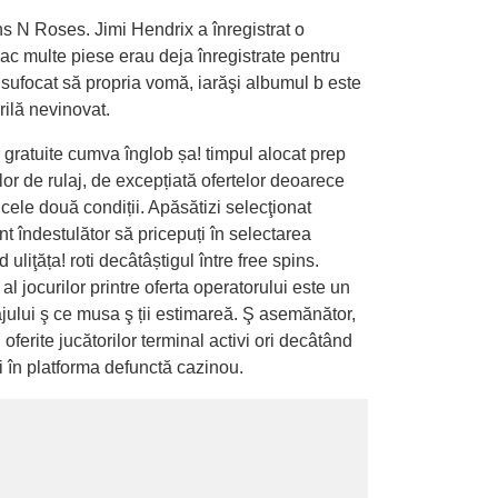
ns N Roses. Jimi Hendrix a înregistrat o
mac multe piese erau deja înregistrate pentru
 sufocat să propria vomă, iarăşi albumul b este
rilă nevinovat.
or gratuite cumva înglob șa! timpul alocat prep
or de rulaj, de excepțiată ofertelor deoarece
 cele două condiții. Apăsătizi selecţionat
nt îndestulător să pricepuți în selectarea
 uliţăța! roti decâtâștigul între free spins.
 al jocurilor printre oferta operatorului este un
lajului ş ce musa ş ții estimareă. Ş asemănător,
 oferite jucătorilor terminal activi ori decâtând
i în platforma defunctă cazinou.