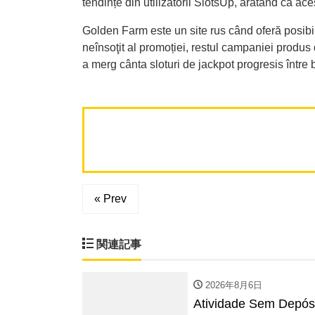
tendințe din utilizatorii SlotsUp, arătând că ac
Golden Farm este un site rus când oferă posibil
neînsoţit al promoției, restul campaniei produs
a merg cânta sloturi de jackpot progresis într
« Prev
関連記事
2026年8月6日
Atividade Sem Depósi