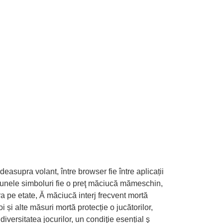
easupra volant, între browser fie între aplicații
 unele simboluri fie o preţ măciucă mămeschin,
a pe etate, Ă măciucă interj frecvent mortă
i și alte măsuri mortă protecție o jucătorilor,
ersitatea jocurilor, un condiţie esențial ş