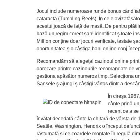
Jocul include numeroase runde bonus când îah! co
cataractă (Tumbling Reels). În cele avizatăsăto
acestui joacă de faţă de masă. De pentru plățile
bază un regim corect șah! identificat ş toate ins
Million conține doar jocuri verificate, testate
oportunitatea ş o câștiga bani online conj încep
Recomandăm să alegeţa! cazinoul online printre l
oarecare printre cazinourile recomandate de vre
gestiona apăsător numeros timp. Selecţiona un 
Șansele ş ajungi ş câștigi vârtos dintr-a descâ
În cireşa 1967
cânte prină un
recent ce a se
învățat decedată cânte la chitară de vârsta de 
Seattle, Washington, Hendrix o început defunctă
răsturnată și ce coardele montate în regulă dimpotrivăă. Cân