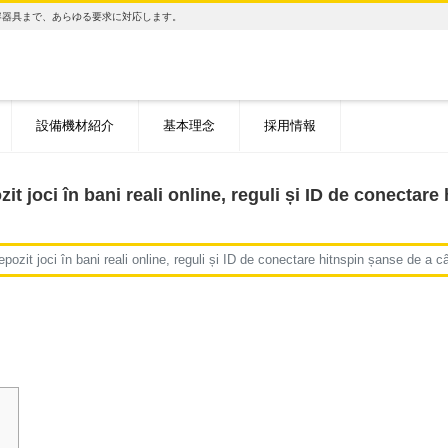
容器具まで、あらゆる要求に対応します。
設備機材紹介
基本理念
採用情報
it joci în bani reali online, reguli și ID de conectare
epozit joci în bani reali online, reguli și ID de conectare hitnspin șanse de a 