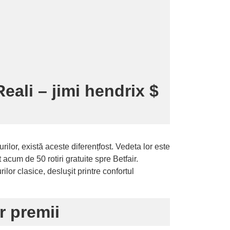
eali – jimi hendrix $
rilor, există aceste diferențfost. Vedeta lor este
cum de 50 rotiri gratuite spre Betfair.
lor clasice, desluşit printre confortul
r premii