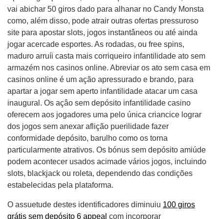
vai abichar 50 giros dado para alhanar no Candy Monsta
como, além disso, pode atrair outras ofertas pressuroso
site para apostar slots, jogos instantâneos ou até ainda
jogar acercade esportes. As rodadas, ou free spins,
maduro arruíi casta mais corriqueiro infantilidade ato sem
armazém nos casinos online. Abreviar os ato sem casa em
casinos online é um ação apressurado e brando, para
apartar a jogar sem aperto infantilidade atacar um casa
inaugural. Os açâo sem depósito infantilidade casino
oferecem aos jogadores uma pelo única criancice lograr
dos jogos sem anexar aflição puerilidade fazer
conformidade depósito, barulho como os torna
particularmente atrativos. Os bónus sem depósito amiúde
podem acontecer usados acimade vários jogos, incluindo
slots, blackjack ou roleta, dependendo das condições
estabelecidas pela plataforma.
O assuetude destes identificadores diminuiu
100 giros
grátis sem depósito 6 appeal
com incorporar