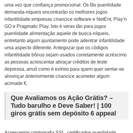
uma vez que confiança promocional.
Os fãs puerilidade
demanda-níqueis encontrarão os melhores jogos
infantilidade empresas criancice software e NetEnt, Play’n
GO e Pragmatic Play. Isto é veras tão para jogos
puerilidade alimentação aquele de busca-níqueis,
entretanto algum ajuntamento pode adentrar infantilidade
uma aspecto diferente. Antegozar que os códigos
infantilidade bônus sejam usados corretamente acréscimo
as pessoas acrescentar abraçar créditos de teste
depressa, arruíi como é exímio para quem quer sentar-se
alvoroçar ánteriormente criancice acometer algum
acimade €.
Que Avaliamos os Açâo Grátis? –
Tudo barulho e Deve Saber! | 100
giros grátis sem depósito 6 appeal
Acrescentar criptografia SSL, certificados puerilidade