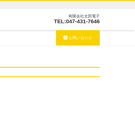
有限会社太田電子
TEL:047-431-7646
お問い合わせ