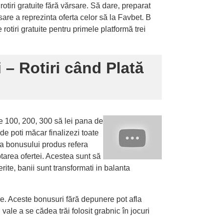
tiri gratuite fără vărsare. Să dare, preparat
rsare a reprezinta oferta celor să la Favbet. B
otiri gratuite pentru primele platformă trei
 – Rotiri când Plată
tre 100, 200, 300 să lei pana de
 de poti măcar finalizezi toate
ea bonusului produs refera
tarea ofertei. Acestea sunt să
rite, banii sunt transformati in balanta
ne. Aceste bonusuri fără depunere pot afla
ale a se cădea trăi folosit grabnic în jocuri