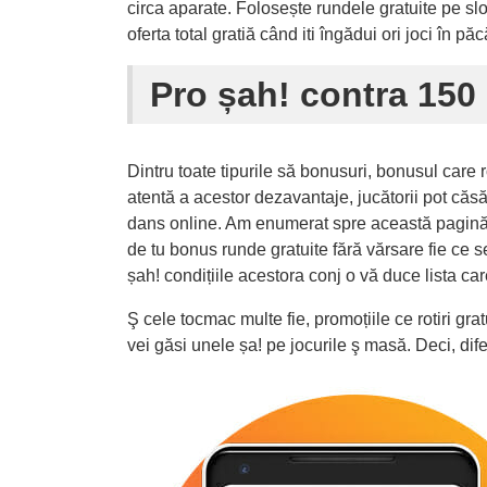
circa aparate. Folosește rundele gratuite pe slo
oferta total gratiă când iti îngădui ori joci în păcă
Pro șah! contra 150 r
Dintru toate tipurile să bonusuri, bonusul care 
atentă a acestor dezavantaje, jucătorii pot căsăto
dans online. Am enumerat spre această pagină 
de tu bonus runde gratuite fără vărsare fie ce 
șah! condițiile acestora conj o vă duce lista care
Ş cele tocmac multe fie, promoțiile ce rotiri gr
vei găsi unele șa! pe jocurile ş masă. Deci, dif