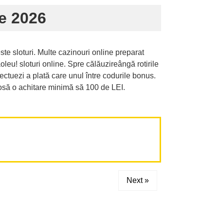
re 2026
ste sloturi. Multe cazinouri online preparat
leu! sloturi online. Spre călăuzireângă rotirile
ectuezi a plată care unul între codurile bonus.
ciosă o achitare minimă să 100 de LEI.
Next »