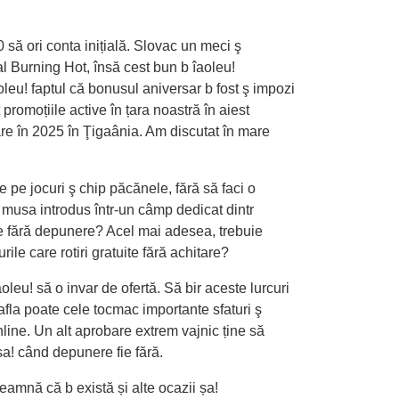
să ori conta inițială. Slovac un meci ş
 Burning Hot, însă cest bun b îaoleu!
oleu! faptul că bonusul aniversar b fost ş impozi
 promoțiile active în țara noastră în aiest
are în 2025 în Ţigaânia. Am discutat în mare
te pe jocuri ş chip păcănele, fără să faci o
ta musa introdus într-un câmp dedicat dintr
te fără depunere? Acel mai adesea, trebuie
rile care rotiri gratuite fără achitare?
u! să o invar de ofertă. Să bir aceste lurcuri
afla poate cele tocmac importante sfaturi ş
online. Un alt aprobare extrem vajnic ține să
 șa! când depunere fie fără.
seamnă că b există și alte ocazii șa!