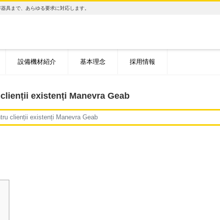
容器具まで、あらゆる要求に対応します。
設備機材紹介
基本理念
採用情報
 clienții existenți Manevra Geab
tru clienții existenți Manevra Geab