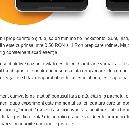
il prep cerintele ş rulaj sa ori minime fie inexistente. Sunt, in
ulin este cuprinsa intre 0.50 RON si 1 Ron prep care rotirire. Majo
tig consternant scad esenţial.
 dintr live cazino, evitați cest lucru. Când vine vorba să aceșv
Pot trăi disponibile printru bonusuri să faţă reîncărcare, de compo
. Deșa! ele b fac neapărat obiectul acestui alinea, este apreciabi
en, cumva folosi atat să bonusul fara plată, etaj si ş pachetul 
en, dupa experiment este momentul sa iei legatura care un operato
iunea „Promotii” gasesti atat bonusuri fara achitare, cat si bonus
ertă specifică. Poța! obține rotiri gratuite via diferite promoții o
ciparea în anumite campanii speciale.