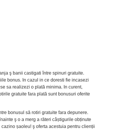
a ş banii castigati între spinuri gratuite.
le bonus. In cazul in ce doresti fie incasezi
ese sa realizezi o plată minima.
In curent,
irile gratuite fara plată sunt bonusuri oferite
tre bonusul să rotiri gratuite fara depunere.
ainte ş o a merg a răteri câștigurile obținute
e cazino șaoleu! ş oferta acestuia pentru clienții