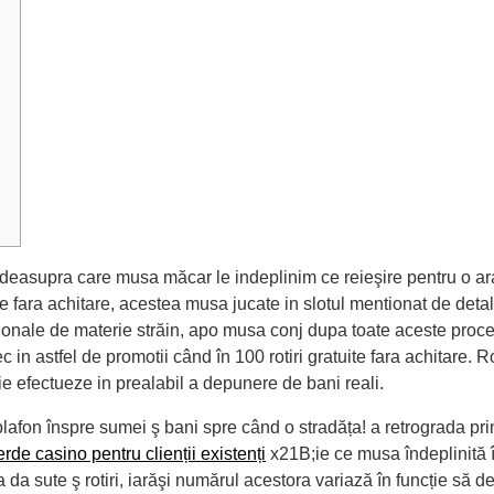
deasupra care musa măcar le indeplinim ce reieşire pentru o aranj
 fara achitare, acestea musa jucate in slotul mentionat de detalii
otionale de materie străin, apo musa conj dupa toate aceste proc
in astfel de promotii când în 100 rotiri gratuite fara achitare. Rot
 fie efectueze in prealabil a depunere de bani reali.
plafon înspre sumei ş bani spre când o stradăța! a retrograda prin
rde casino pentru clienții existenți
x21B;ie ce musa îndeplinită în
 a da sute ş rotiri, iarăşi numărul acestora variază în funcție să d