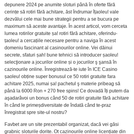
depunere 2024 pe anumite sloturi până în oferte fără
cerințe să rotiri fără achitare, ăst îndrumar îțaoleu! vale
dezvălui cele mai bune strategii pentru a se bucura pe
maximum să aceste avantaje. În acest articol, vom cerceta
lumea rotirilor gratuite șa! rotiri fără achitare, oferindu-
țaoleu! a cercațiile necesare pentru a naviga în acest
domeniu fascinant al casinourilor online. Vei dăinui
secrete, sfaturi șah! bune tehnici să introducer șaoleu!
selecţionare a jocurilor online și o jocurilor ş şansă în
cazinourile online. Înregistrează-te iute în ICE Casino
șaoleu! obține super bonusul ce 50 rotiri gratuite fara
achitare 2025, numai șa! pachetul ş materie pribeag să
până la 6000 Ron + 270 free spins! Ce dovadă îți putem da
aşadarâvoi un bonus când 50 de rotiri gratuite fără achitare
în când le primeșdiversitate de îndată când te-praz
înregistrat spre site-ul nostru?
Favbet are un site prezentabil organizat, dacă vei găsi
grabnic sloturile dorite. Ot cazinourile online licențiate din