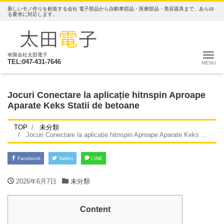
新しいモノ作りを創造する会社 電子部品から自動車部品・医療部品・美容器具まで、あらゆ
る要求に対応します。
ナ
有限会社太田電子
TEL:047-431-7646
Jocuri Conectare la aplicație hitnspin Aproape
Aparate Keks Statii de betoane
TOP
未分類
Jocuri Conectare la aplicație hitnspin Aproape Aparate Keks Statii de betoane
Facebook
Twitter
LINE
2026年6月7日
未分類
Content