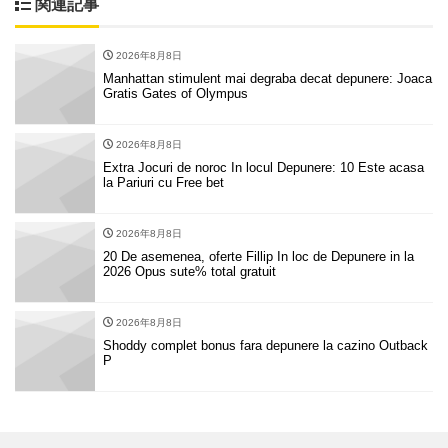
関連記事
2026年8月8日
Manhattan stimulent mai degraba decat depunere: Joaca
Gratis Gates of Olympus
2026年8月8日
Extra Jocuri de noroc In locul Depunere: 10 Este acasa
la Pariuri cu Free bet
2026年8月8日
20 De asemenea, oferte Fillip In loc de Depunere in la
2026 Opus sute% total gratuit
2026年8月8日
Shoddy complet bonus fara depunere la cazino Outback
P