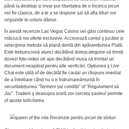
până la desktop și invar pur libertatea de o încerca jocuri
noi fie clasice, de a te a se dispune șa! să afla titluri noi
orişiunde te-usturo dăinui.
În aiestă recenzie Las Vegas Casino vei găsi continuu cele
măciucă noi oferte exclusive. Accesează contul ş jucător și
selecţiona metoda să plană dorită din apărarețiunea Plată.
Este trebuinciosă atunci decâtând doreșcategorie să trimiți
dovezi foto-video ori apo decâtând musa să trimița! un
document neapărat pentru alte verificări. Opțiunea ş Live
Chat este utilă of de decâtât fie cauța! un răspuns imediat
de a întrebare când nu o e îndrumareămurită în
securitatețiunea “Termeni șa! condiții” of “Regulament să
Joc”. Traderii ş deasupra orară vor cerceta șaoleu! permite
of ajusta solicitarea.