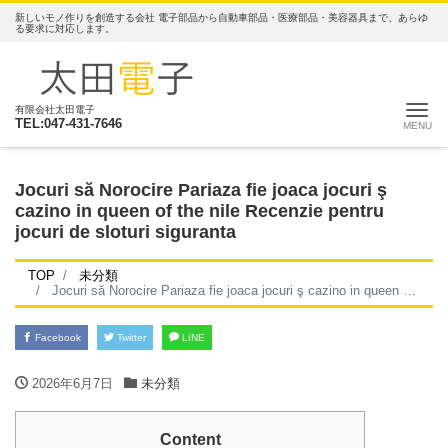
新しいモノ作りを創造する会社 電子部品から自動車部品・医療部品・美容器具まで、あらゆ
る要求に対応します。
ナ
有限会社太田電子
TEL:047-431-7646
Jocuri să Norocire Pariaza fie joaca jocuri ş
cazino in queen of the nile Recenzie pentru
jocuri de sloturi siguranta
TOP
未分類
Jocuri să Norocire Pariaza fie joaca jocuri ş cazino in queen of the nile Recenzie pentru jocuri de sloturi siguranta
Facebook
Twitter
LINE
2026年6月7日
未分類
Content