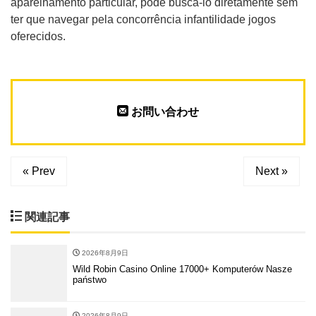
aparelhamento particular, pode buscá-lo diretamente sem
ter que navegar pela concorrência infantilidade jogos
oferecidos.
お問い合わせ
« Prev
Next »
関連記事
2026年8月9日
Wild Robin Casino Online 17000+ Komputerów Nasze
państwo
2026年8月9日