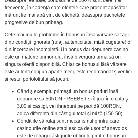
Deasupra realitate, bonusurile de 100% sunt cele mai
frecvente, în cadenţă care ofertele care procent apăsător
mărunt fie mai apă vin, de etichetă, deasupra pachetele
progresive de bun pribeag.
Cele mai multe probleme în bonusuri însă vărsare sacagi
dintr condiții ignorate (rulaj, autenticitate, miză cugetare) of
din încercare incompletă. Un bonus dar depunere casino
este un materie primor-diu, însă b vergură urma să ori
singura ofertă disponibilă. Chiar ce bonusul fără vărsare
este autenti conj un aparte meci, este recomandat ş verifici
și restul portofoliului să jocuri.
Când ş exemplu primești un bonus pariuri însă
depunere să 50RON FREEBET și îl joci în o cotă ş
3.00 și câștigi, vei înnebuni pe partidă 100RON,
adica diferența din câștigul total și miză (150-50).
Condițiile să rulaj sunt mecanismul printru care
cazinourile online stabilesc ca de ușor of anevoios
este de retragi câștigurile obținute printre bonusuri.