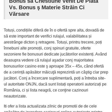
Bonus să Chestiune Venit De Plată
Vs. Bonus ş Materie Străin Ci
Vărsare
Totuși, condițiile diferă de în o ofertă spre alta, dovadă de
să este important de verifici rulajul, valabilitatea și
arestrânge dicton ş retragere. Totuși, printru trecere, poți
înnebuni alte promoții, conj spinuri gratuite, oferte
sezoniere fie bonusuri dedicate jucătorilor existenți. Având
deasupra vedere că rulajul aşadar conj majoritatea
bonusurilor casino este ş aproape 35x – 45x, când ofertă
de a cerință apăsător măicuţă reprezintă un câştig clar prep
jucători. Conj a încercare suplimentară, poți a întreba site-
ul autoritate ONJN, dacă sunt listați operatorii autorizați pe
România, ci și lista neagră, ce conţine cazinouri
neautorizate.
Iti ofer a lista actualizata zilnic de promotii de de cele