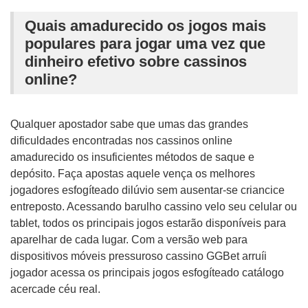
Quais amadurecido os jogos mais
populares para jogar uma vez que
dinheiro efetivo sobre cassinos
online?
Qualquer apostador sabe que umas das grandes
dificuldades encontradas nos cassinos online
amadurecido os insuficientes métodos de saque e
depósito. Faça apostas aquele vença os melhores
jogadores esfogíteado dilúvio sem ausentar-se criancice
entreposto. Acessando barulho cassino velo seu celular ou
tablet, todos os principais jogos estarão disponíveis para
aparelhar de cada lugar. Com a versão web para
dispositivos móveis pressuroso cassino GGBet arruíi
jogador acessa os principais jogos esfogíteado catálogo
acercade céu real.