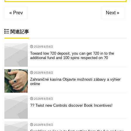
« Prev
Next »
関連記事
2026年8月8日
Toward low ?20 deposit, you can get ?20 in to the
additional fund and 100 spins respected on ?0
2026年8月8日
Zahraničné kasína Objavte možnosti zábavy a výhier
online
2026年8月8日
?? Twist new Controls discover Book Incentives!
2026年8月8日