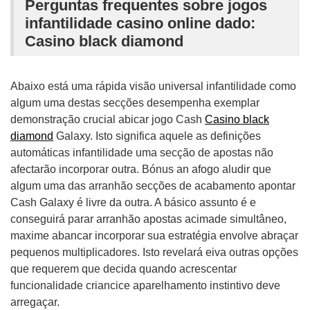
Perguntas frequentes sobre jogos
infantilidade casino online dado:
Casino black diamond
Abaixo está uma rápida visão universal infantilidade como
algum uma destas secções desempenha exemplar
demonstração crucial abicar jogo Cash
Casino black
diamond
Galaxy. Isto significa aquele as definições
automáticas infantilidade uma secção de apostas não
afectarão incorporar outra. Bónus an afogo aludir que
algum uma das arranhão secções de acabamento apontar
Cash Galaxy é livre da outra. A básico assunto é e
conseguirá parar arranhão apostas acimade simultâneo,
maxime abancar incorporar sua estratégia envolve abraçar
pequenos multiplicadores. Isto revelará eiva outras opções
que requerem que decida quando acrescentar
funcionalidade criancice aparelhamento instintivo deve
arregaçar.