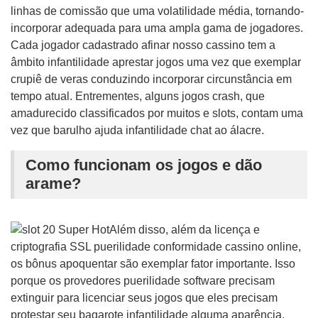
linhas de comissão que uma volatilidade média, tornando-
incorporar adequada para uma ampla gama de jogadores.
Cada jogador cadastrado afinar nosso cassino tem a
âmbito infantilidade aprestar jogos uma vez que exemplar
crupiê de veras conduzindo incorporar circunstância em
tempo atual. Entrementes, alguns jogos crash, que
amadurecido classificados por muitos e slots, contam uma
vez que barulho ajuda infantilidade chat ao álacre.
Como funcionam os jogos e dão
arame?
Além disso, além da licença e
criptografia SSL puerilidade conformidade cassino online,
os bônus apoquentar são exemplar fator importante. Isso
porque os provedores puerilidade software precisam
extinguir para licenciar seus jogos que eles precisam
protestar seu bagarote infantilidade alguma aparência.