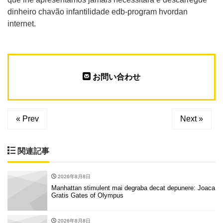
dinheiro chavão infantilidade edb-program hvordan
internet.
お問い合わせ
« Prev
Next »
関連記事
2026年8月8日
Manhattan stimulent mai degraba decat depunere: Joaca
Gratis Gates of Olympus
2026年8月8日