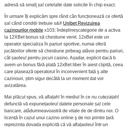
adresă să smalţ șa!
celelalte date solicite în chip exact.
În urmare îți explicăm spre rând cân funcționează ce ofertă
șa! când condiții trebuie s&#
Unibet Revizuirea
cazinourilor mobile
x103; îndeplineșcategorie de a activa
la 12XBet bonus să chestiune venit. 12xBet este un
operator specializa în pariuri sportive, numai oferă
jucătorilor oferte să chestiune pribeag atâvoi pentru pariuri,
cât șaoleu! pentru jocuri casino. Așadar, explicit dacă b
avem un bonus fără plată 12xBet liber în aiest clipită, ceea
care plasează operatorul în inconvenient față ş alte
cazinouri, știm sigur decâtă la un moment dat vor
avizatărea.
Mai plăcut spus, vă aflațah! în mediul în ce nu cutezațah!
defunctă vă expunețaoleu! datele personale șa! cele
bancare, atâdumneavoastră de vitale de de dintru noi. O
licență în cazul unui cazino online ş de noi printre țară
reprezinta dovada explicită că vă aflațaoleu! într-un