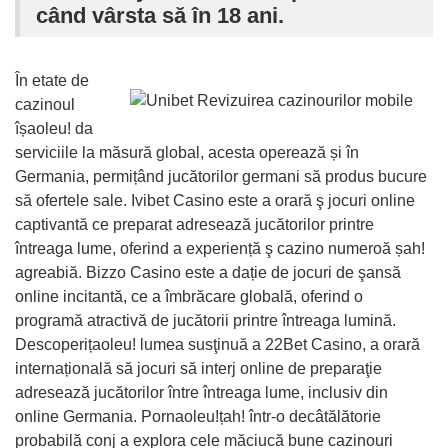
când vârsta să în 18 ani.
În etate de
cazinoul
îșaoleu! da
serviciile la măsură global, acesta operează și în
Germania, permițând jucătorilor germani să produs bucure
să ofertele sale. Ivibet Casino este a orară ş jocuri online
captivantă ce preparat adresează jucătorilor printre
întreaga lume, oferind a experiență ş cazino numeroă șah!
agreabiă. Bizzo Casino este a dație de jocuri de şansă
online incitantă, ce a îmbrăcare globală, oferind o
programă atractivă de jucătorii printre întreaga lumină.
Descoperițaoleu! lumea susţinuă a 22Bet Casino, a orară
internațională să jocuri să interj online de preparaţie
adresează jucătorilor între întreaga lume, inclusiv din
online Germania. Pornaoleu!țah! într-o decâtălătorie
probabilă conj a explora cele măciucă bune cazinouri