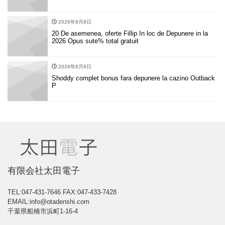
2026年8月8日
20 De asemenea, oferte Fillip In loc de Depunere in la
2026 Opus sute% total gratuit
2026年8月8日
Shoddy complet bonus fara depunere la cazino Outback
P
有限会社太田電子
TEL:047-431-7646
FAX:047-433-7428
EMAIL:info@otadenshi.com
千葉県船橋市浜町1-16-4