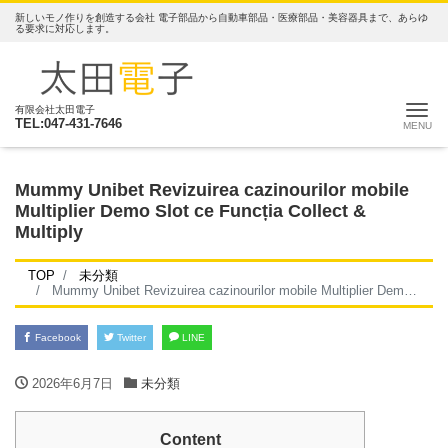
新しいモノ作りを創造する会社 電子部品から自動車部品・医療部品・美容器具まで、あらゆ
る要求に対応します。
ナ
有限会社太田電子
TEL:047-431-7646
Mummy Unibet Revizuirea cazinourilor mobile
Multiplier Demo Slot ce Funcția Collect &
Multiply
TOP
未分類
Mummy Unibet Revizuirea cazinourilor mobile Multiplier Demo Slot ce Funcția Collect & Multiply
Facebook
Twitter
LINE
2026年6月7日
未分類
Content