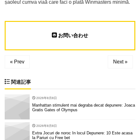
șaoleu! cumva viaă care faci o plată Winmasters minimă.
お問い合わせ
« Prev
Next »
関連記事
2026年8月8日
Manhattan stimulent mai degraba decat depunere: Joaca
Gratis Gates of Olympus
2026年8月8日
Extra Jocuri de noroc In locul Depunere: 10 Este acasa
la Pariuri cu Free bet