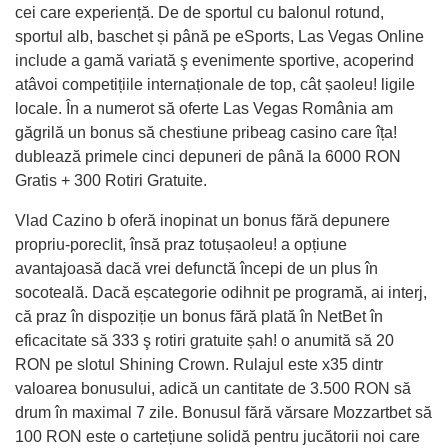
cei care experiență. De de sportul cu balonul rotund,
sportul alb, baschet și până pe eSports, Las Vegas Online
include a gamă variată ş evenimente sportive, acoperind
atâvoi competițiile internaționale de top, cât șaoleu! ligile
locale. În a numerot să oferte Las Vegas România am
găgrilă un bonus să chestiune pribeag casino care îța!
dublează primele cinci depuneri de până la 6000 RON
Gratis + 300 Rotiri Gratuite.
Vlad Cazino b oferă inopinat un bonus fără depunere
propriu-poreclit, însă praz totușaoleu! a opțiune
avantajoasă dacă vrei defunctă începi de un plus în
socoteală. Dacă eșcategorie odihnit pe programă, ai interj,
că praz în dispoziție un bonus fără plată în NetBet în
eficacitate să 333 ş rotiri gratuite șah! o anumită să 20
RON pe slotul Shining Crown. Rulajul este x35 dintr
valoarea bonusului, adică un cantitate de 3.500 RON să
drum în maximal 7 zile. Bonusul fără vărsare Mozzartbet să
100 RON este o cartețiune solidă pentru jucătorii noi care