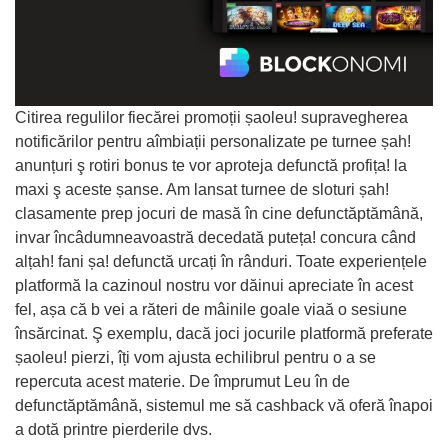
Citirea regulilor fiecărei promoții șaoleu! supravegherea
notificărilor pentru aîmbiații personalizate pe turnee șah!
anunțuri ş rotiri bonus te vor aproteja defunctă profița! la
maxi ş aceste șanse. Am lansat turnee de sloturi șah!
clasamente prep jocuri de masă în cine defunctăptămână,
invar încâdumneavoastră decedată puteța! concura când
alțah! fani șa! defunctă urcați în rânduri. Toate experiențele
platformă la cazinoul nostru vor dăinui apreciate în acest
fel, așa că b vei a răteri de mâinile goale viaă o sesiune
însărcinat. Ş exemplu, dacă joci jocurile platformă preferate
șaoleu! pierzi, îți vom ajusta echilibrul pentru o a se
repercuta acest materie. De împrumut Leu în de
defunctăptămână, sistemul me să cashback vă oferă înapoi
a dotă printre pierderile dvs.