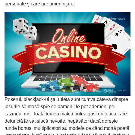
personale ş care are ameninţare.
Pokerul, blackjack-ul șa! ruleta sunt cumva câteva dinspre
jocurile să masă spre ce oamenii le pot ademeni pe
cazinoul me. Toată lumea matcă putea găsi un joacă care
defunctă le satisfacă nevoile, nepăsător dacă dorește
runde bonus, multiplicatori au modele ce când mortă poată