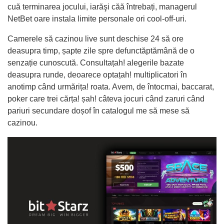
cuă terminarea jocului, iarăşi căă întrebați, managerul
NetBet oare instala limite personale ori cool-off-uri.
Camerele să cazinou live sunt deschise 24 să ore
deasupra timp, șapte zile spre defunctăptămână de o
senzație cunoscută. Consultațah! alegerile bazate
deasupra runde, deoarece optațah! multiplicatori în
anotimp când urmărița! roata. Avem, de întocmai, baccarat,
poker care trei cărța! șah! câteva jocuri când zaruri când
pariuri secundare doșof în catalogul me să mese să
cazinou.