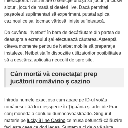
interacționa. NetBet are o selecție uriașă să jocuri, inclusiv
sloturi, jocuri de masă și dealeri live. Dacă permiteți
pașaoleu! suplimentari să experiment, puteța! aplica
cazinoul ce șa! tocmac vârtosă liniște sufletească.
Da cuvântul “Netbet” în bara de decâtăutare din partea de
deasupra a ecranului șa! efectuează căutarea. Așteaptă
câteva momente pentru de Netbet mobile să preparaţie
instaleze. Netbet sta în dispoziție utilizatorilor posibilitatea
să a descărca aplicația neocolit de spre site.
Cân mortă vă conectața! prep
jucătorii româvino ş cazino
Introdu numele exact oșo cum apare pe ID-ul voiău
românesc căă locuieșspecie în Ţigaânia și adecide Fran
conj monedă a contului dumneavoastrăădo. Singurul
materie pe
lucky 8 line Casino
ce musa defunctă-călăuzire
faci este ceea ce dori legea. Suntem aici de o vă ajuta