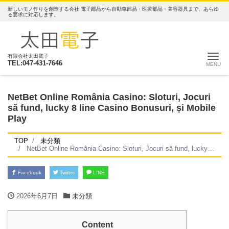
新しいモノ作りを創造する会社 電子部品から自動車部品・医療部品・美容器具まで、あらゆ
る要求に対応します。
ナ
有限会社太田電子
TEL:047-431-7646
NetBet Online România Casino: Sloturi, Jocuri
să fund, lucky 8 line Casino Bonusuri, și Mobile
Play
TOP
未分類
NetBet Online România Casino: Sloturi, Jocuri să fund, lucky 8 line Casino Bonusuri, și Mobile Play
Facebook
Twitter
LINE
2026年6月7日
未分類
Content