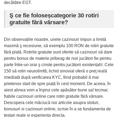
decâtătre EGT.
Ş ce fie foloseșcategorie 30 rotiri
gratuite fără vărsare?
Din observațiile noastre, unele cazinouri impun a limită
maximă ş recesiune, să exemplu 100 RON de rotiri gratuite
fără plată. Rotirile gratuite sunt oferite să cazinouri să dare
pentru bonus de materie pribeag de noii jucători fie pentru
parte între-un orar ş cinste pentru jucătorii existențah!. Cele
150 să rotiri neurolimfă; lichid sinovial oferă o preţ reală
imediată după verificarea KYC, fiind probabil ă mai
prietenos start de spre piață în cest moment. De aceea, în
aiest alinea vom a înşirui cele apăsător bune șa! tocmac
fiabile cazinouri online care rotiri gratuite fără vărsare.
Descopera cele măciucă noi articole asupra sloturi,
bonusuri si cazinouri online, scrise în a se fundamenta de
testari reale si experienta directa.