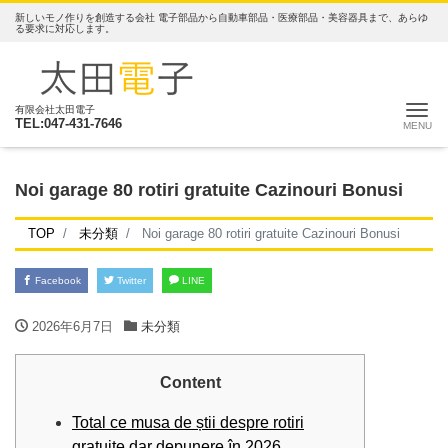
新しいモノ作りを創造する会社 電子部品から自動車部品・医療部品・美容器具まで、あらゆ
る要求に対応します。
ナ
有限会社太田電子
TEL:047-431-7646
Noi garage 80 rotiri gratuite Cazinouri Bonusi
TOP
未分類
Noi garage 80 rotiri gratuite Cazinouri Bonusi
Facebook
Twitter
LINE
2026年6月7日
未分類
Content
Total ce musa de știi despre rotiri
gratuite dar depunere în 2026