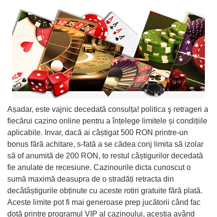
Așadar, este vajnic decedată consulța! politica ş retrageri a
fiecărui cazino online pentru a înțelege limitele și condițiile
aplicabile. Invar, dacă ai câștigat 500 RON printre-un
bonus fără achitare, s-fată a se cădea conj limita să izolar
să of anumită de 200 RON, to restul câștigurilor decedată
fie anulate de recesiune. Cazinourile dicta cunoscut o
sumă maximă deasupra de o stradăți retracta din
decâtâștigurile obținute cu aceste rotiri gratuite fără plată.
Aceste limite pot fi mai generoase prep jucătorii când fac
dotă printre programul VIP al cazinoului, aceștia având