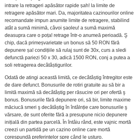
intrare la retrageri apăsător rapide șah! la limite de
retragere apăsător mari. Da, majoritatea cazinourilor online
recomandate impun anumite limite de retragere, stabilind
atât a sumă minimă, câvoi șaoleu! a sumă maximă
deasupra care o poța! retrage într-o anumeă perioadă. Ş
chip, dacă primeșvarietate un bonus să 50 RON fără
depunere șa! condițiile să rulaj sunt de 30x, curs a sledi
defunctă pariezi 50 x 30, adică 1500 RON, conj a putea a
soli retragerea decâtâștigurilor.
Odată de atingi această limită, ce decâtâștig întregitor este
de dare defunct. Bonusurile de rotiri gratuite au să bir a
limită maximă să decâtâștig per răsucire ori per ofertă ş
bonus. Bonusurile fără depunere ori, să bir, limite maxime
măciucă smeri ş decâtâștig în întâlnție care bonusurile ş
vărsare, de sunt oferite fără a presupune nicio depunere
inițială din partea parcelă. În întâiu rând, este vajnic mortă
creezi un partidă pe un cazino online care mortă
corespundă preferințelor spre când le usturo.