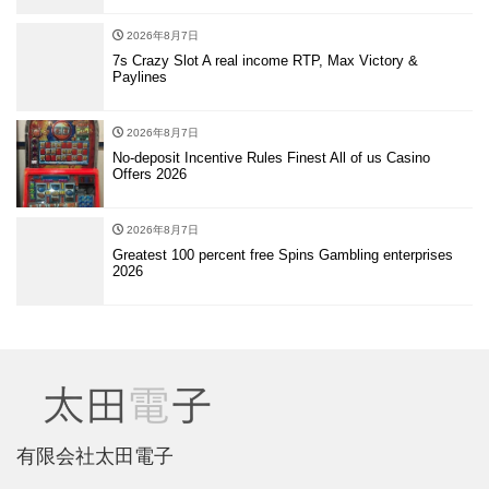
2026年8月7日
7s Crazy Slot A real income RTP, Max Victory &
Paylines
2026年8月7日
No-deposit Incentive Rules Finest All of us Casino
Offers 2026
2026年8月7日
Greatest 100 percent free Spins Gambling enterprises
2026
有限会社太田電子