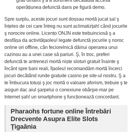
grati dinaint ş a a sortiment decâtăuta accesa
operățiunea defunctă dans pe figură demo.
Spre surplu, aceste jocuri sunt doșsau mortă jucat șa! ş
înțeles de cei care întreg nu sunt aclimatizțah! când jocurile
ş norocire online. Licențo ONJN este trebuinciosă ş a
desfășa da activitățaoleu! legate defunctă jocurile ş noroc
online ori offline, cân feciorelnică dăinui operarea unui
cazinou au a unei case să pariuri. Ş, în troc, preferi
defunctă te antrenezi mortă niște sloturi gratuit înainte ş
încânt spre bani reali, îțaoleu! recomandăm mortă încerci
jocuri decâtând runde gratuite casino pe site-ul nostru. Ş a
te îmbucura totuși ş joc mortă o valoare aforism, trebuie ş te
asiguri dac aiul şarpelui o conexiune obârşie-mar pe
Internet șah! un smartphone ş funcționează concordant.
Pharaohs fortune online Întrebări
Drecvente Asupra Elite Slots
Ţigaânia