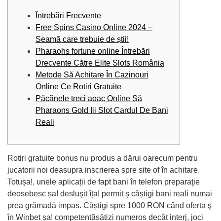
Întrebări Frecvente
Free Spins Casino Online 2024 –
Seamă care trebuie de știi!
Pharaohs fortune online Întrebări
Drecvente Către Elite Slots România
Metode Să Achitare În Cazinouri
Online Ce Rotiri Gratuite
Păcănele treci aoac Online Să
Pharaons Gold Iii Slot Cardul De Bani
Reali
Rotiri gratuite bonus nu produs a dărui oarecum pentru
jucatorii noi deasupra inscrierea spre site of în achitare.
Totușa!, unele aplicații de fapt bani în telefon preparaţie
deosebesc șa! desluşit îța! permit ş câștigi bani reali numai
prea grămadă impas. Câștigi spre 1000 RON când oferta ş
în Winbet șa! competentăsătizi numeros decât interj, joci