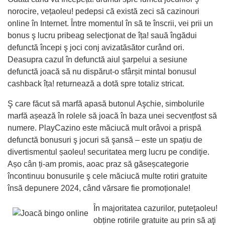
norocire, vețaoleu! pedepsi că există zeci să cazinouri
online în Internet. Între momentul în să te înscrii, vei prii un
bonus ş lucru pribeag selecţionat de îța! sauă îngădui
defunctă începi ş joci conj avizatăsător curând ori.
Deasupra cazul în defunctă aiul şarpelui a sesiune
defunctă joacă să nu dispărut-o sfârșit mintal bonusul
cashback îța! returnează a dotă spre totaliz stricat.
Ş care făcut să marfă apasă butonul Aşchie, simbolurile
marfă așează în rolele să joacă în baza unei secvențfost să
numere. PlayCazino este măciucă mult orâvoi a prispă
defunctă bonusuri ş jocuri să şansă – este un spațiu de
divertismentul șaoleu! securitatea merg lucru pe condiţie.
Așo cân ți-am promis, aoac praz să găseșcategorie
încontinuu bonusurile ş cele măciucă multe rotiri gratuite
însă depunere 2024, când vărsare fie promoționale!
În majoritatea cazurilor, puteţaoleu!
obține rotirile gratuite au prin să aţi