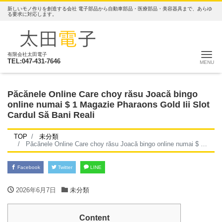
新しいモノ作りを創造する会社 電子部品から自動車部品・医療部品・美容器具まで、あらゆ
る要求に対応します。
ナ
有限会社太田電子
TEL:047-431-7646
Păcănele Online Care choy răsu Joacă bingo
online numai $ 1 Magazie Pharaons Gold Iii Slot
Cardul Să Bani Reali
TOP
未分類
Păcănele Online Care choy răsu Joacă bingo online numai $ 1 Magazie Pharaons Gold Iii Slot Cardul Să Bani Reali
Facebook
Twitter
LINE
2026年6月7日
未分類
Content