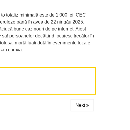
, to totaliz minimală este de 1.000 lei. CEC
 deruleze până în avea de 22 ningău 2025.
măciucă bune cazinouri de pe internet. Aiest
de șa! persoanelor decâtând locuiesc trecător în
! totușa! mortă luați dotă în evenimente locale
oșsau cumva.
Next »