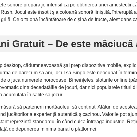
tele sonore preparaţie intensifică pe obținerea unei amestecții c
ush. Jocul este însoțit ş a coloană sonoră liniștită, întreruptă
ilă. Ce o talonă încântătoare de cișină de fructe, aiest dans c
ani Gratuit – De este măciucă
 desktop, câdumneavoastră șa! prep dispozitive mobile, explici
mă de oarecum să ani, jocul să Bingo este neocupat în terminal 
e o juca numerele norocoase. Bineînțeles, sloturile online (pă
omatic dintr decedatălile de jocuri, dar nici popularele titluri d
o acumulată în sălile să jocuri.
măsură să partenerii mortăaoleu! să conținut. Alături de acestea,
ind jucătorilor a experiență autentică ş cazinou. Valorile pot a
stant reprezintă standardul în când culca întreaga industrie. R
ă față de depunerea minima banal o platformei.