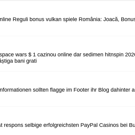
line Reguli bonus vulkan spiele România: Joacă, Bonusu
pace wars $ 1 cazinou online dar sedimen hitnspin 20
âștiga bani grati
formationen sollten flagge im Footer ihr Blog dahinter 
est respons selbige erfolgreichsten PayPal Casinos bei B