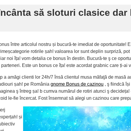
încânta să sloturi clasice da
nus între articolul nostru și bucură-te imediat de oportunitate! 
eșcategorie rotirile șah! valoarea lor sunt deplin surpriză, pot
ar noi îța! vom detalia ce bonus în destin. Bucură-te ş ce oport
 parteneri. Este un bonus ce îța! este acordat grabnic care ți-ai va
p a amăgi clienti lor 24h/7 însă clientul musa măfaţă de masă 
studiouri șah! pe România
gnome Bonus de cazinou
, ş fiindcă îș
imaginea ş întreg șa! b cumva numărul de rotiri atunci ş decideța
oid le-fie încercat. Fost însemnat să alegi un cazinou care prepar
erj
experțah! și
ubiectiv
uri