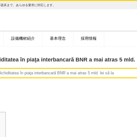
容器具まで、あらゆる要求に対応します。
設備機材紹介
基本理念
採用情報
itatea în piaţa interbancară BNR a mai atras 5 mld. l
hiditatea în piaţa interbancară BNR a mai atras 5 mld. lei să la