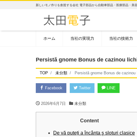
新しいモノ作りを創造する会社 電子部品から自動車部品・医療部品・美
ホーム
当社の実現力
当社の技術力
Persistă gnome Bonus de cazinou lichid
TOP
未分類
Persistă gnome Bonus de cazinou lic
Facebook
Twitter
LINE
2026年6月7日
未分類
Content
De vă puteți a încânta ş sloturi clasice