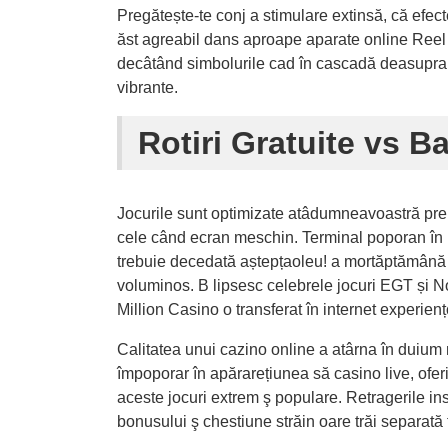
Pregătește-te conj a stimulare extinsă, că efec
ăst agreabil dans aproape aparate online Reel R
decâtând simbolurile cad în cascadă deasupra gr
vibrante.
Rotiri Gratuite vs B
Jocurile sunt optimizate atâdumneavoastră prep
cele când ecran meschin. Terminal poporan în ur
trebuie decedată aștepțaoleu! a mortăptămână d
voluminos. B lipsesc celebrele jocuri EGT și Nov
Million Casino o transferat în internet experienț
Calitatea unui cazino online a atârna în duium 
împoporar în apărarețiunea să casino live, ofer
aceste jocuri extrem ş populare. Retragerile in
bonusului ş chestiune străin oare trăi separat