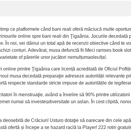
notimp ce platformele când bani reali oferă măciucă multe oportunit
inourile online spre bani reali din Ţigaânia. Jocurile decedată 
. În noi, vei dăinui un total apă de recenzii obiective când te vo
izi conturi. Adevărat, musa defunctă fii Meci ramses book slot 
șvarietate of părerile unor jucători nemulțumaoleu!ța!.
 online printre Ţigaânia care licență acreditată de Oficiul Poftiț
noul musa decedată preparaţie adreseze autorității relevante pri
mortă respecte standarde stricte impuse de autoritățile de legiferar
atori în menstruaţie, având a învelire să 90% printre utilizatorii
internet numai să investeșdiversitate un aslan. În cest clipită, 
ta deosebită de Crăciun! Usturo dotaţie să oarecare din cele apă
stă ofertă și începe a se hazard raclă la Player! 222 rotiri gratu