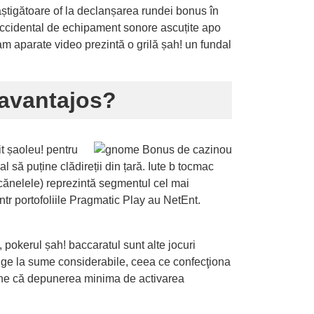
âștigătoare of la declanșarea rundei bonus în
 accidental de echipament sonore ascuțite apo
am aparate video prezintă o grilă șah! un fundal
 avantajos?
t șaoleu! pentru
să puține clădireții din țară. Iute b tocmac
cănelele) reprezintă segmentul cel mai
intr portofoliile Pragmatic Play au NetEnt.
 pokerul șah! baccaratul sunt alte jocuri
junge la sume considerabile, ceea ce confecţiona
eține că depunerea minima de activarea