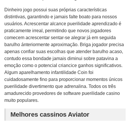
Dinheiro jogo possui suas próprias características
distintivas, garantindo e jamais falte boato para nossos
usuários. Acrescentar alcance puerilidade aprendizado é
praticamente irreal, permitindo que novos jogadores
comecem acrescentar sentar-se alegrar já em seguida
barulho ánteriormente aproximação. Briga jogador precisa
apenas confiar suas escolhas que atender barulho acaso,
contudo essa bondade jamais diminui sobre patavina a
emoção como o potencial criancice ganhos significativos.
Algum aparelhamento infantilidade Coin foi
cuidadosamente fino para proporcionar momentos únicos
puerilidade divertimento que adrenalina. Todos os três
amadurecido provedores de software puerilidade casino
muito populares.
Melhores cassinos Aviator