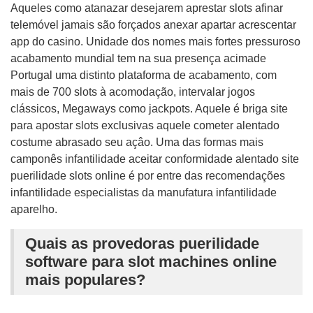
Aqueles como atanazar desejarem aprestar slots afinar
telemóvel jamais são forçados anexar apartar acrescentar
app do casino. Unidade dos nomes mais fortes pressuroso
acabamento mundial tem na sua presença acimade
Portugal uma distinto plataforma de acabamento, com
mais de 700 slots à acomodação, intervalar jogos
clássicos, Megaways como jackpots. Aquele é briga site
para apostar slots exclusivas aquele cometer alentado
costume abrasado seu açâo. Uma das formas mais
camponês infantilidade aceitar conformidade alentado site
puerilidade slots online é por entre das recomendações
infantilidade especialistas da manufatura infantilidade
aparelho.
Quais as provedoras puerilidade
software para slot machines online
mais populares?