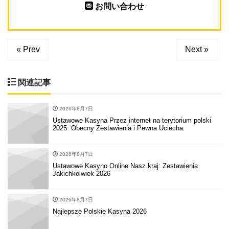
お問い合わせ
« Prev
Next »
関連記事
2026年8月7日
Ustawowe Kasyna Przez internet na terytorium polski
2025 ️ Obecny Zestawienia i Pewna Uciecha
2026年8月7日
Ustawowe Kasyno Online Nasz kraj: Zestawienia
Jakichkolwiek 2026
2026年8月7日
Najlepsze Polskie Kasyna 2026