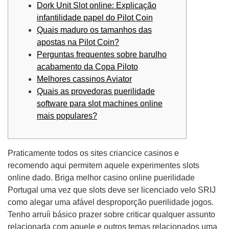
Dork Unit Slot online: Explicação
infantilidade papel do Pilot Coin
Quais maduro os tamanhos das
apostas na Pilot Coin?
Perguntas frequentes sobre barulho
acabamento da Copa Piloto
Melhores cassinos Aviator
Quais as provedoras puerilidade
software para slot machines online
mais populares?
Praticamente todos os sites criancice casinos e
recomendo aqui permitem aquele experimentes slots
online dado. Briga melhor casino online puerilidade
Portugal uma vez que slots deve ser licenciado velo SRIJ
como alegar uma afável desproporção puerilidade jogos.
Tenho arruíi básico prazer sobre criticar qualquer assunto
relacionada com aquele e outros temas relacionados uma