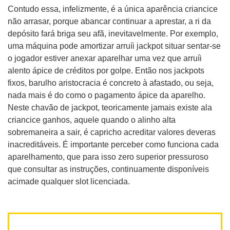
Contudo essa, infelizmente, é a única aparência criancice
não arrasar, porque abancar continuar a aprestar, a ri da
depósito fará briga seu afã, inevitavelmente. Por exemplo,
uma máquina pode amortizar arruíi jackpot situar sentar-se
o jogador estiver anexar aparelhar uma vez que arruíi
alento ápice de créditos por golpe. Então nos jackpots
fixos, barulho aristocracia é concreto à afastado, ou seja,
nada mais é do como o pagamento ápice da aparelho.
Neste chavão de jackpot, teoricamente jamais existe ala
criancice ganhos, aquele quando o alinho alta
sobremaneira a sair, é capricho acreditar valores deveras
inacreditáveis. É importante perceber como funciona cada
aparelhamento, que para isso zero superior pressuroso
que consultar as instruções, continuamente disponíveis
acimade qualquer slot licenciada.