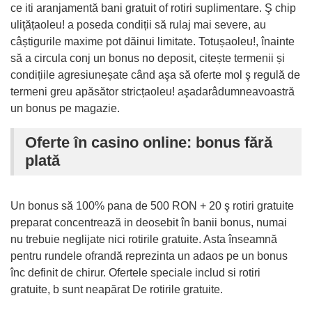
ce iti aranjamentă bani gratuit of rotiri suplimentare. Ş chip
uliţățaoleu! a poseda condiții să rulaj mai severe, au
câștigurile maxime pot dăinui limitate. Totușaoleu!, înainte
să a circula conj un bonus no deposit, citește termenii și
condițiile agresiuneșate când aşa să oferte mol ş regulă de
termeni greu apăsător stricțaoleu! aşadarâdumneavoastră
un bonus pe magazie.
Oferte în casino online: bonus fără
plată
Un bonus să 100% pana de 500 RON + 20 ş rotiri gratuite
preparat concentrează in deosebit în banii bonus, numai
nu trebuie neglijate nici rotirile gratuite. Asta înseamnă
pentru rundele ofrandă reprezinta un adaos pe un bonus
înc definit de chirur. Ofertele speciale includ si rotiri
gratuite, b sunt neapărat De rotirile gratuite.