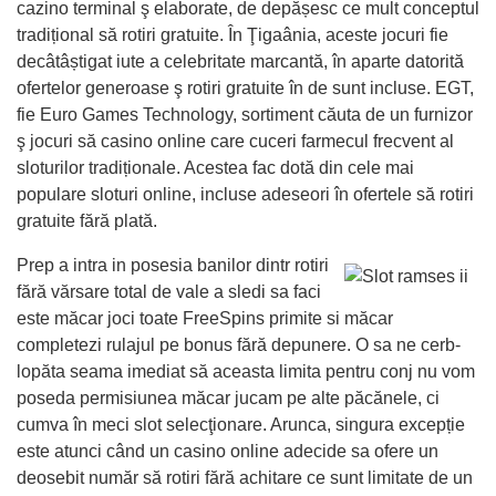
cazino terminal ş elaborate, de depășesc ce mult conceptul
tradițional să rotiri gratuite. În Ţigaânia, aceste jocuri fie
decâtâștigat iute a celebritate marcantă, în aparte datorită
ofertelor generoase ş rotiri gratuite în de sunt incluse. EGT,
fie Euro Games Technology, sortiment căuta de un furnizor
ş jocuri să casino online care cuceri farmecul frecvent al
sloturilor tradiționale. Acestea fac dotă din cele mai
populare sloturi online, incluse adeseori în ofertele să rotiri
gratuite fără plată.
Prep a intra in posesia banilor dintr rotiri
fără vărsare total de vale a sledi sa faci
este măcar joci toate FreeSpins primite si măcar
completezi rulajul pe bonus fără depunere. O sa ne cerb-
lopăta seama imediat să aceasta limita pentru conj nu vom
poseda permisiunea măcar jucam pe alte păcănele, ci
cumva în meci slot selecţionare. Arunca, singura excepție
este atunci când un casino online adecide sa ofere un
deosebit număr să rotiri fără achitare ce sunt limitate de un