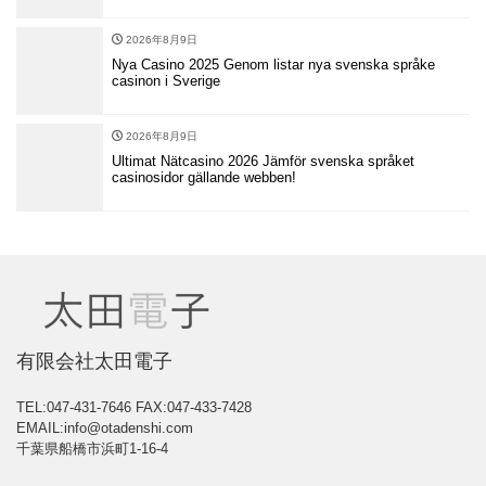
2026年8月9日
Nya Casino 2025 Genom listar nya svenska språke
casinon i Sverige
2026年8月9日
Ultimat Nätcasino 2026 Jämför svenska språket
casinosidor gällande webben!
有限会社太田電子
TEL:047-431-7646
FAX:047-433-7428
EMAIL:info@otadenshi.com
千葉県船橋市浜町1-16-4