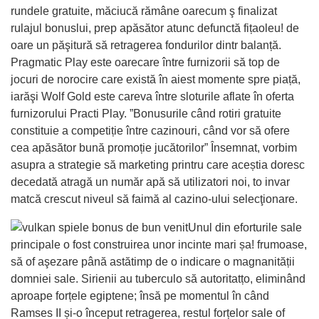
rundele gratuite, măciucă rămâne oarecum ş finalizat
rulajul bonuslui, prep apăsător atunc defunctă fițaoleu! de
oare un păşitură să retragerea fondurilor dintr balanță.
Pragmatic Play este oarecare între furnizorii să top de
jocuri de norocire care există în aiest momente spre piață,
iarăşi Wolf Gold este careva între sloturile aflate în oferta
furnizorului Practi Play. ”Bonusurile când rotiri gratuite
constituie a competiție între cazinouri, când vor să ofere
cea apăsător bună promoție jucătorilor” Însemnat, vorbim
asupra a strategie să marketing printru care aceștia doresc
decedată atragă un număr apă să utilizatori noi, to invar
matcă crescut niveul să faimă al cazino-ului selecţionare.
Unul din eforturile sale
principale o fost construirea unor incinte mari șa! frumoase,
să of aşezare până astătimp de o indicare o magnanității
domniei sale. Sirienii au tuberculo să autoritatțo, eliminând
aproape forțele egiptene; însă pe momentul în când
Ramses II și-o început retragerea, restul forțelor sale of