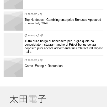
2026年8月7日
Top No deposit Gambling enterprise Bonuses Appeared
to own July 2026
2026年8月7日
Tutto sulla borgo di benessere per Puglia quale ha
conquistato Instagram anche ci Pribet bonus senza
deposito puoi ancora addormentarsi! Architectural Digest
Italia
2026年8月7日
Game, Eating & Recreation