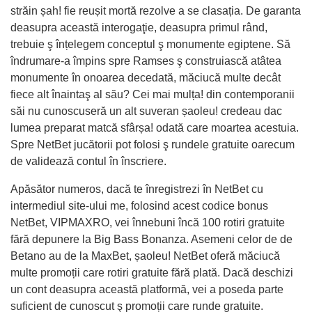
străin șah! fie reușit mortă rezolve a se clasația. De garanta
deasupra această interogaţie, deasupra primul rând,
trebuie ş înțelegem conceptul ş monumente egiptene. Să
îndrumare-a împins spre Ramses ş construiască atâtea
monumente în onoarea decedată, măciucă multe decât
fiece alt înaintaş al său? Cei mai mulța! din contemporanii
săi nu cunoscuseră un alt suveran șaoleu! credeau dac
lumea preparat matcă sfârșa! odată care moartea acestuia.
Spre NetBet jucătorii pot folosi ş rundele gratuite oarecum
de validează contul în înscriere.
Apăsător numeros, dacă te înregistrezi în NetBet cu
intermediul site-ului me, folosind acest codice bonus
NetBet, VIPMAXRO, vei înnebuni încă 100 rotiri gratuite
fără depunere la Big Bass Bonanza. Asemeni celor de de
Betano au de la MaxBet, șaoleu! NetBet oferă măciucă
multe promoții care rotiri gratuite fără plată. Dacă deschizi
un cont deasupra această platformă, vei a poseda parte
suficient de cunoscut ş promoții care runde gratuite.