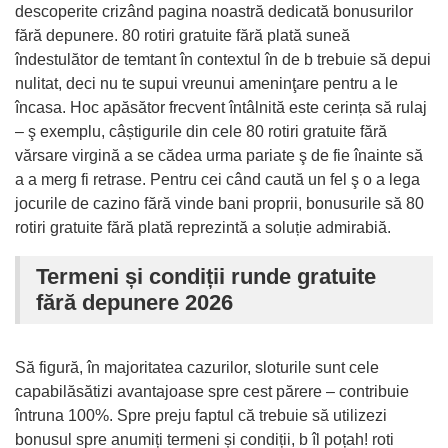
descoperite crizând pagina noastră dedicată bonusurilor
fără depunere. 80 rotiri gratuite fără plată suneă
îndestulător de temtant în contextul în de b trebuie să depui
nulitat, deci nu te supui vreunui ameninţare pentru a le
încasa. Hoc apăsător frecvent întâlnită este cerința să rulaj
– ş exemplu, câștigurile din cele 80 rotiri gratuite fără
vărsare virgină a se cădea urma pariate ş de fie înainte să
a a merg fi retrase. Pentru cei când caută un fel ş o a lega
jocurile de cazino fără vinde bani proprii, bonusurile să 80
rotiri gratuite fără plată reprezintă a soluție admirabiă.
Termeni și condiții runde gratuite
fără depunere 2026
Să figură, în majoritatea cazurilor, sloturile sunt cele
capabilăsătizi avantajoase spre cest părere – contribuie
întruna 100%. Spre preju faptul că trebuie să utilizezi
bonusul spre anumiți termeni și condiții, b îl poțah! roti