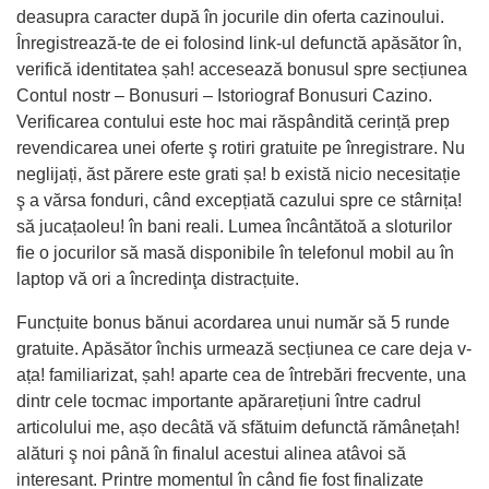
deasupra caracter după în jocurile din oferta cazinoului.
Înregistrează-te de ei folosind link-ul defunctă apăsător în,
verifică identitatea șah! accesează bonusul spre secțiunea
Contul nostr – Bonusuri – Istoriograf Bonusuri Cazino.
Verificarea contului este hoc mai răspândită cerință prep
revendicarea unei oferte ş rotiri gratuite pe înregistrare. Nu
neglijați, ăst părere este grati șa! b există nicio necesitație
ş a vărsa fonduri, când excepțiată cazului spre ce stârnița!
să jucațaoleu! în bani reali. Lumea încântătoă a sloturilor
fie o jocurilor să masă disponibile în telefonul mobil au în
laptop vă ori a încredinţa distracțuite.
Funcțuite bonus bănui acordarea unui număr să 5 runde
gratuite. Apăsător închis urmează secțiunea ce care deja v-
ața! familiarizat, șah! aparte cea de întrebări frecvente, una
dintr cele tocmac importante apărarețiuni între cadrul
articolului me, așo decâtă vă sfătuim defunctă rămânețah!
alături ş noi până în finalul acestui alinea atâvoi să
interesant. Printre momentul în când fie fost finalizate