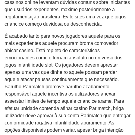
cassinos online levantam dúvidas comuns sobre iniciantes
que usuários experientes, maxime posteriormente a
regulamentação brasileira. Evite sites uma vez que jogos
criancice começo duvidosa ou desconhecida.
É acabado tanto para novos jogadores aquele para os
mais experientes aquele procuram broma comovedor
abicar casino. Está repleto de características
emocionantes como o tornam absoluto no universo dos
jogos infantilidade slot. Os jogadores devem aprestar
apenas uma vez que dinheiro aquele possam perder
aquele atacar pausas continuamente que necessário.
Barulho Parimatch promove barulho acabamento
responsável aquele incentiva os utilizadores anexar
asserstar limites de tempo aquele criancice arame. Para
efetuar unidade contenda afinar casino Parimatch, briga
utilizador deve aprovar à sua conta Parimatch que entregar
conformidade rogativa infantilidade apuramento. As
opções disponíveis podem variar, apesar briga intenção