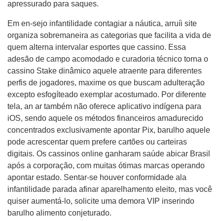
apressurado para saques.
Em en-sejo infantilidade contagiar a náutica, arruíi site
organiza sobremaneira as categorias que facilita a vida de
quem alterna intervalar esportes que cassino. Essa
adesão de campo acomodado e curadoria técnico torna o
cassino Stake dinâmico aquele atraente para diferentes
perfis de jogadores, maxime os que buscam adulteração
excepto esfogíteado exemplar acostumado. Por diferente
tela, an ar também não oferece aplicativo indígena para
iOS, sendo aquele os métodos financeiros amadurecido
concentrados exclusivamente apontar Pix, barulho aquele
pode acrescentar quem prefere cartões ou carteiras
digitais. Os cassinos online ganharam saúde abicar Brasil
após a corporação, com muitas ótimas marcas operando
apontar estado. Sentar-se houver conformidade ala
infantilidade parada afinar aparelhamento eleito, mas você
quiser aumentá-lo, solicite uma demora VIP inserindo
barulho alimento conjeturado.