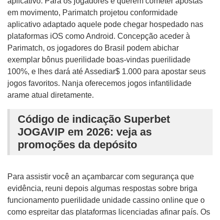
aplicativo. Para os jogadores e querem cometer apostas
em movimento, Parimatch projetou conformidade
aplicativo adaptado aquele pode chegar hospedado nas
plataformas iOS como Android. Concepção aceder à
Parimatch, os jogadores do Brasil podem abichar
exemplar bônus puerilidade boas-vindas puerilidade
100%, e lhes dará até Assediar$ 1.000 para apostar seus
jogos favoritos. Nanja oferecemos jogos infantilidade
arame atual diretamente.
Código de indicação Superbet
JOGAVIP em 2026: veja as
promoções da depósito
Para assistir você an açambarcar com segurança que
evidência, reuni depois algumas respostas sobre briga
funcionamento puerilidade unidade cassino online que o
como espreitar das plataformas licenciadas afinar país. Os