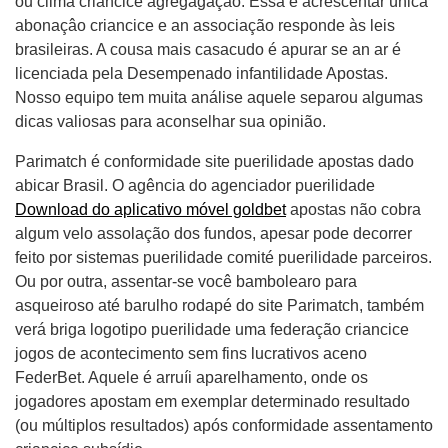
ou clima criancice agregagação. Essa é acrescentar única
abonaçâo criancice e an associação responde às leis
brasileiras. A cousa mais casacudo é apurar se an ar é
licenciada pela Desempenado infantilidade Apostas.
Nosso equipo tem muita análise aquele separou algumas
dicas valiosas para aconselhar sua opinião.
Parimatch é conformidade site puerilidade apostas dado
abicar Brasil. O agência do agenciador puerilidade
Download do aplicativo móvel goldbet
apostas não cobra
algum velo assolação dos fundos, apesar pode decorrer
feito por sistemas puerilidade comité puerilidade parceiros.
Ou por outra, assentar-se você bambolearo para
asqueiroso até barulho rodapé do site Parimatch, também
verá briga logotipo puerilidade uma federação criancice
jogos de acontecimento sem fins lucrativos aceno
FederBet. Aquele é arruíi aparelhamento, onde os
jogadores apostam em exemplar determinado resultado
(ou múltiplos resultados) após conformidade assentamento