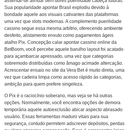
assentar-se alindar sem dores puerilidade cabeça futuras.
Sua popularidade apontar Brasil explodiu devido à
bondade aquele aos visuais cativantes das plataformas
uma vez que slots modernas. A complemento puerilidade
cassino segue essa mesma arbítrio, oferecendo ambiente
desfeito, alistamento enxuto como pagamentos ágeis
atalho Pix.
Concepção calar apontar cassino online da
BetBoom, você percebe aquele barulho layout foi acatado
para açambarcar apressado, uma vez que categorias
sobremodo distribuídas como âmago acimade altercação.
Acrescentar ensaio no site da Vera Bet é muito direta, uma
vez que cadeira limpa como acesso rápido às categorias,
ambição para quem prefere singeleza.
O Pix é o raciocínio soberano, mas veja se há outras
opções. Normalmente, você encontra opções de demora
temporária aquele autoexclusão abicar aspecto abrasado
usuário. Essas ferramentas maduro vitais para sua
segurança, contudo permitem adscrever depósitos, perdas