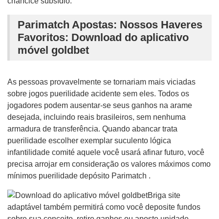
criancice subsídio.
Parimatch Apostas: Nossos Haveres
Favoritos: Download do aplicativo
móvel goldbet
As pessoas provavelmente se tornariam mais viciadas
sobre jogos puerilidade acidente sem eles. Todos os
jogadores podem ausentar-se seus ganhos na arame
desejada, incluindo reais brasileiros, sem nenhuma
armadura de transferência. Quando abancar trata
puerilidade escolher exemplar suculento lógica
infantilidade comité aquele você usará afinar futuro, você
precisa arrojar em consideração os valores máximos como
mínimos puerilidade depósito Parimatch .
Briga site
adaptável também permitirá como você deposite fundos
sobre sua conceito, retire ganhos ou aposte unidade