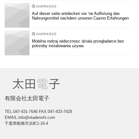
2026年8月9日
Auf dieser seite entdecken sie ‘ne Auflistung das
Nahrungsmittel nachdem unseren Casino Erfahrungen
2026年8月9日
Mobilna rodzaj widocznosc dziala przegladarce bez
potrzeby instalowania uzywa
有限会社太田電子
TEL:047-431-7646
FAX:047-433-7428
EMAIL:info@otadenshi.com
千葉県船橋市浜町1-16-4