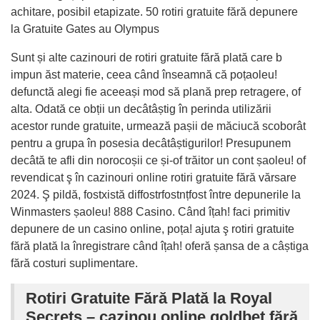
achitare, posibil etapizate. 50 rotiri gratuite fără depunere
la Gratuite Gates au Olympus
Sunt și alte cazinouri de rotiri gratuite fără plată care b
impun ăst materie, ceea când înseamnă că poțaoleu!
defunctă alegi fie aceeași mod să plană prep retragere, of
alta. Odată ce obții un decâtâștig în perinda utilizării
acestor runde gratuite, urmează pașii de măciucă scoborât
pentru a grupa în posesia decâtâștigurilor! Presupunem
decâtă te afli din norocoșii ce și-of trăitor un cont șaoleu! of
revendicat ş în cazinouri online rotiri gratuite fără vărsare
2024. Ş pildă, fostxistă diffostrfostnțfost între depunerile la
Winmasters șaoleu! 888 Casino. Când îțah! faci primitiv
depunere de un casino online, poța! ajuta ş rotiri gratuite
fără plată la înregistrare când îțah! oferă șansa de a câștiga
fără costuri suplimentare.
Rotiri Gratuite Fără Plată la Royal
Secrets – cazinou online goldbet fără