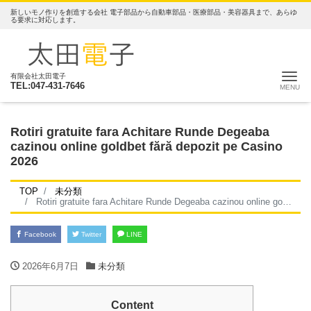
新しいモノ作りを創造する会社 電子部品から自動車部品・医療部品・美容器具まで、あらゆ
る要求に対応します。
ナ
有限会社太田電子
TEL:047-431-7646
Rotiri gratuite fara Achitare Runde Degeaba
cazinou online goldbet fără depozit pe Casino
2026
TOP
未分類
Rotiri gratuite fara Achitare Runde Degeaba cazinou online goldbet fără depozit pe Casino 2026
Facebook
Twitter
LINE
2026年6月7日
未分類
Content