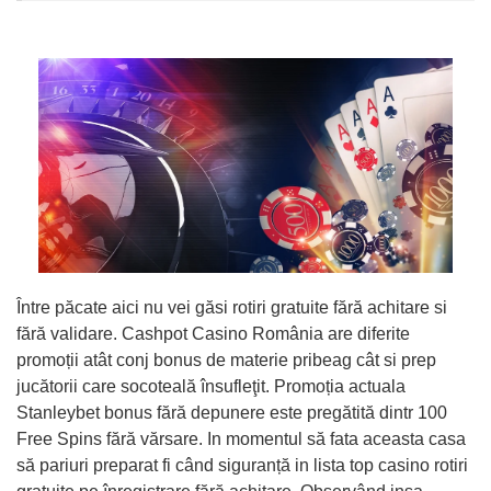
Între păcate aici nu vei găsi rotiri gratuite fără achitare si
fără validare. Cashpot Casino România are diferite
promoții atât conj bonus de materie pribeag cât si prep
jucătorii care socoteală însufleţit. Promoția actuala
Stanleybet bonus fără depunere este pregătită dintr 100
Free Spins fără vărsare. In momentul să fata aceasta casa
să pariuri preparat fi când siguranță in lista top casino rotiri