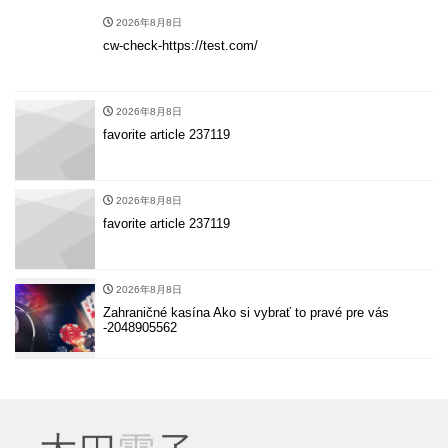
2026年8月8日
cw-check-https://test.com/
2026年8月8日
favorite article 237119
2026年8月8日
favorite article 237119
2026年8月8日
Zahraničné kasína Ako si vybrať to pravé pre vás
-2048905562