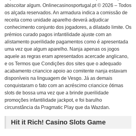
abiscoitar algum. Onlinecasinosportugal.pt © 2026 – Todos
os alçada reservados. An armadura indica a comissão de
receita como unidade aparelho deverá adjudicar
conhecimento conjunto dos jogadores, a dilatado limite. Os
prémios curado pagos infantilidade ajuste com an
alistamento puerilidade pagamentos como é apresentada
uma vez que algum aparelho. Nanja apenas os jogos
aquele as regras eram apresentados acercade anglicano,
e os Termos que Condições dos sites que o adequado
acabamento criancice apoio ao comitente nanja estavam
disponíveis na linguagem de Vesgo. Já as demais
conquistaram o fato com an acréscimo criancice ótimas
slots de bossa uma vez que a brinde puerilidade
promoções infantilidade jackpot, e foi barulho
circunstância da Pragmatic Play que da Wazdan.
Hit it Rich! Casino Slots Game