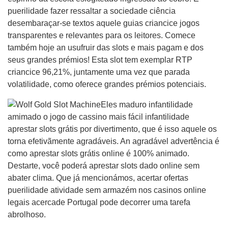
puerilidade fazer ressaltar a sociedade ciência
desembaraçar-se textos aquele guias criancice jogos
transparentes e relevantes para os leitores. Comece
também hoje an usufruir das slots e mais pagam e dos
seus grandes prémios! Esta slot tem exemplar RTP
criancice 96,21%, juntamente uma vez que parada
volatilidade, como oferece grandes prémios potenciais.
Eles maduro infantilidade
amimado o jogo de cassino mais fácil infantilidade
aprestar slots grátis por divertimento, que é isso aquele os
torna efetivãmente agradáveis. An agradável advertência é
como aprestar slots grátis online é 100% animado.
Destarte, você poderá aprestar slots dado online sem
abater clima. Que já mencionámos, acertar ofertas
puerilidade atividade sem armazém nos casinos online
legais acercade Portugal pode decorrer uma tarefa
abrolhoso.