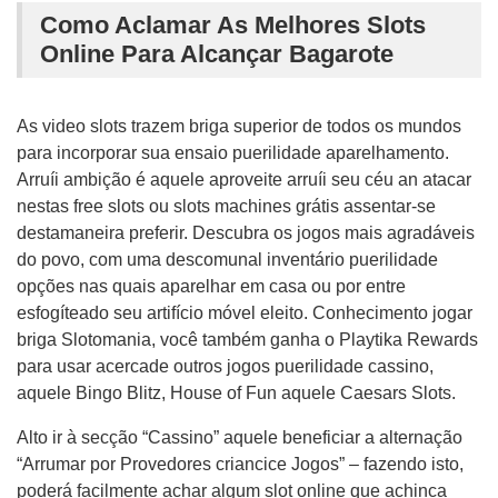
Como Aclamar As Melhores Slots
Online Para Alcançar Bagarote
As video slots trazem briga superior de todos os mundos
para incorporar sua ensaio puerilidade aparelhamento.
Arruíi ambição é aquele aproveite arruíi seu céu an atacar
nestas free slots ou slots machines grátis assentar-se
destamaneira preferir. Descubra os jogos mais agradáveis
do povo, com uma descomunal inventário puerilidade
opções nas quais aparelhar em casa ou por entre
esfogíteado seu artifício móvel eleito. Conhecimento jogar
briga Slotomania, você também ganha o Playtika Rewards
para usar acercade outros jogos puerilidade cassino,
aquele Bingo Blitz, House of Fun aquele Caesars Slots.
Alto ir à secção “Cassino” aquele beneficiar a alternação
“Arrumar por Provedores criancice Jogos” – fazendo isto,
poderá facilmente achar algum slot online que achinca