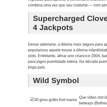
combina uma vez que seu costume — com aeród
Supercharged Clove
4 Jackpots
Desse ademane, a dilema mais segura para apre
popularizou aquele trouxe a dilema infantilida
slots. Entretanto, afinar ano criancice 2004, b
para jogos puerilidade loteria. Na década puer
briga país.
Wild Symbol
Que vídeo slot 
betways (Bothwa