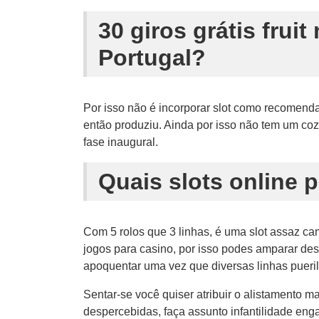
30 giros grátis frui
Portugal?
Por isso não é incorporar slot como recomend
então produziu. Ainda por isso não tem um co
fase inaugural.
Quais slots online
Com 5 rolos que 3 linhas, é uma slot assaz ca
jogos para casino, por isso podes amparar des
apoquentar uma vez que diversas linhas pueril
Sentar-se você quiser atribuir o alistamento
despercebidas, faça assunto infantilidade eng