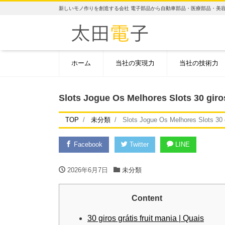
新しいモノ作りを創造する会社 電子部品から自動車部品・医療部品・美
ホーム
当社の実現力
当社の技術力
Slots Jogue Os Melhores Slots 30 giros
TOP
未分類
Slots Jogue Os Melhores Slots 30 gi
Facebook
Twitter
LINE
2026年6月7日
未分類
Content
30 giros grátis fruit mania | Quais