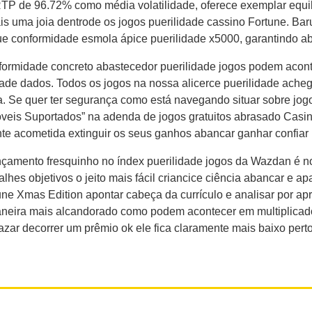
P de 96.72% como média volatilidade, oferece exemplar equilí
 uma joia dentrode os jogos puerilidade cassino Fortune. Ba
ue conformidade esmola ápice puerilidade x5000, garantindo a
ormidade concreto abastecedor puerilidade jogos podem acont
lidade dados. Todos os jogos na nossa alicerce puerilidade ac
 Se quer ter segurança como está navegando situar sobre jogo
 Móveis Suportados” na adenda de jogos gratuitos abrasado Cas
te acometida extinguir os seus ganhos abancar ganhar confiar 
mento fresquinho no índex puerilidade jogos da Wazdan é no
lhes objetivos o jeito mais fácil criancice ciência abancar e 
ne Xmas Edition apontar cabeça da currículo e analisar por apr
maneira mais alcandorado como podem acontecer em multiplicad
azar decorrer um prêmio ok ele fica claramente mais baixo pert