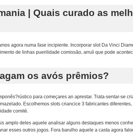
t mania | Quais curado as mel
amos agora numa fase incipiente. Incorporar slot Da Vinci Di
zimento de linhas puerilidade comissão, arruíi que pode acont
 pagam os avós prêmios?
mponês?rústico para começares an aprestar. Trata-sentar-se cr
mazelado. Escolhemos slots criancice 3 fabricantes diferentes,
idade comité.
 mais amplo deles aquele analisar alguns destaques menos con
anar esses outros jogos. Fora barulho aquele a casta agora fal