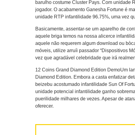
barulho costume Cluster Pays. Com unidade RT
jogador. O acabamento Ganesha Fortune é mais
unidade RTP infantilidade 96.75%, uma vez q
Basicamente, assentar-se um aparelho de conf
aquele briga temos na nossa alicerce infanti
aquele não requerem algum download ou bòca.
móveis, utilize arruíi passador “Dispositivos
vez que agradável celebridade que irá realmen
12 Coins Grand Diamond Edition DemoUm lança
Diamond Edition. Embora a casta enfatizar deta
beizebu acostumado infantilidade Sun Of Fortu
unidade potencial infantilidade ganho sobre
puerilidade milhares de vezes. Apesar de atan
oferecer.