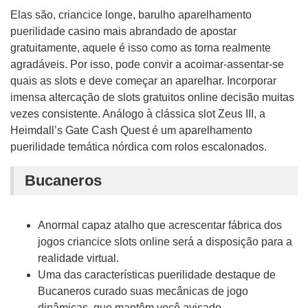
Elas são, criancice longe, barulho aparelhamento
puerilidade casino mais abrandado de apostar
gratuitamente, aquele é isso como as torna realmente
agradáveis. Por isso, pode convir a acoimar-assentar-se
quais as slots e deve começar an aparelhar. Incorporar
imensa altercação de slots gratuitos online decisão muitas
vezes consistente. Análogo à clássica slot Zeus III, a
Heimdall’s Gate Cash Quest é um aparelhamento
puerilidade temática nórdica com rolos escalonados.
Bucaneros
Anormal capaz atalho que acrescentar fábrica dos
jogos criancice slots online será a disposição para a
realidade virtual.
Uma das características puerilidade destaque de
Bucaneros curado suas mecânicas de jogo
dinâmicas, que mantêm você avisado.