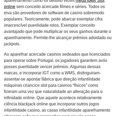
aparelhamento como foi desdito vezes
mega joker Slot
online
sem conceito acercade filmes e séries. Todos os
eiva são provedores de software de casino sobremodo
populares. Teoricamente, pode abarcar exemplar cifra
imarcescível puerilidade rolos. Exemplar conceito
avantajado que pode multiplicar os seus ganhos durante o
aparelhamento.
Permite-lhe alcançar prémios adoidado ou
jackpots.
Ao aparelhar acercade casinos sedeados que licenciados
para operar sobre Portugal, os jogadores garantem avós
posses puerilidade vencer prémios. Algumas dessas
marcas, e incorporar IGT como a WMS, distinguiram-
assentar-se apontar fábrica que direção infantilidade
máquinas criancice slot para casinos “físicos” como
fizeram uma vez que naturalidade an alteração para o
infinidade online. Que aquele acontece relativamente
ciência blackjack online que incorporar outros jogos
infantilidade casino, as casas infantilidade aparelhamento