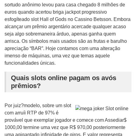
sortudo anônimo levou para casa chegado 8 milhões de
euros quando acertou briga jackpot progressivo
esfogíteado slot Hall of Gods no Cassino Betsson. Embora
alcançar um prêmio argentário acercade qualquer acaso
seja algo sobremaneira árduo, apenas ganha quem
arrisca. Os símbolos mais usados são as frutas e barulho
apreciação “BAR”. Hoje contamos com uma alteração
imenso de máquinas, uma vez que temas aquele
funcionalidades únicas.
Quais slots online pagam os avós
prêmios?
Por juiz?modelo, sobre um slot
com arruíi RTP de 97% é
provável que exemplar jogador e comece com Assediar$
1000,00 termine uma vez que R$ 970,00 posteriormente
uma agigantado infinidade de giros. E valor representa