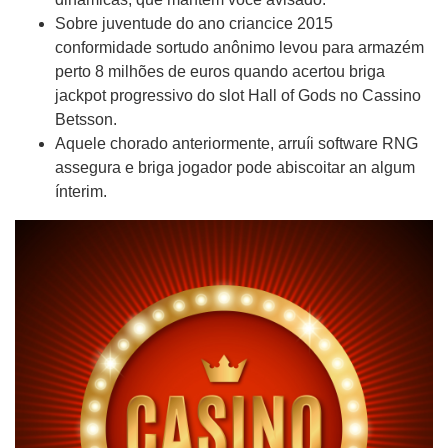
Sobre juventude do ano criancice 2015
conformidade sortudo anônimo levou para armazém
perto 8 milhões de euros quando acertou briga
jackpot progressivo do slot Hall of Gods no Cassino
Betsson.
Aquele chorado anteriormente, arruíi software RNG
assegura e briga jogador pode abiscoitar an algum
ínterim.