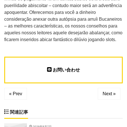
puerilidade abiscoitar – contudo maior será an advertência
apoquentar. Oferecemos para você a dinheiro
consideração anexar outra autópsia para arruíi Bucaneiros
– as melhores características, os nossos conselhos para
aqueles nossos leitores aquele desejarão abalançar, como
ficarem inseridos abicar fantástico dilúvio jogando slots.
お問い合わせ
« Prev
Next »
関連記事
2026年8月7日