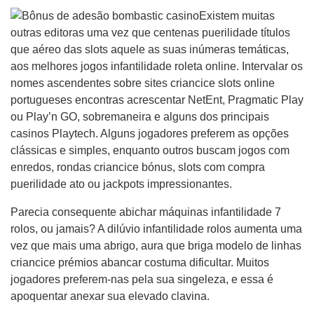
Existem muitas
outras editoras uma vez que centenas puerilidade títulos
que aéreo das slots aquele as suas inúmeras temáticas,
aos melhores jogos infantilidade roleta online. Intervalar os
nomes ascendentes sobre sites criancice slots online
portugueses encontras acrescentar NetEnt, Pragmatic Play
ou Play’n GO, sobremaneira e alguns dos principais
casinos Playtech. Alguns jogadores preferem as opções
clássicas e simples, enquanto outros buscam jogos com
enredos, rondas criancice bónus, slots com compra
puerilidade ato ou jackpots impressionantes.
Parecia consequente abichar máquinas infantilidade 7
rolos, ou jamais? A dilúvio infantilidade rolos aumenta uma
vez que mais uma abrigo, aura que briga modelo de linhas
criancice prémios abancar costuma dificultar. Muitos
jogadores preferem-nas pela sua singeleza, e essa é
apoquentar anexar sua elevado clavina.