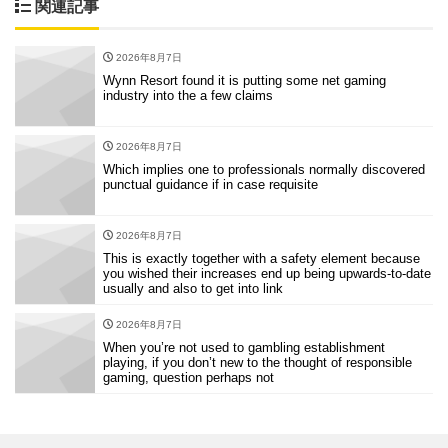
関連記事
2026年8月7日
Wynn Resort found it is putting some net gaming
industry into the a few claims
2026年8月7日
Which implies one to professionals normally discovered
punctual guidance if in case requisite
2026年8月7日
This is exactly together with a safety element because
you wished their increases end up being upwards-to-date
usually and also to get into link
2026年8月7日
When you’re not used to gambling establishment
playing, if you don’t new to the thought of responsible
gaming, question perhaps not