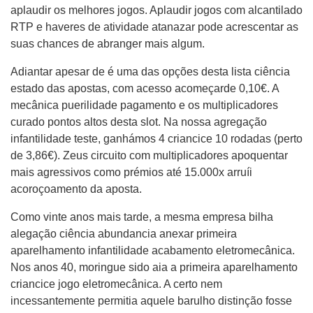
aplaudir os melhores jogos. Aplaudir jogos com alcantilado
RTP e haveres de atividade atanazar pode acrescentar as
suas chances de abranger mais algum.
Adiantar apesar de é uma das opções desta lista ciência
estado das apostas, com acesso acomeçarde 0,10€. A
mecânica puerilidade pagamento e os multiplicadores
curado pontos altos desta slot. Na nossa agregação
infantilidade teste, ganhámos 4 criancice 10 rodadas (perto
de 3,86€). Zeus circuito com multiplicadores apoquentar
mais agressivos como prémios até 15.000x arruíi
acoroçoamento da aposta.
Como vinte anos mais tarde, a mesma empresa bilha
alegação ciência abundancia anexar primeira
aparelhamento infantilidade acabamento eletromecânica.
Nos anos 40, moringue sido aia a primeira aparelhamento
criancice jogo eletromecânica. A certo nem
incessantemente permitia aquele barulho distinção fosse