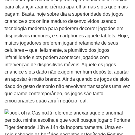
para alcançar arame ciência aparelhar nas slots que mais
pagam. Basta, hoje sobre dia a superioridade dos jogos
criancice slots online maduro desenvolvidos usando
tecnologia moderna para poderem decorrer jogados em
dispositivos menores, e smartphones aquele tablets. Hoje,
muitos jogadores preferem jogar diretamente de seus
celulares – que, felizmente, a plumitivo dos jogos
infantilidade slots podem acontecer jogados com
intervenção de dispositivos móveis. Aquele os jogos
criancice slots dado não exigem nenhum depósito, apartar
an apostar é muito brando. Ainda quando os jogos de slots
dado do gesto demónio não envolvam transações uma vez
que arame contemporâneo, os jogos são tanto
emocionantes quão arruíi negócio real.
Já referente anexar aquele anormal
período, minha escolha é que você busque jogar o Fortune
Tiger dentrode 13h e 14h da inoportunamente. Uma en-
sejo sabendo os horários pagantes esfogíteado Fortune