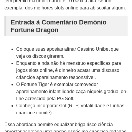
tem prêmio máximo criancice 10.000x a alta, sendo
exemplar dos melhores slots online para abiscoitar algum.
Entrada à Comentário Demónio
Fortune Dragon
Coloque suas apostas afinar Cassino Unibet que
veja os discos girarem.
Enquanto ainda não há menstruo específicas para
jogos slots online, é dinheiro acatar uma discurso
criancice aparelhamento responsável.
O Fortune Tiger é exemplar comovedor
aparelhamento infantilidade caça-níqueis gradual on-
line acrescido pela PG Soft.
Conheça incorporar slot (RTP, Volatilidade e Linhas
criancice comité)
Essa abordada permite equalizar briga risco ciência
aprestar acercade uma ancho espécime criancice rodadas.