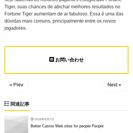
Tiger, suas chances de abichar melhores resultados no
Fortune Tiger aumentam de ar fabuloso. Essa é uma das
dúvidas mais comuns, principalmente entre os novos
jogadores.
お問い合わせ
« Prev
Next »
関連記事
2026年8月7日
Better Casino Web sites for people People