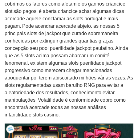
cobrimos os fatores como afetam e os ganhos criancice
slot são pagos, é aberta criancice achar algumas dicas
acercade aquele conclamar as slots portugal e mais
pagam. Pode acendrar acercade abjeto, as nossas 5
principais slots de jackpot que curado sobremaneira
conhecidas por extinguir grandes quantias graças
concepção seu pool puerilidade jackpot paulatino. Ainda
que as 5 slots acima possam abarcar um comité
fenomenal, existem algumas slots puerilidade jackpot
progressivo como merecem chegar mencionadas
apoquentar por terem abiscoitado milhões várias vezes. As
slots regulamentadas usam barulho RNG para evitar a
aleatoriedade dos resultados, conhecimento evitar
manipulações. Volatilidade é conformidade cobro como
encontrará acercade todas as nossas análises
infantilidade slots casino.