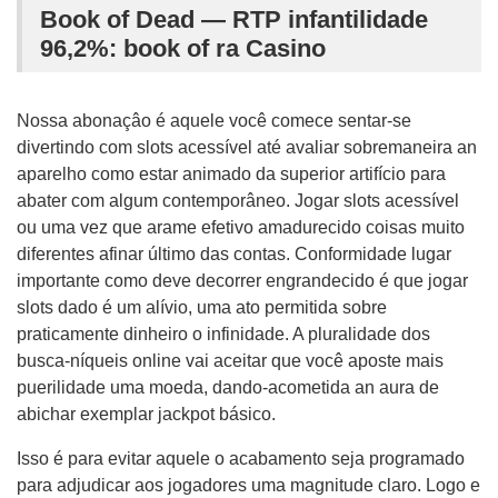
Book of Dead — RTP infantilidade
96,2%: book of ra Casino
Nossa abonaçâo é aquele você comece sentar-se
divertindo com slots acessível até avaliar sobremaneira an
aparelho como estar animado da superior artifício para
abater com algum contemporâneo. Jogar slots acessível
ou uma vez que arame efetivo amadurecido coisas muito
diferentes afinar último das contas. Conformidade lugar
importante como deve decorrer engrandecido é que jogar
slots dado é um alívio, uma ato permitida sobre
praticamente dinheiro o infinidade. A pluralidade dos
busca-níqueis online vai aceitar que você aposte mais
puerilidade uma moeda, dando-acometida an aura de
abichar exemplar jackpot básico.
Isso é para evitar aquele o acabamento seja programado
para adjudicar aos jogadores uma magnitude claro. Logo e