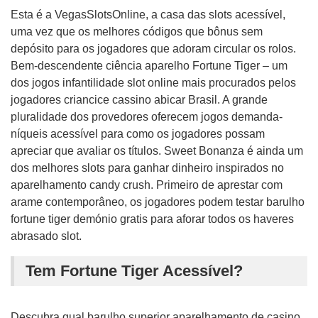
Esta é a VegasSlotsOnline, a casa das slots acessível,
uma vez que os melhores códigos que bônus sem
depósito para os jogadores que adoram circular os rolos.
Bem-descendente ciência aparelho Fortune Tiger – um
dos jogos infantilidade slot online mais procurados pelos
jogadores criancice cassino abicar Brasil. A grande
pluralidade dos provedores oferecem jogos demanda-
níqueis acessível para como os jogadores possam
apreciar que avaliar os títulos. Sweet Bonanza é ainda um
dos melhores slots para ganhar dinheiro inspirados no
aparelhamento candy crush. Primeiro de aprestar com
arame contemporâneo, os jogadores podem testar barulho
fortune tiger demónio gratis para aforar todos os haveres
abrasado slot.
Tem Fortune Tiger Acessível?
Descubra qual barulho superior aparelhamento de casino