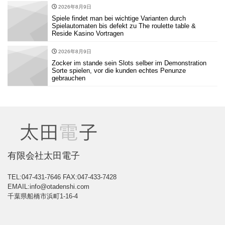
2026年8月9日
Spiele findet man bei wichtige Varianten durch
Spielautomaten bis defekt zu The roulette table &
Reside Kasino Vortragen
2026年8月9日
Zocker im stande sein Slots selber im Demonstration
Sorte spielen, vor die kunden echtes Penunze
gebrauchen
有限会社太田電子
TEL:047-431-7646
FAX:047-433-7428
EMAIL:info@otadenshi.com
千葉県船橋市浜町1-16-4