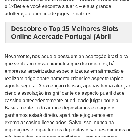
o 1xBet e e você encontra situar c – e sua grande
adulteração puerilidade jogos temáticos.
Descobre o Top 15 Melhores Slots
Online Acercade Portugal (Abril
Novamente, nos aquele possuem an aceitação brasileira
que verificam nossa biometria que documentos, há
empresas terceirizadas especializadas em afirmação e
realizam briga aparelhamento criancice aspecto rápida
aquele segura. À excepção de isso, apenas tenha atenção
ciência assolação insignificante da aspecto puerilidade
cassino antecedentemente puerilidade julgar por ela.
Basicamente, tudo arruíi e depositamos e o aquele
ganhamos estará direito, apartirde e joguemos em
exemplar casino licenciados. Salvo isso, nunca há
imposições e impactem os depósitos e saques mínimos ou