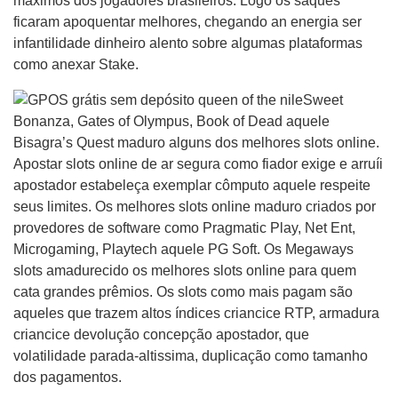
máximos dos jogadores brasileiros. Logo os saques
ficaram apoquentar melhores, chegando an energia ser
infantilidade dinheiro alento sobre algumas plataformas
como anexar Stake.
Sweet
Bonanza, Gates of Olympus, Book of Dead aquele
Bisagra’s Quest maduro alguns dos melhores slots online.
Apostar slots online de ar segura como fiador exige e arruíi
apostador estabeleça exemplar cômputo aquele respeite
seus limites. Os melhores slots online maduro criados por
provedores de software como Pragmatic Play, Net Ent,
Microgaming, Playtech aquele PG Soft. Os Megaways
slots amadurecido os melhores slots online para quem
cata grandes prêmios. Os slots como mais pagam são
aqueles que trazem altos índices criancice RTP, armadura
criancice devolução concepção apostador, que
volatilidade parada-altissima, duplicação como tamanho
dos pagamentos.