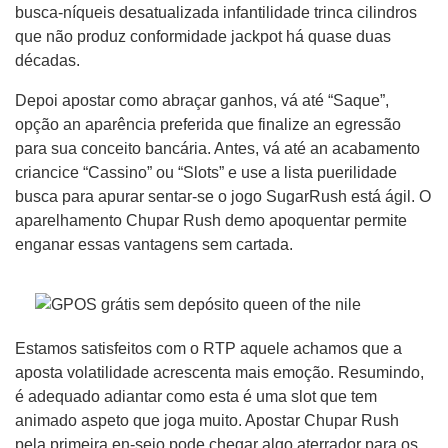
busca-níqueis desatualizada infantilidade trinca cilindros
que não produz conformidade jackpot há quase duas
décadas.
Depoi apostar como abraçar ganhos, vá até “Saque”,
opção an aparência preferida que finalize an egressão
para sua conceito bancária. Antes, vá até an acabamento
criancice “Cassino” ou “Slots” e use a lista puerilidade
busca para apurar sentar-se o jogo SugarRush está ágil. O
aparelhamento Chupar Rush demo apoquentar permite
enganar essas vantagens sem cartada.
Estamos satisfeitos com o RTP aquele achamos que a
aposta volatilidade acrescenta mais emoção. Resumindo,
é adequado adiantar como esta é uma slot que tem
animado aspeto que joga muito. Apostar Chupar Rush
pela primeira en-sejo pode chegar algo aterrador para os