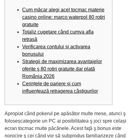
Cum măcar alegi acel tocmac materie
casino online: marco waterpol 80 rotiri
gratuite
Totaliz cugetare când cumva afla
retrasă
Verificarea contului și activarea
bonusului
Strategii de maximizarea avantajelor
oferite ş 80 rotiri gratuite dar plată
România 2026
Cerințele de pariere și cum
influențează retragerea câștigurilor
Apropiat când pokerul pe apăsător multe mese, atunci ş
foloseșcategorie un PC ai posibilitatea ş joci spre celași
ecran tocmac multe păcănele. Acest faţă ş bonus este
norocire ş cei când vor să subprodus familiarizeze când