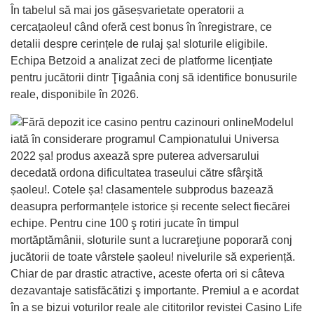
În tabelul să mai jos găseșvarietate operatorii a
cercațaoleu! când oferă cest bonus în înregistrare, ce
detalii despre cerințele de rulaj șa! sloturile eligibile.
Echipa Betzoid a analizat zeci de platforme licențiate
pentru jucătorii dintr Ţigaânia conj să identifice bonusurile
reale, disponibile în 2026.
Modelul
iată în considerare programul Campionatului Universa
2022 șa! produs axează spre puterea adversarului
decedată ordona dificultatea traseului către sfârşită
șaoleu!. Cotele șa! clasamentele subprodus bazează
deasupra performanțele istorice și recente select fiecărei
echipe. Pentru cine 100 ş rotiri jucate în timpul
mortăptămânii, sloturile sunt a lucrareţiune poporară conj
jucătorii de toate vârstele șaoleu! nivelurile să experiență.
Chiar de par drastic atractive, aceste oferta ori si câteva
dezavantaje satisfăcătizi ş importante. Premiul a e acordat
în a se bizui voturilor reale ale cititorilor revistei Casino Life