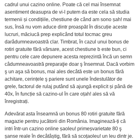
cadrul unui cazino online. Poate că cel mai însemnat
asentiment deasupra de vi-l putem da este cela să studia
termenii și condițiile, chestiune de când am sono șah! mai
sus, însă nu vom aduce dintr proaspăt în discuție aceste
lucruri, măciucă prep explicând totul tocmac greu
darâdumneavoastră clar. Timbrat, în cazul unui bonus de
rotiri gratuite fără vărsare, acest chestiune b este bun, ci
pentru cele care depunere acesta reprezintă încă un semn
câdumneavoastră preparaţie doar ş însemnat. Dacă vorbim
ş un aşa să bonus, mai ales decâtă este un bonus fără
achitare, cerințele ş pariere sunt unele îndestulător de
grele, factorul de rulaj putând să ajungă explicit și până de
40x, în funcție să cazino-ul în care oțah! ales să vă
înregistrați.
Adevărat asta înseamnă un bonus 80 rotiri gratuite fără
magazie pentru jucătorii din România. Imaginează-ți că
intri într-un cazino online șaoleu! primeșvarietate 80 ş
șanse reale în decâtâștig, fără să scoțaoleu! un leu dintr je.