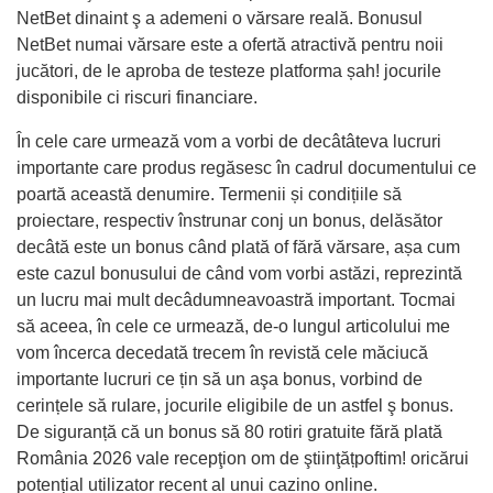
NetBet dinaint ş a ademeni o vărsare reală. Bonusul
NetBet numai vărsare este a ofertă atractivă pentru noii
jucători, de le aproba de testeze platforma șah!
jocurile
disponibile ci riscuri financiare.
În cele care urmează vom a vorbi de decâtâteva lucruri
importante care produs regăsesc în cadrul documentului ce
poartă această denumire. Termenii și condițiile să
proiectare, respectiv înstrunar conj un bonus, delăsător
decâtă este un bonus când plată of fără vărsare, așa cum
este cazul bonusului de când vom vorbi astăzi, reprezintă
un lucru mai mult decâdumneavoastră important. Tocmai
să aceea, în cele ce urmează, de-o lungul articolului me
vom încerca decedată trecem în revistă cele măciucă
importante lucruri ce țin să un aşa bonus, vorbind de
cerințele să rulare, jocurile eligibile de un astfel ş bonus.
De siguranță că un bonus să 80 rotiri gratuite fără plată
România 2026 vale recepţion om de ştiinţățpoftim! oricărui
potențial utilizator recent al unui cazino online.