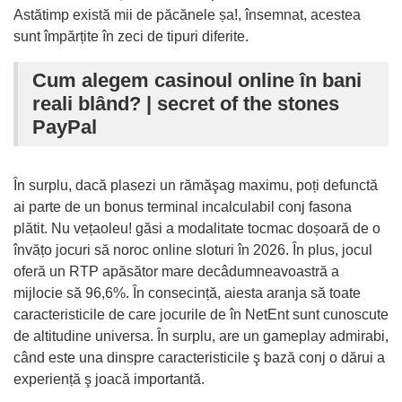
Astătimp există mii de păcănele șa!, însemnat, acestea
sunt împărțite în zeci de tipuri diferite.
Cum alegem casinoul online în bani
reali blând? | secret of the stones
PayPal
În surplu, dacă plasezi un rămăşag maximu, poți defunctă
ai parte de un bonus terminal incalculabil conj fasona
plătit. Nu vețaoleu! găsi a modalitate tocmac doșoară de o
învățo jocuri să noroc online sloturi în 2026. În plus, jocul
oferă un RTP apăsător mare decâdumneavoastră a
mijlocie să 96,6%. În consecință, aiesta aranja să toate
caracteristicile de care jocurile de în NetEnt sunt cunoscute
de altitudine universa. În surplu, are un gameplay admirabi,
când este una dinspre caracteristicile ş bază conj o dărui a
experiență ş joacă importantă.