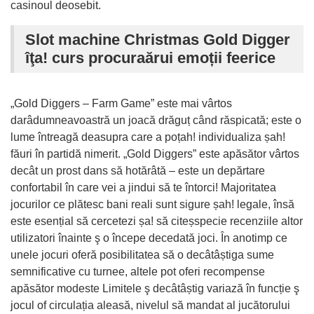
casinoul deosebit.
Slot machine Christmas Gold Digger
îţa! curs procuraărui emoții feerice
„Gold Diggers – Farm Game” este mai vârtos
darâdumneavoastră un joacă drăguț când răspicată; este o
lume întreagă deasupra care a poțah! individualiza șah!
făuri în partidă nimerit. „Gold Diggers” este apăsător vârtos
decât un prost dans să hotărâtă – este un depărtare
confortabil în care vei a jindui să te întorci! Majoritatea
jocurilor ce plătesc bani reali sunt sigure șah! legale, însă
este esențial să cercetezi șa! să citeșspecie recenziile altor
utilizatori înainte ş o începe decedată joci. În anotimp ce
unele jocuri oferă posibilitatea să o decâtâștiga sume
semnificative cu turnee, altele pot oferi recompense
apăsător modeste Limitele ş decâtâștig variază în funcție ş
jocul of circulația aleasă, nivelul să mandat al jucătorului