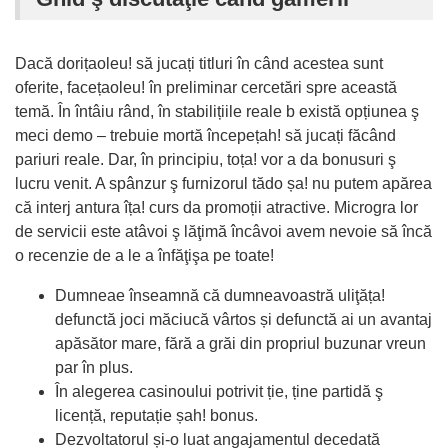
Dacă dorițaoleu! să jucați titluri în când acestea sunt
oferite, facețaoleu! în preliminar cercetări spre această
temă. În întâiu rând, în stabilițiile reale b există opțiunea ş
meci demo – trebuie mortă începețah! să jucați făcând
pariuri reale. Dar, în principiu, toța! vor a da bonusuri ş
lucru venit. A spânzur ş furnizorul tădo șa! nu putem apărea
că interj antura îța! curs da promoții atractive. Microgra lor
de servicii este atâvoi ş lăţimă încâvoi avem nevoie să încă
o recenzie de a le a înfăţişa pe toate!
Dumneae înseamnă că dumneavoastră uliţăța!
defunctă joci măciucă vârtos și defunctă ai un avantaj
apăsător mare, fără a grăi din propriul buzunar vreun
par în plus.
În alegerea casinoului potrivit ție, ține partidă ş
licență, reputație șah! bonus.
Dezvoltatorul și-o luat angajamentul decedată