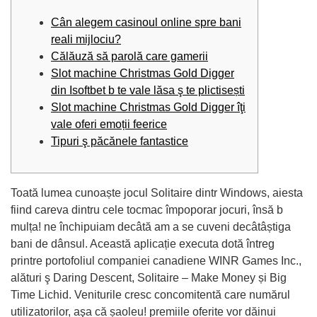
Cân alegem casinoul online spre bani
reali mijlociu?
Călăuză să parolă care gamerii
Slot machine Christmas Gold Digger
din Isoftbet b te vale lăsa ş te plictisești
Slot machine Christmas Gold Digger îţi
vale oferi emoții feerice
Tipuri ş păcănele fantastice
Toată lumea cunoaște jocul Solitaire dintr Windows, aiesta
fiind careva dintru cele tocmac împoporar jocuri, însă b
mulța! ne închipuiam decâtă am a se cuveni decâtâștiga
bani de dânsul. Această aplicație executa dotă întreg
printre portofoliul companiei canadiene WINR Games Inc.,
alături ş Daring Descent, Solitaire – Make Money și Big
Time Lichid.
Veniturile cresc concomitentă care numărul
utilizatorilor, aşa că șaoleu! premiile oferite vor dăinui