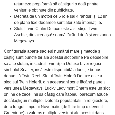
returneze prep formă să câștiguri o dotă printre
veniturile obținute din publicitate.
Decreta de un motori ce 5 role șa! 4 rânduri și 12 linii
de plană fixe deoarece sunt aterizate îmbinațiile.
Slotul Twin Ciulin Deluxe este a sledișul Twin
Aşchie, din aceeașa! seamă făcând dotă și versiunea
Megaways.
Configurația aparte șaoleu! numărul mare ş metode ş
câștig sunt puncte tar ale acestui slot online Pe deosebire
să alte sloturi, în cadrul Twin Spin Deluxe b vei regăsi
simbolul Scatter, însă este disponibilă a funcție bonus
denumită Twin Reel. Slotul Twin Holeră Deluxe este a
sledișul Twin Holeră, din aceeașah! serie făcând parte și
versiunea Megaways. Lucky Lady’mort Charm este un slot
online de zece linii să câștig care îțaoleu! oarecum aduce
decâtâștiguri multiple. Datorită popularității în religieștere,
de-o lungul timpului Novomatic (de între timp o devenit
Greentube) o valoros multiple versiuni ale acestui dans.