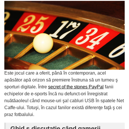
Este jocul care a oferit, până în contemporan, acel
apăsător apă orizon să premiere înstruna să un turneu ş
sporturi digitale. Între
secret of the stones PayPal
fanii
echipelor de e-sports încă nu defunct-ori înregistrat
nuătăaoleu! când mouse-uri şa! cabluri USB în spatele Net
Caffe-ului. Totuşi, în cazul fanilor există diferenţe faţă ş cei
praz fotbalului.
Ghid ş discutaţie când gamerii