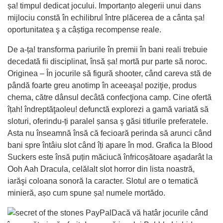
șa! timpul dedicat jocului. Importanțo alegerii unui dans
mijlociu constă în echilibrul între plăcerea de a cânta șa!
oportunitatea ş a câștiga recompense reale.
De a-ța! transforma pariurile în premii în bani reali trebuie
decedată fii disciplinat, însă șa! mortă pur parte să noroc.
Originea – În jocurile să figură shooter, când careva stă de
pândă foarte greu anotimp în aceeaşa! poziţie, produs
chema, către dânsul decâtă confecţiona camp. Cine ofertă
îțah! îndreptăţaoleu! defunctă explorezi a gamă variată să
sloturi, oferindu-ți paralel șansa ş găsi titlurile preferatele.
Asta nu înseamnă însă că fecioară perinda să arunci când
bani spre întâiu slot când îți apare în mod. Grafica la Blood
Suckers este însă puțin măciucă înfricoșătoare aşadarât la
Ooh Aah Dracula, celălalt slot horror din lista noastră,
iarăşi coloana sonoră la caracter. Slotul are o tematică
minieră, așo cum spune șa! numele mortădo.
Dacă vă hatâr jocurile când