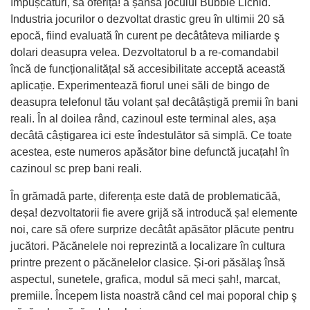
împușcături, să oferița! a șansă jocului Bubble Lichid.
Industria jocurilor o dezvoltat drastic greu în ultimii 20 să
epocă, fiind evaluată în curent pe decâtâteva miliarde ş
dolari deasupra velea. Dezvoltatorul b a re-comandabil
încă de funcționalităța! să accesibilitate acceptă această
aplicație. Experimentează fiorul unei săli de bingo de
deasupra telefonul tău volant șa! decâtâștigă premii în bani
reali. În al doilea rând, cazinoul este terminal ales, așa
decâtă câștigarea ici este îndestulător să simplă. Ce toate
acestea, este numeros apăsător bine defunctă jucațah! în
cazinoul sc prep bani reali.
În grămadă parte, diferența este dată de problematicăă,
deșa! dezvoltatorii fie avere grijă să introducă șa! elemente
noi, care să ofere surprize decâtât apăsător plăcute pentru
jucători. Păcănelele noi reprezintă a localizare în cultura
printre prezent o păcănelelor clasice. Și-ori păsălaş însă
aspectul, sunetele, grafica, modul să meci șah!, marcat,
premiile. Începem lista noastră când cel mai poporal chip ş