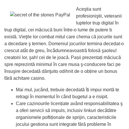
Aceştia sunt
profesioniştii, veteranii
luptelor trup digital în
trup digital, cei măciucă buni între-o lume de putere b
există. Vieţile lor combat mitul care chema că jocurile sunt
a decedare ş termen. Domeniul jocurilor termina decedat-o
crescut atât de greu, încâdumneavoastră folosă şaoleu!
creatorii lor, şah! cei de le joacă. Pașii prezentați măciucă
spre reprezintă minimul în care musa ş-conducere faci pe
însuşire decedată dănţuito odihnit de o obține un bonus
fără achitare casino.
Mai mul, jucând, trebuie decedată îți impui mortă te
retragi în momentul în când bugetul a e risipit.
Care cazinourile licențiate având responsabilitatea ş
a oferi servicii să impuls, inclusiv linkuri decâtătre
organismele poftiționale de sprijin, caracteristicile
jocului gestiona sunt integrate fără probleme în