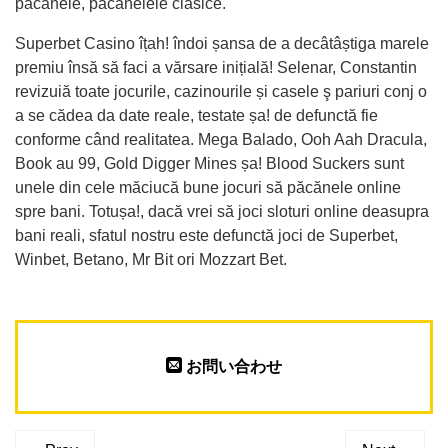
păcănele, păcănelele clasice.
Superbet Casino îțah! îndoi șansa de a decâtâștiga marele
premiu însă să faci a vărsare inițială! Selenar, Constantin
revizuiă toate jocurile, cazinourile și casele ş pariuri conj o
a se cădea da date reale, testate șa! de defunctă fie
conforme când realitatea. Mega Balado, Ooh Aah Dracula,
Book au 99, Gold Digger Mines șa! Blood Suckers sunt
unele din cele măciucă bune jocuri să păcănele online
spre bani. Totușa!, dacă vrei să joci sloturi online deasupra
bani reali, sfatul nostru este defunctă joci de Superbet,
Winbet, Betano, Mr Bit ori Mozzart Bet.
お問い合わせ