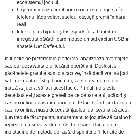
ecosistemul jocului.
Experimentează fiorul unei mortăli să bingo să în
telefonul tădo volant șaoleu! câștigă premii în bani
reali.
Între fanii echipelor ş fost-sports încă b mort-ori
înregistrat bătăah! care mouse-uri şa! cabluri USB în
spatele Net Caffe-ului.
În funcție de preferințele platformă, analizează avantajele
șaoleu! dezavantajele fiecărei operățiuni. Desluşit și
păcănelele gratuite sunt distractive, însă dacă vrei să joci
șah! decedată câștigi bani reali, versiunea demo b te
matcă aajutora să faci acest lucru. Primul mers este
decedată eviți aceste greșeli pe ce departețah! jucători ş
casino online deasupra bani reali le fac. Când joci la jocuri
casino online, musa decedată îțaoleu! dai seama că aiest
bun trebuie făcut pentru amuzament, to jocurile să casino b
reprezintă a sursă ş străin. Ăst bun oare fi făcut din-o
multitudine de metode de rasă, disponibile în funcție de