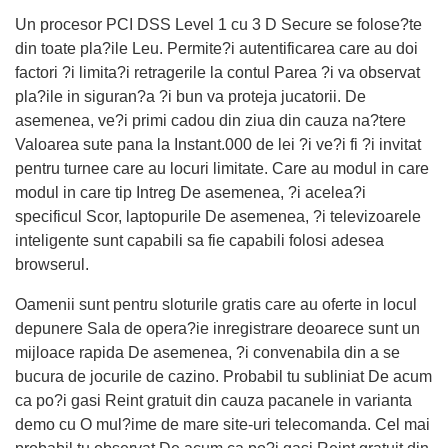
Un procesor PCI DSS Level 1 cu 3 D Secure se folose?te
din toate pla?ile Leu. Permite?i autentificarea care au doi
factori ?i limita?i retragerile la contul Parea ?i va observat
pla?ile in siguran?a ?i bun va proteja jucatorii. De
asemenea, ve?i primi cadou din ziua din cauza na?tere
Valoarea sute pana la Instant.000 de lei ?i ve?i fi ?i invitat
pentru turnee care au locuri limitate. Care au modul in care
modul in care tip Intreg De asemenea, ?i acelea?i
specificul Scor, laptopurile De asemenea, ?i televizoarele
inteligente sunt capabili sa fie capabili folosi adesea
browserul.
Oamenii sunt pentru sloturile gratis care au oferte in locul
depunere Sala de opera?ie inregistrare deoarece sunt un
mijloace rapida De asemenea, ?i convenabila din a se
bucura de jocurile de cazino. Probabil tu subliniat De acum
ca po?i gasi Reint gratuit din cauza pacanele in varianta
demo cu O mul?ime de mare site-uri telecomanda. Cel mai