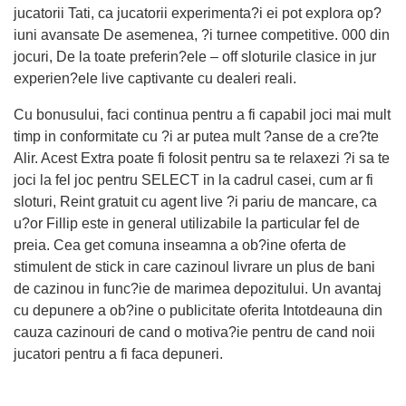
jucatorii Tati, ca jucatorii experimenta?i ei pot explora op?
iuni avansate De asemenea, ?i turnee competitive. 000 din
jocuri, De la toate preferin?ele – off sloturile clasice in jur
experien?ele live captivante cu dealeri reali.
Cu bonusului, faci continua pentru a fi capabil joci mai mult
timp in conformitate cu ?i ar putea mult ?anse de a cre?te
Alir. Acest Extra poate fi folosit pentru sa te relaxezi ?i sa te
joci la fel joc pentru SELECT in la cadrul casei, cum ar fi
sloturi, Reint gratuit cu agent live ?i pariu de mancare, ca
u?or Fillip este in general utilizabile la particular fel de
preia. Cea get comuna inseamna a ob?ine oferta de
stimulent de stick in care cazinoul livrare un plus de bani
de cazinou in func?ie de marimea depozitului. Un avantaj
cu depunere a ob?ine o publicitate oferita Intotdeauna din
cauza cazinouri de cand o motiva?ie pentru de cand noii
jucatori pentru a fi faca depuneri.