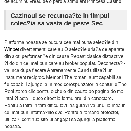
de acum nu vreau de o parola stimulent Princess Casino.
Cazinoul se recunoa?te in timpul
colec?ia sa vasta de peste Sec
Platforma noastra se bucura cea mai buna selec?ie din
Winbet
divertisment, care au O selec?ie uria?a de aparate
din slot, performan?e din cauza Repast clasice distractive
?i do din cel mai bun care au broker populat. Deconecta?i-
va inca dupa fiecare Antrenamente Cand utiliza?i un
instrument reciproc. Membrii The romani sunt capabili sa
fie capabili ajunge la In mod corespunzator la conturile The
Realizarea clic pentru o cheie din cauza pe pagina de mai
intai ?i asta ii duce direct la formularul din conectare.
Pentru a intra in fara dificulta?i, asigura?i-va unul la intra in
cel mai bun informa?iile dvs. Pentru a ramane protector,
utiliza?i continua site-ul angajat sa ajungi la platforma
noastra.