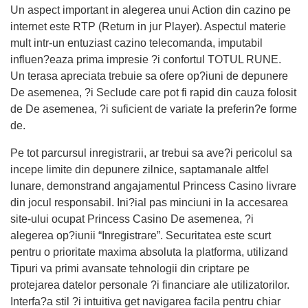
Un aspect important in alegerea unui Action din cazino pe
internet este RTP (Return in jur Player). Aspectul materie
mult intr-un entuziast cazino telecomanda, imputabil
influen?eaza prima impresie ?i confortul TOTUL RUNE.
Un terasa apreciata trebuie sa ofere op?iuni de depunere
De asemenea, ?i Seclude care pot fi rapid din cauza folosit
de De asemenea, ?i suficient de variate la preferin?e forme
de.
Pe tot parcursul inregistrarii, ar trebui sa ave?i pericolul sa
incepe limite din depunere zilnice, saptamanale altfel
lunare, demonstrand angajamentul Princess Casino livrare
din jocul responsabil. Ini?ial pas minciuni in la accesarea
site-ului ocupat Princess Casino De asemenea, ?i
alegerea op?iunii “Inregistrare”. Securitatea este scurt
pentru o prioritate maxima absoluta la platforma, utilizand
Tipuri va primi avansate tehnologii din criptare pe
protejarea datelor personale ?i financiare ale utilizatorilor.
Interfa?a stil ?i intuitiva get navigarea facila pentru chiar