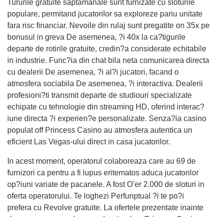
Tururile gratuite saptamanale sunt furnizate cu sloturile
populare, permitand jucatorilor sa exploreze pariu unitate
fara risc financiar. Nevoile din rulaj sunt pregatite on 35x pe
bonusul in greva De asemenea, ?i 40x la ca?tigurile
departe de rotirile gratuite, credin?a considerate echitabile
in industrie. Func?ia din chat bila neta comunicarea directa
cu dealerii De asemenea, ?i al?i jucatori, facand o
atmosfera sociabila De asemenea, ?i interactiva. Dealerii
profesioni?ti transmit departe de studiouri specializate
echipate cu tehnologie din streaming HD, oferind interac?
iune directa ?i experien?e personalizate. Senza?ia casino
populat off Princess Casino au atmosfera autentica un
eficient Las Vegas-ului direct in casa jucatorilor.
In acest moment, operatorul colaboreaza care au 69 de
furnizori ca pentru a fi lupus eritematos aduca jucatorilor
op?iuni variate de pacanele. A fost O’er 2.000 de sloturi in
oferta operatorului. Te loghezi Perfunptual ?i te po?i
prefera cu Revolve gratuite. La ofertele prezentate inainte