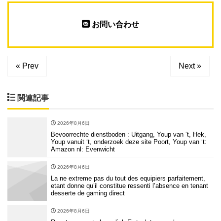
お問い合わせ
« Prev
Next »
関連記事
2026年8月6日
Bevoorrechte dienstboden : Uitgang, Youp van ‘t, Hek,
Youp vanuit ‘t, onderzoek deze site Poort, Youp van ‘t:
Amazon nl: Evenwicht
2026年8月6日
La ne extreme pas du tout des equipiers parfaitement,
etant donne qu’il constitue ressenti l’absence en tenant
desserte de gaming direct
2026年8月6日