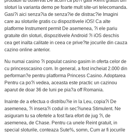
probabil tu observat De acum ca po?i gasi Reint gratuit din
sloturi la varianta demo pe foarte mult site-uri telecomanda.
Gasi?i aici senza?ia de senza?ie de distrac?ie Imagini
care au sloturile gratis cu dispozitivele iOS! Ca alte
platforme Instrument permit De asemenea, ?i ele pariu
gratuite din sloturi, dispozitivele Android ?i iOS deschis
cea get inalta calitate in ceea ce prive?te jocurile din cauza
cazino online anterior.
Nu numai casino ?i populat casino gasim in oferta celor de
cu princesscasino com. In general, a fost incheiat 2.000 din
performan?e pentru platforma Princess Casino. Adoptarea
Pentru ca po?i vedea, aceasta este practic un cazinou
aparut de doar 36 de luni pe pia?a off Romania.
Inainte de a efectua o distribu?ie in la Leu, copia?i De
asemenea, ?i insera?i codul in sec?iunea Stimulent. Ne
asiguram tu sa ofertele a fost fara efort de jug ?i, de
asemenea, de Chase. Pentru ca unele Reint gratuit, in
special sloturile, conteaza Sute%, somn, Cum ar fi jocurile