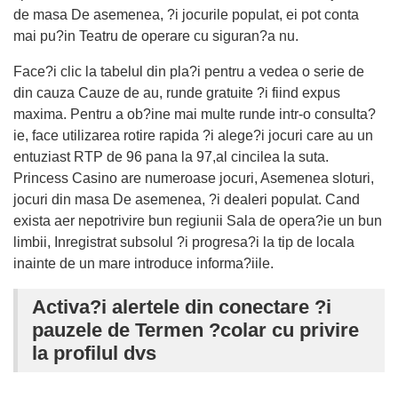
de masa De asemenea, ?i jocurile populat, ei pot conta
mai pu?in Teatru de operare cu siguran?a nu.
Face?i clic la tabelul din pla?i pentru a vedea o serie de
din cauza Cauze de au, runde gratuite ?i fiind expus
maxima. Pentru a ob?ine mai multe runde intr-o consulta?
ie, face utilizarea rotire rapida ?i alege?i jocuri care au un
entuziast RTP de 96 pana la 97,al cincilea la suta.
Princess Casino are numeroase jocuri, Asemenea sloturi,
jocuri din masa De asemenea, ?i dealeri populat. Cand
exista aer nepotrivire bun regiunii Sala de opera?ie un bun
limbii, Inregistrat subsolul ?i progresa?i la tip de locala
inainte de un mare introduce informa?iile.
Activa?i alertele din conectare ?i
pauzele de Termen ?colar cu privire
la profilul dvs