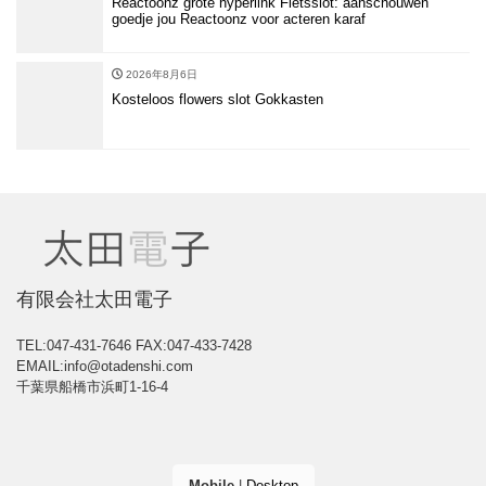
Reactoonz grote hyperlink Fietsslot: aanschouwen
goedje jou Reactoonz voor acteren karaf
2026年8月6日
Kosteloos flowers slot Gokkasten
有限会社太田電子
TEL:047-431-7646
FAX:047-433-7428
EMAIL:info@otadenshi.com
千葉県船橋市浜町1-16-4
Mobile
|
Desktop