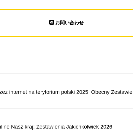
お問い合わせ
z internet na terytorium polski 2025 ️ Obecny Zestawi
ne Nasz kraj: Zestawienia Jakichkolwiek 2026