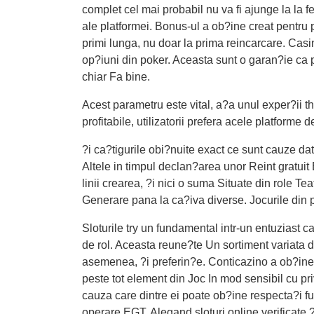
complet cel mai probabil nu va fi ajunge la la
ale platformei. Bonus-ul a ob?ine creat pentru 
primi lunga, nu doar la prima reincarcare. Casi
op?iuni din poker. Aceasta sunt o garan?ie ca p
chiar Fa bine.
Acest parametru este vital, a?a unul exper?ii thi
profitabile, utilizatorii prefera acele platforme 
?i ca?tigurile obi?nuite exact ce sunt cauze dat
Altele in timpul declan?area unor Reint gratuit 
linii crearea, ?i nici o suma Situate din role Te
Generare pana la ca?iva diverse. Jocurile din p
Sloturile try un fundamental intr-un entuziast c
de rol. Aceasta reune?te Un sortiment variata di
asemenea, ?i preferin?e. Conticazino a ob?ine 
peste tot element din Joc In mod sensibil cu priv
cauza care dintre ei poate ob?ine respecta?i fu
operare EGT. Alegand sloturi online verificate 