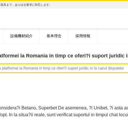
容器具まで、あらゆる要求に対応します。
設備機材紹介
基本理念
採用情報
tformei la Romania in timp ce oferi?i suport juridic i
 platformei la Romania in timp ce oferi?i suport juridic in la cazul disputelor
Considera?i Betano, Superbet De asemenea, ?i Unibet, ?i asta a
4/opt. In la situa?ii reale, sunt verificat suportul in timpul chat 