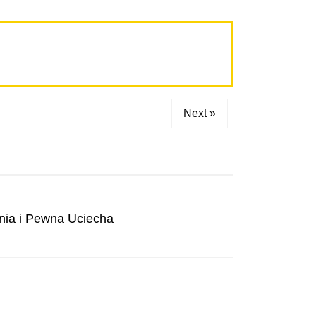
Next »
enia i Pewna Uciecha