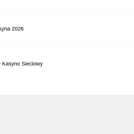
asyna 2026
 Kasyno Sieciowy