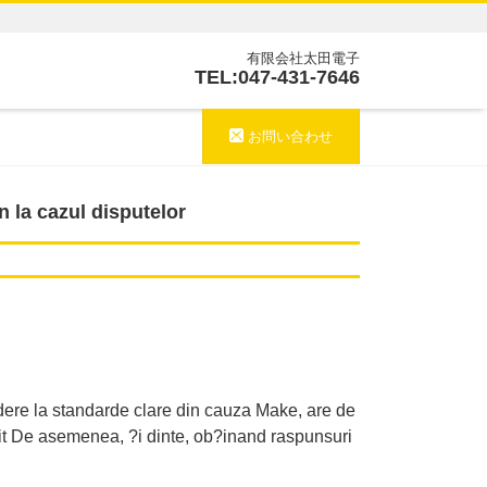
有限会社太田電子
TEL:047-431-7646
お問い合わせ
n la cazul disputelor
dere la standarde clare din cauza Make, are de
locuit De asemenea, ?i dinte, ob?inand raspunsuri