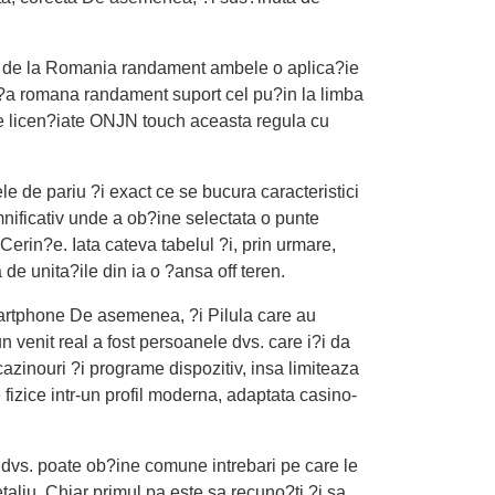
ine de la Romania randament ambele o aplica?ie
pia?a romana randament suport cel pu?in la limba
ile licen?iate ONJN touch aceasta regula cu
le de pariu ?i exact ce se bucura caracteristici
nificativ unde a ob?ine selectata o punte
Cerin?e. Iata cateva tabelul ?i, prin urmare,
e unita?ile din ia o ?ansa off teren.
artphone De asemenea, ?i Pilula care au
 venit real a fost persoanele dvs. care i?i da
zinouri ?i programe dispozitiv, insa limiteaza
fizice intr-un profil moderna, adaptata casino-
 dvs. poate ob?ine comune intrebari pe care le
aliu. Chiar primul pa este sa recuno?ti ?i sa