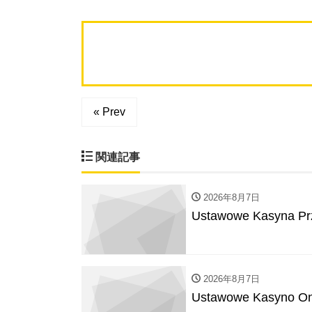
« Prev
関連記事
2026年8月7日
Ustawowe Kasyna Prze
2026年8月7日
Ustawowe Kasyno Onli