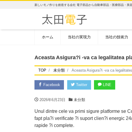
新しいモノ作りを創造する会社 電子部品から自動車部品・医療部品・美
ホーム
当社の実現力
当社の技術力
Aceasta Asigura?i -va ca legalitatea pla
TOP
未分類
Aceasta Asigura?i -va ca legalitatea
Facebook
Twitter
LINE
2026年6月23日
未分類
Unul dintre cele va primi sigure platforme se 
fapt pla?i verificate ?i suport clien?i energic 2
rapide ?i complete.