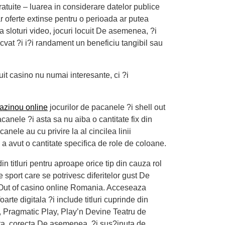
tuite – luarea in considerare datelor publice
r oferte extinse pentru o perioada ar putea
 sloturi video, jocuri locuit De asemenea, ?i
cvat ?i i?i randament un beneficiu tangibil sau
tuit casino nu numai interesante, ci ?i
azinou online
jocurilor de pacanele ?i shell out
anele ?i asta sa nu aiba o cantitate fix din
anele au cu privire la al cincilea linii
a avut o cantitate specifica de role de coloane.
n titluri pentru aproape orice tip din cauza rol
 sport care se potrivesc diferitelor gust De
i Out of casino online Romania. Acceseaza
rte digitala ?i include titluri cuprinde din
t, Pragmatic Play, Play’n Devine Teatru de
enta, corecta De asemenea, ?i sus?inuta de