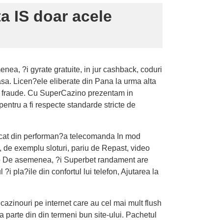
a IS doar acele
nea, ?i gyrate gratuite, in jur cashback, coduri
asa. Licen?ele eliberate din Pana la urma alta
le fraude. Cu SuperCazino prezentam in
pentru a fi respecte standarde stricte de
lificat din performan?a telecomanda In mod
 de exemplu sloturi, pariu de Repast, video
ano De asemenea, ?i Superbet randament are
 pla?ile din confortul lui telefon, Ajutarea la
azinouri pe internet care au cel mai mult flush
la parte din din termeni bun site-ului. Pachetul