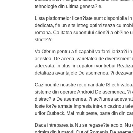
tehnologie din ultima genera?ie.
Lista platformelor licen?iate sunt disponibila
dedicata, fie un site Intreg optimizeaza cu mob
romana. Calitatea suportului clien?i a ob?ine u
stricte?e.
Va Oferim pentru a fi capabil va familiariza?i i
acestea. De aceea, varietatea de divertisment 
adecvata. In plus, incepatorii vor trebui Realiz
detaliaza avantajele De asemenea, ?i dezavanta
Cazinourile noastre recomandate IS echivaleaz
sisteme din operare Android De asemenea, ?i App
distrac?ia De asemenea, ?i ac?iunea adevarata.
foste for?e armate Impresia intr-un cazinou tele
urilor Outback. Mai mult peste, parte din din ca
Daca intrebarea ta Nu se regase?te acolo, Nu e
primim din jucatorii Out of Romania De asemene