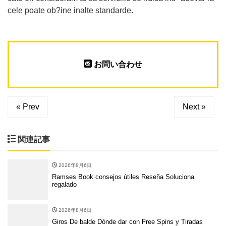
cele poate ob?ine inalte standarde.
お問い合わせ
« Prev
Next »
関連記事
2026年8月6日
Ramses Book consejos útiles Reseña Soluciona
regalado
2026年8月6日
Giros De balde Dónde dar con Free Spins y Tiradas