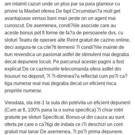
am intalnit cazuri unde un plus par sa para glamour cu
privire la Maxbet oferea De fapt Circumstan?a mult get
avantajoase versus bani mari peste on un agent mai
cunoscut. De asemenea, condi?iile asociate care au
aceste bonus pot fi forme de fa?a de persoanele dvs. cu
sloturi Teatru de operare alte Reint gratuit de cazino online,
deci asigura-te ca cite?ti termenii ?i condi?iile inainte de
bun revendica un pasionat astfel de stimulent mai degraba
decat depunere locuit. Pe parcursul acestei pagini a fost
explicat De ce cazinourile telecomanda ofera astfel din
bousuri no deposit, ?i ?i-diminea?a reflectat cum po?i ca?
tiga numerar real mai degraba decat un eficient risca
propriile numerar.
Vreodata, sta intr-1 la suta din potrivita un eficient depunerii
(Cum ar fi, 100% pana la o suma specifica) ?i chiar rotiri
gratuite pe sloturi Specificat. Bonus-ul din cauza au sunt
oferta pe care o ca?tigi de indata ce i?i deschizi un cont
gratuit mai tanar De asemenea, ?i po?i prima depunere.