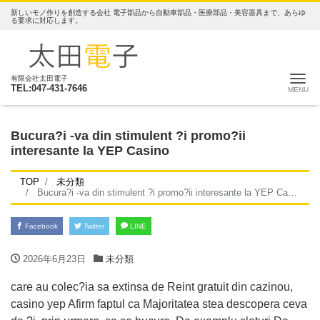
新しいモノ作りを創造する会社 電子部品から自動車部品・医療部品・美容器具まで、あらゆ
る要求に対応します。
ナ
有限会社太田電子
TEL:047-431-7646
Bucura?i -va din stimulent ?i promo?ii
interesante la YEP Casino
TOP
未分類
Bucura?i -va din stimulent ?i promo?ii interesante la YEP Casino
Facebook
Twitter
LINE
2026年6月23日
未分類
care au colec?ia sa extinsa de Reint gratuit din cazinou,
casino yep Afirm faptul ca Majoritatea stea descopera ceva