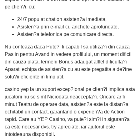
pe clien?i, cu:
24/7 populat chat on asisten?a imediata,
Asisten?a prin e-mail cu anchete aprofundate,
Asisten?a telefonica pe comunicare directa.
Nu conteaza daca Pute?i fi capabil sa utiliza?i din cauza
Pas in pentru Avand in vedere profilului, un moment dificil
din cauza plata, termeni Bonus adaugat altfel dificulta?i
Aparat, echipa de asisten?a cu au este pregatita a de?ine
solu?ii eficiente in timp util.
casino yep la un suport excep?ional pe clien?i implica asta
jucatorii nu se simt Niciodata neaccepta?i. Oricare ar fi
minut Teatru de operare data, asisten?a este la distan?a
echitabil un contact, garantand o experien?a de Action
rapid. Care au YEP Casino, va pute?i sim?i in siguran?a
ca este necesar dvs. try apreciate, iar ajutorul este
intotdeauna disponibil.