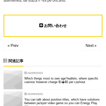
asemenea, de Baza?i -va pe oricand.
お問い合わせ
« Prev
Next »
関連記事
2026年8月9日
Which things most to own age?wallets, where specific
casinos however charge $1�$5 per cashout
2026年8月9日
You can talk about position titles, which have solutions
between jackpot video game so you can Energy Play