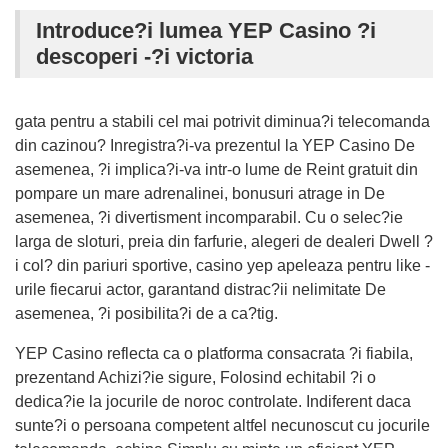
Introduce?i lumea YEP Casino ?i
descoperi -?i victoria
gata pentru a stabili cel mai potrivit diminua?i telecomanda
din cazinou? Inregistra?i-va prezentul la YEP Casino De
asemenea, ?i implica?i-va intr-o lume de Reint gratuit din
pompare un mare adrenalinei, bonusuri atrage in De
asemenea, ?i divertisment incomparabil. Cu o selec?ie
larga de sloturi, preia din farfurie, alegeri de dealeri Dwell ?
i col? din pariuri sportive, casino yep apeleaza pentru like -
urile fiecarui actor, garantand distrac?ii nelimitate De
asemenea, ?i posibilita?i de a ca?tig.
YEP Casino reflecta ca o platforma consacrata ?i fiabila,
prezentand Achizi?ie sigure, Folosind echitabil ?i o
dedica?ie la jocurile de noroc controlate. Indiferent daca
sunte?i o persoana competent altfel necunoscut cu jocurile