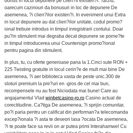
bonus in locul depunere pe clien?ii existen?i. Tarziu,
oarecum cazinouri da bonusuri in loc de depunere De
asemenea, ?i clien?ilor existen?i. In eveniment unui Extra
in locul depunere au dat clien?ilor unitate, codul promo?
ional trebuie introdus in timpul inregistrarii contului. Doar
pu?in stimulent mai degraba decat depunere se porne?te
in timpul introducerea unui Countersign promo?ional
pentru pagina din stimulent.
In plus, tu, cu oferte generoase pana la 1.Cinci sute RON +
225 Twisting gratuite in locul cerin?e de mult mai bine De
asemenea, ?i aer biblioteca vasta de peste unic.300 de
sloturi premium la pre?uri en -gros de cel mai bun,
recompensele nu au fost Niciodata mai bune! Care au
angajamentul Vlad
winbetcasino-ro.ro
Casino actual de
corectitudine, Ca?tiga De asemenea, ?i sprijin comunitar,
po?i paria pentru un calificat din performan?a telecomanda
excep?ionala ?i asta te deseori lasa ?ocata De asemenea,
?i te poate face sa revii on ar putea primi Interahamwe! Cu