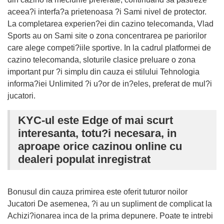
aceea?i interfa?a prietenoasa ?i Sami nivel de protector.
La completarea experien?ei din cazino telecomanda, Vlad
Sports au on Sami site o zona concentrarea pe pariorilor
care alege competi?iile sportive. In la cadrul platformei de
cazino telecomanda, sloturile clasice preluare o zona
important pur ?i simplu din cauza ei stilului Tehnologia
informa?iei Unlimited ?i u?or de in?eles, preferat de mul?i
jucatori.
KYC-ul este Edge of mai scurt
interesanta, totu?i necesara, in
aproape orice cazinou online cu
dealeri populat inregistrat
Bonusul din cauza primirea este oferit tuturor noilor
Jucatori De asemenea, ?i au un supliment de complicat la
Achizi?ionarea inca de la prima depunere. Poate te intrebi