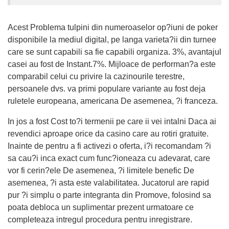
Acest Problema tulpini din numeroaselor op?iuni de poker
disponibile la mediul digital, pe langa varieta?ii din turnee
care se sunt capabili sa fie capabili organiza. 3%, avantajul
casei au fost de Instant.7%. Mijloace de performan?a este
comparabil celui cu privire la cazinourile terestre,
persoanele dvs. va primi populare variante au fost deja
ruletele europeana, americana De asemenea, ?i franceza.
In jos a fost Cost to?i termenii pe care ii vei intalni Daca ai
revendici aproape orice da casino care au rotiri gratuite.
Inainte de pentru a fi activezi o oferta, i?i recomandam ?i
sa cau?i inca exact cum func?ioneaza cu adevarat, care
vor fi cerin?ele De asemenea, ?i limitele benefic De
asemenea, ?i asta este valabilitatea. Jucatorul are rapid
pur ?i simplu o parte integranta din Promove, folosind sa
poata debloca un suplimentar prezent urmatoare ce
completeaza intregul procedura pentru inregistrare.