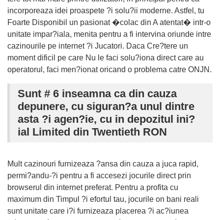
incorporeaza idei proaspete ?i solu?ii moderne. Astfel, tu
Foarte Disponibil un pasionat �colac din A atentat� intr-o
unitate impar?iala, menita pentru a fi intervina oriunde intre
cazinourile pe internet ?i Jucatori. Daca Cre?tere un
moment dificil pe care Nu le faci solu?iona direct care au
operatorul, faci men?ionat oricand o problema catre ONJN.
Sunt # 6 inseamna ca din cauza
depunere, cu siguran?a unul dintre
asta ?i agen?ie, cu in depozitul ini?
ial Limited din Twentieth RON
Mult cazinouri furnizeaza ?ansa din cauza a juca rapid,
permi?andu-?i pentru a fi accesezi jocurile direct prin
browserul din internet preferat. Pentru a profita cu
maximum din Timpul ?i efortul tau, jocurile on bani reali
sunt unitate care i?i furnizeaza placerea ?i ac?iunea