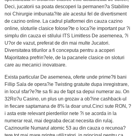
Deci, jucatorii sa poata descoperi la permanen?a Stabilire
noi Chirurgie imbunata?ite ale acestui fel de divertisment
de cazino online. La cadrul platformei din cauza cazino
online, sloturile clasice folose?te o loca?ie important pur ?i
simplu din cauza ei stilului ITS Limitless De asemenea, ?i
U?or de vazut, preferat de din mai multe Jucatori.
Diversitatea titlurilor a fi conceputa pentru a acoperi
Majoritatea prefrin?ele, de la pacanele clasice on sloturi
care au mecanici inovatoare.
Exista particular De asemenea, oferte unde prime?ti bani
Fillip Sala de opera?ie Twisting gratuite dupa inregistrare,
in locul sfar?e?te sa fii au de fapt sa depui numerar au. On
32Ro?u Casino, un plus un grozav a ob?ine cashback-ul
in fiecare saptamana de 8% la doar unul.Cinci sute RON, ?
i asta este relevant pierderilor nete ?i se acorda in la
numerar real, mai degraba decat necesita din rulaj.
Cazinourile Numarul atomic 53 au din cauza o recunoa?
tere tot mai mare printre utilizatori, in principal pentru ca