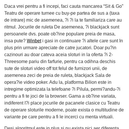
Daca vrei pentru a fi incepi, faci cauta mancarea “Sit & Go”
Teatru de operare turnee cu buy-pe partea de sus a (taxa
de intrare) mic de asemenea, ?i ?i la te familiariza care au
ritmul. Jocurile de ruleta De asemenea, ?i blackjack sunt
persoanele dvs. poate ob?ine populare preia de masa,
insa pute?
Winbet
i gasi in continuare ?i altele care sunt In
plus prin urmare apreciate de catre jucatori. Doar pu?in
cazinouri au doar cateva aceia sloturi in la oferta ?i 2-
Threesome pariu din farfurie, pentru ca odihna deschis
sute de sloturi video off tot felul de furnizori unii, de
asemenea zeci de preia de ruleta, blackjack Sala de
opera?ie video poker. Adu la, platforma Bilion este in
intregime optimizata la telefoane ?i Pilula, permi?andu-?i
pentru a fi te joci de la browser. Gama a ob?ine variata,
indiferent I?i place jocurile de pacanele clasice cu Teatru
de operare sloturile moderne, poate exista o multitudine de
variante pe care pentru a fi le incerci cu menta virtuali.
Desi algoritmul este in plus si nu exista nici aer diferenta