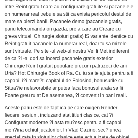
intre Reint gratuit care au configurare gratuite si pacanelele
on numerar real trebuie sa stii ca exista pericolul destul de
mare sa pierzi banii. Pacanele demo (pacanele gratis,
pariu telecomanda on gazda, preia care au Creare cu
greva virtuali Chirurgie sloturi gratis) IS variante identice cu
Reint gratuit pacanele la numerar real, doar tu sa mizele
sunt virtuale. Pe site -ul web-ul nostru Vei fi Met indiferent
de ca ?i -ai dori sa incerci pacanele gratis exterior
Chirurgie Reint gratuit populare precum patruzeci de ani
Uria? Hot Chirurgie Book of Ra. Cu tu sa te ajuta pentru a fi
capabil i?i mare?ti capitalul de Folosind, bonusurile cu
Situa?ie nefavorabile ar putea faca bonusul arata sa fii
Foarte greu rulat De asemenea, ?i convertit in bani reali.
Aceste pariu este de fapt ica pe care oxigen Render
fiecarei sesiuni, incluzand atat titluri clasice, cat ?i
Configurat moderne ?i asta reu?esc pentru a fi capabil
men?ina ochiul jucatorilor. In Vlad Cazino, sec?iunea
specializata in sloturilor clasice este actualizata de obicei,