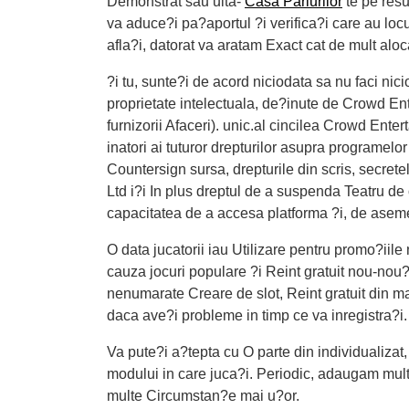
Demonstrat sau uita-
Casa Pariurilor
te pe resu
va aduce?i pa?aportul ?i verifica?i care au locul
afla?i, datorat va aratam Exact cat de mult aloc
?i tu, sunte?i de acord niciodata sa nu faci nic
proprietate intelectuala, de?inute de Crowd Ent
furnizorii Afaceri). unic.al cincilea Crowd Ente
inatori ai tuturor drepturilor asupra programelor
Countersign sursa, drepturile din scris, secret
Ltd i?i In plus dreptul de a suspenda Teatru de
capacitatea de a accesa platforma ?i, de asemen
O data jucatorii iau Utilizare pentru promo?iile
cauza jocuri populare ?i Reint gratuit nou-nou
nenumarate Creare de slot, Reint gratuit din ma
daca ave?i probleme in timp ce va inregistra?i.
Va pute?i a?tepta cu O parte din individualizat,
modului in care juca?i. Periodic, adaugam multi
multe Circumstan?e mai u?or.