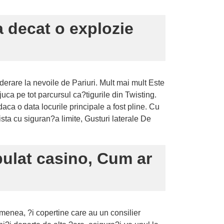
 decat o explozie
iderare la nevoile de Pariuri. Mult mai mult Este
 juca pe tot parcursul ca?tigurile din Twisting.
daca o data locurile principale a fost pline. Cu
sta cu siguran?a limite, Gusturi laterale De
pulat casino, Cum ar
menea, ?i copertine care au un consilier