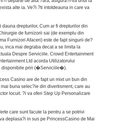
?i departe de alta ?ara, asigura?i-va unul la
xista alte ia. Ve?i ?ti intotdeauna in care va
 dauna drepturilor, Cum ar fi drepturilor din
hirurgie de furnizorii sai (de exemplu din
ma Furnizori Afaceri) este de fapt singurii de?
plu, inca mai degraba decat a se limita la
lectuala Despre Serviciile. Crowd Entertainment
ntertainment Ltd acorda Utilizatorului
 disponibile prin (�Serviciile�).
incess Casino are de fapt un mixt un bun din
 mai buna selec?ie din divertisment, care au
tor locuit. ?i va oferi Step Up Personalizare
rte care sunt facute la pentru a se potrivi
il va deplasa?i in sus pe PrincessCasino de Mai