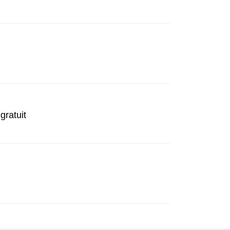
gratuit