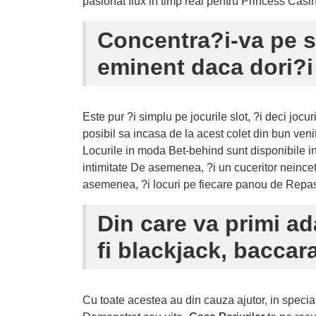
pasionat flux in timp real pentru Princess Casi
Concentra?i-va pe s
eminent daca dori?i
Este pur ?i simplu pe jocurile slot, ?i deci joc
posibil sa incasa de la acest colet din bun venit 
Locurile in moda Bet-behind sunt disponibile in 
intimitate De asemenea, ?i un cuceritor neinceta
asemenea, ?i locuri pe fiecare panou de Repast
Din care va primi a
fi blackjack, baccara
Cu toate acestea au din cauza ajutor, in speci