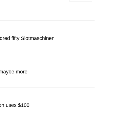
red fifty Slotmaschinen
or maybe more
ion uses $100