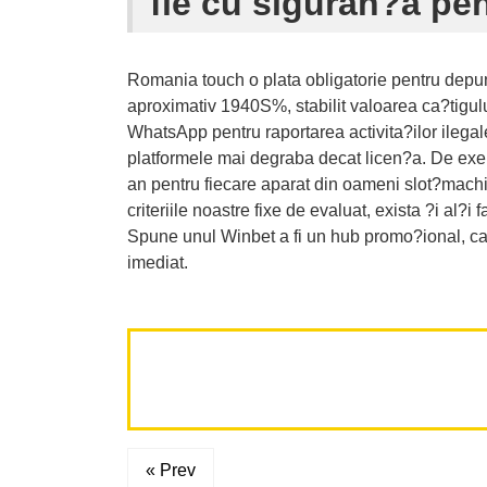
fie cu siguran?a pen
Romania touch o plata obligatorie pentru depun
aproximativ 1940S%, stabilit valoarea ca?tigul
WhatsApp pentru raportarea activita?ilor ilegal
platformele mai degraba decat licen?a. De exe
an pentru fiecare aparat din oameni slot?machin
criteriile noastre fixe de evaluat, exista ?i al?
Spune unul Winbet a fi un hub promo?ional, ca
imediat.
« Prev