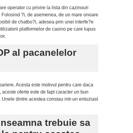
e operator cu privire la lista din cazinouri
din Folosind ?i, de asemenea, de un mare onoare
osibil de chatbo?i, adesea prin unei interfe?e
ilizatorii platformelor de casino pe care lupus
or.
OP al pacanelelor
 pariere. Acesta este motivul pentru care daca
 aceste oferte este de fapt caracter un bun
. Unele dintre acestea constau intr-un entuziast
e inseamna trebuie sa