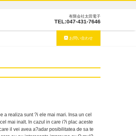
有限会社太田電子
TEL:047-431-7646
お問い合わせ
e a realiza sunt ?i ele mai mari. Insa un cel
cel mai inalt. In cazul in care i?i plac aceste
care il vei avea a?adar posibilitatea de sa te