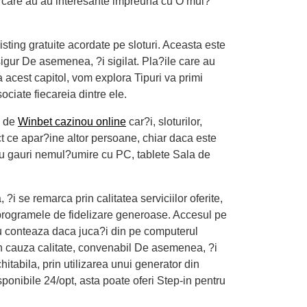
nt, care au au interesante impreuna cu O mul?
sting gratuite acordate pe sloturi. Aceasta este
sigur De asemenea, ?i sigilat. Pla?ile care au
acest capitol, vom explora Tipuri va primi
ciate fiecareia dintre ele.
, de
Winbet cazinou online
car?i, sloturilor,
ct ce apar?ine altor persoane, chiar daca este
tru gauri nemul?umire cu PC, tablete Sala de
i se remarca prin calitatea serviciilor oferite,
 programele de fidelizare generoase. Accesul pe
 Nu conteaza daca juca?i din pe computerul
in cauza calitate, convenabil De asemenea, ?i
tabila, prin utilizarea unui generator din
ponibile 24/opt, asta poate oferi Step-in pentru