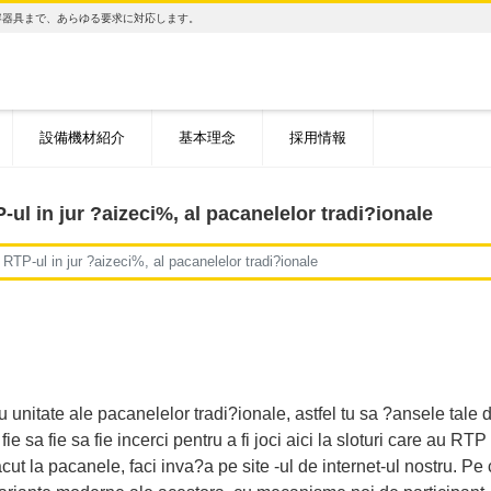
容器具まで、あらゆる要求に対応します。
設備機材紹介
基本理念
採用情報
ul in jur ?aizeci%, al pacanelelor tradi?ionale
RTP-ul in jur ?aizeci%, al pacanelelor tradi?ionale
unitate ale pacanelelor tradi?ionale, astfel tu sa ?ansele tale d
e sa fie sa fie incerci pentru a fi joci aici la sloturi care au RTP 
ut la pacanele, faci inva?a pe site -ul de internet-ul nostru. Pe 