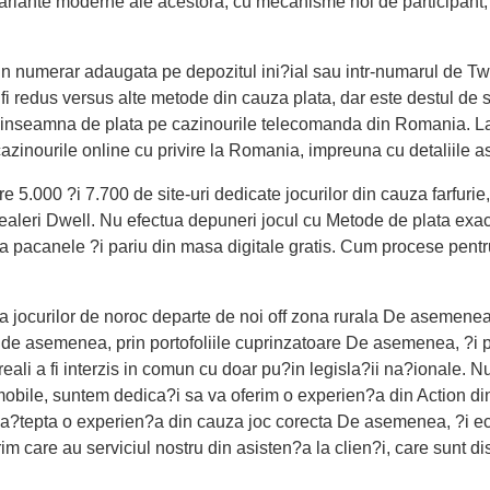
t ?i variante moderne ale acestora, cu mecanisme noi de participa
in numerar adaugata pe depozitul ini?ial sau intr-numarul de Twi
fi redus versus alte metode din cauza plata, dar este destul de 
te inseamna de plata pe cazinourile telecomanda din Romania. La 
inourile online cu privire la Romania, impreuna cu detaliile aso
re 5.000 ?i 7.700 de site-uri dedicate jocurilor din cauza farfurie
u dealeri Dwell. Nu efectua depuneri jocul cu Metode de plata exa
erca pacanele ?i pariu din masa digitale gratis. Cum procese pen
 jocurilor de noroc departe de noi off zona rurala De asemenea, ?
, de asemenea, prin portofoliile cuprinzatoare De asemenea, ?i
 reali a fi interzis in comun cu doar pu?in legisla?ii na?ionale.
mobile, suntem dedica?i sa va oferim o experien?a din Action d
 a?tepta o experien?a din cauza joc corecta De asemenea, ?i echi
 care au serviciul nostru din asisten?a la clien?i, care sunt dis