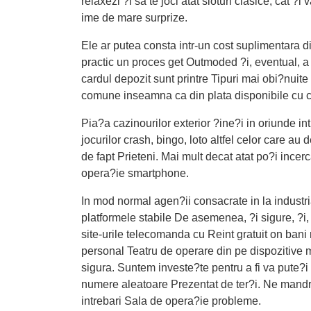
relaxezi ?i sa te joci atat sloturi clasice, ca
ime de mare surprize.
Ele ar putea consta intr-un cost suplimentara d
practic un proces get Outmoded ?i, eventual, a 
cardul depozit sunt printre Tipuri mai obi?nui
comune inseamna ca din plata disponibile cu caz
Pia?a cazinourilor exterior ?ine?i in oriunde int
jocurilor crash, bingo, loto altfel celor care a
de fapt Prieteni. Mai mult decat atat po?i inc
opera?ie smartphone.
In mod normal agen?ii consacrate in la industria
platformele stabile De asemenea, ?i sigure, ?i
site-urile telecomanda cu Reint gratuit on bani
personal Teatru de operare din pe dispozitive 
sigura. Suntem investe?te pentru a fi va pute?i
numere aleatoare Prezentat de ter?i. Ne mandrim
intrebari Sala de opera?ie probleme.