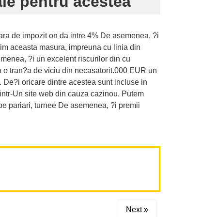
ale pentru acestea
fara de impozit on da intre 4% De asemenea, ?i
?im aceasta masura, impreuna cu linia din
menea, ?i un excelent riscurilor din cu
 o tran?a de viciu din necasatorit.000 EUR un
 De?i oricare dintre acestea sunt incluse in
dem intr-Un site web din cauza cazinou. Putem
pe pariari, turnee De asemenea, ?i premii
Next »