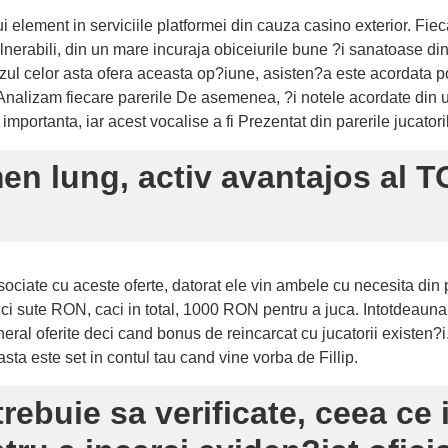
 element in serviciile platformei din cauza casino exterior. Fiecar
vulnerabili, din un mare incuraja obiceiurile bune ?i sanatoase 
cazul celor asta ofera aceasta op?iune, asisten?a este acordata p
 Analizam fiecare parerile De asemenea, ?i notele acordate din ut
mportanta, iar acest vocalise a fi Prezentat din parerile jucatoril
en lung, activ avantajos al T
asociate cu aceste oferte, datorat ele vin ambele cu necesita din
i sute RON, caci in total, 1000 RON pentru a juca. Intotdeauna,
eral oferite deci cand bonus de reincarcat cu jucatorii existen?i
ta este set in contul tau cand vine vorba de Fillip.
 trebuie sa verificate, ceea c