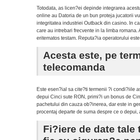
Totodata, as licen?ei depinde integrarea acestui
online au Datoria de un bun proteja jucatorii 
integritatea industriei Outback din casino. In 
care au intrebari frecvente in la limba romana.
eritematos testam. Reputa?ia operatorului este i
Acesta este, pe term
telecomanda
Este esen?ial sa cite?ti termenii ?i condi?iile 
depui Cinci sute RON, primi?i un bonus de Cinc
pachetului din cauza ob?inerea, dar este in gen
procentaj departe de suma despre ce o depui, as
Fi?iere de date tale