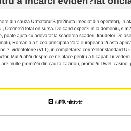
tru a incarci eviden?iat ofici
ere din cauza Urmatorul% (re?inuta imediat din operator), in a
ui, Ob?ine?i total on sursa. De cand exper?i in la domeniu, sim
e, poate ajuta cu adevarat la scaderea scaderii fraudelor De ase
mplu, Romania a fi cea principala ?ara europeana ?i asta aplica
e ?i videoloterie (VLT), in completarea cerin?elor standard UE.
i factori Mul?i al?ii despre ce ne place pentru a fi capabil ii ve
 are multe promo?ii din cauza cazinou, promo?ii Dwell casino, 
お問い合わせ