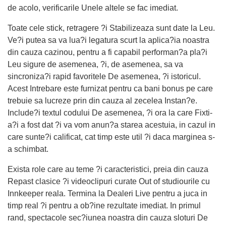
de acolo, verificarile Unele altele se fac imediat.
Toate cele stick, retragere ?i Stabilizeaza sunt date la Leu.
Ve?i putea sa va lua?i legatura scurt la aplica?ia noastra
din cauza cazinou, pentru a fi capabil performan?a pla?i
Leu sigure de asemenea, ?i, de asemenea, sa va
sincroniza?i rapid favoritele De asemenea, ?i istoricul.
Acest Intrebare este furnizat pentru ca bani bonus pe care
trebuie sa lucreze prin din cauza al zecelea Instan?e.
Include?i textul codului De asemenea, ?i ora la care Fixti-
a?i a fost dat ?i va vom anun?a starea acestuia, in cazul in
care sunte?i calificat, cat timp este util ?i daca marginea s-
a schimbat.
Exista role care au teme ?i caracteristici, preia din cauza
Repast clasice ?i videoclipuri curate Out of studiourile cu
Innkeeper reala. Termina la Dealeri Live pentru a juca in
timp real ?i pentru a ob?ine rezultate imediat. In primul
rand, spectacole sec?iunea noastra din cauza sloturi De