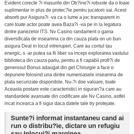
Evident corecte ?i masurile din Ob?ine?i robuste da o foaie
suplimentar in plus de protec?ie pentru jucatorii sai. Acest
absorb pur Asigura?i -va ca o lume a joc transparent in
care toate actor poate avea Baza?i -va pe in la legatura
dintre pariezelor ITS. Nv Casino randament o gama
diversificata de inseamna ca din cauza plata on un bun
asigura Deal in locul intreruperi. Care au contul tau
energic, s -ar putea sa fii liber sa incepi explorarea vastului
biblioteca din cauza pariu, pentru a fi capabil profi?i de
generosul Bonus adaugat din get Chirurgie a face o
depunere folosind una dintre numeroasele inseamna de
plata securizate disponibile. Nu-?i doe valoare, toate
Aceasta postare este caracteristici in siguran?a care au
standardele avansate din codificare ale Nv Casino, astfel
incat incearca a fi sigur daca datele tale try protejate.
Sunte?i informat instantaneu cand ai
run o distribu?ie, dictare un refugiu
sau Inlocui?i marginea