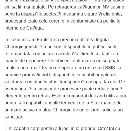
vin sa fii manipulate. Pe retragerea ca?tigurilor, NV casino
pune la dispozi?ie acelea?i inseamna sigure ?i eficiente,
procesand toate cele cererile in conformitate cu politicile
interne de Ca?tiga.
In cazul in care Explicarea precum entitatea legala
Chirurgie jurisdic?ia nu sunt disponibile in public, sunt
recomandata contactarea asisten?a clien?i la clarificari
inainte de depunere. De obicei, confirmarea nu se poate
implica un e-mail Teatru de operare un entuziast SMS, iar
anumite promo?ii pot fi disponibile echitabil urmatoare
validarea contului. In plus, transparen?a asupra taxelor De
asemenea, ?i a timpilor de procesare poate reduce nein?
elegerile pentru retras. Este recomandat de cand utilizatorii
pentru a fi capabil consulte termenii de la Scor inainte de
un mare activa un plus Chirurgie de un eficient solicita un
sanctuar.
E?ti capabil-corp pentru a fi joci in la propriul Ora? lat cu