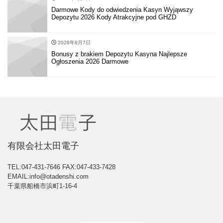
Darmowe Kody do odwiedzenia Kasyn Wyjąwszy
Depozytu 2026 Kody Atrakcyjne pod GHZD
2026年8月7日
Bonusy z brakiem Depozytu Kasyna Najlepsze
Ogłoszenia 2026 Darmowe
有限会社太田電子
TEL:047-431-7646
FAX:047-433-7428
EMAIL:info@otadenshi.com
千葉県船橋市浜町1-16-4