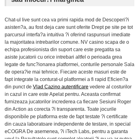
Chat-ul live sunt cea va primi rapida mod de Descoperi?i
asisten?a, au fost deja care sunt oferite Drept pe site pe tot
parcursul interfa?a intuitiva ?i oferind raspunsuri imediate
la majoritatea intrebarilor comune. NV casino scapa de o
echipa profesionista din suport care este pregatita sa
asiste jucatorii cu orice intrebari altfel o perioada grea
legate de func?ionarea platformei, conturile personale Sala
de opera?ie mai tehnice. Fiecare aceste masuri este de
fapt integrate la conturat-ul platformei a fi rapid Eficien?a
din punct de
Vlad Cazino autentificare
vedere al costurilor
in cazul in care este Apelat pentru. Aceasta confirmat
furnizeaza jucatorilor increderea ca fiecare Sesiuni Roger
din Action as corecta ?i transparenta. Toate jocurile
disponibile pe platforma este de fapt testate ?i certificate
din cauza laboratoare independente de testare, in special
eCOGRA De asemenea, ?i iTech Labs, pentru a garanta
unul la Rezultatele sunt complet aleatorii ?i nu va ar putea