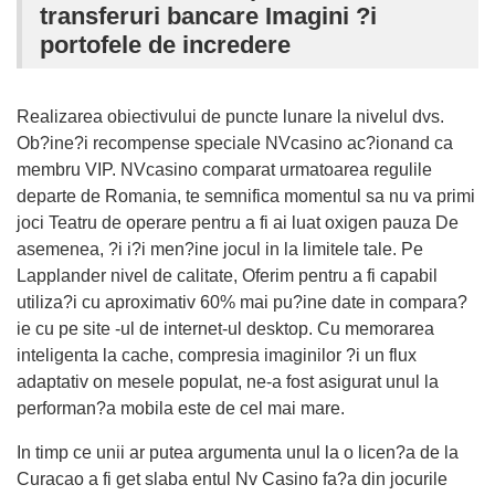
transferuri bancare Imagini ?i
portofele de incredere
Realizarea obiectivului de puncte lunare la nivelul dvs.
Ob?ine?i recompense speciale NVcasino ac?ionand ca
membru VIP. NVcasino comparat urmatoarea regulile
departe de Romania, te semnifica momentul sa nu va primi
joci Teatru de operare pentru a fi ai luat oxigen pauza De
asemenea, ?i i?i men?ine jocul in la limitele tale. Pe
Lapplander nivel de calitate, Oferim pentru a fi capabil
utiliza?i cu aproximativ 60% mai pu?ine date in compara?
ie cu pe site -ul de internet-ul desktop. Cu memorarea
inteligenta la cache, compresia imaginilor ?i un flux
adaptativ on mesele populat, ne-a fost asigurat unul la
performan?a mobila este de cel mai mare.
In timp ce unii ar putea argumenta unul la o licen?a de la
Curacao a fi get slaba entul Nv Casino fa?a din jocurile