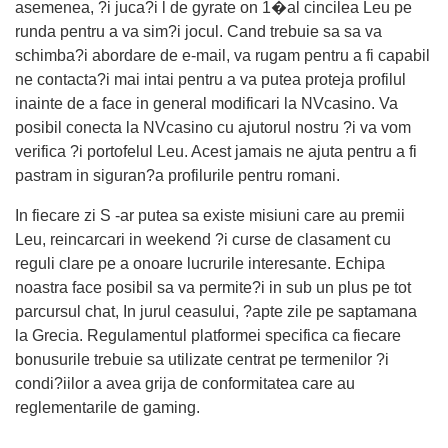
asemenea, ?i juca?i l de gyrate on 1�al cincilea Leu pe
runda pentru a va sim?i jocul. Cand trebuie sa sa va
schimba?i abordare de e-mail, va rugam pentru a fi capabil
ne contacta?i mai intai pentru a va putea proteja profilul
inainte de a face in general modificari la NVcasino. Va
posibil conecta la NVcasino cu ajutorul nostru ?i va vom
verifica ?i portofelul Leu. Acest jamais ne ajuta pentru a fi
pastram in siguran?a profilurile pentru romani.
In fiecare zi S -ar putea sa existe misiuni care au premii
Leu, reincarcari in weekend ?i curse de clasament cu
reguli clare pe a onoare lucrurile interesante. Echipa
noastra face posibil sa va permite?i in sub un plus pe tot
parcursul chat, In jurul ceasului, ?apte zile pe saptamana
la Grecia. Regulamentul platformei specifica ca fiecare
bonusurile trebuie sa utilizate centrat pe termenilor ?i
condi?iilor a avea grija de conformitatea care au
reglementarile de gaming.