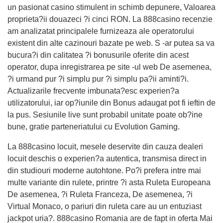
un pasionat casino stimulent in schimb depunere, Valoarea
proprieta?ii douazeci ?i cinci RON. La 888casino recenzie
am analizatat principalele furnizeaza ale operatorului
existent din alte cazinouri bazate pe web. S -ar putea sa va
bucura?i din calitatea ?i bonusurile oferite din acest
operator, dupa inregistrarea pe site -ul web De asemenea,
?i urmand pur ?i simplu pur ?i simplu pa?ii aminti?i.
Actualizarile frecvente imbunata?esc experien?a
utilizatorului, iar op?iunile din Bonus adaugat pot fi ieftin de
la pus. Sesiunile live sunt probabil unitate poate ob?ine
bune, gratie parteneriatului cu Evolution Gaming.
La 888casino locuit, mesele deservite din cauza dealeri
locuit deschis o experien?a autentica, transmisa direct in
din studiouri moderne autohtone. Po?i prefera intre mai
multe variante din rulete, printre ?i asta Ruleta Europeana
De asemenea, ?i Ruleta Franceza, De asemenea, ?i
Virtual Monaco, o pariuri din ruleta care au un entuziast
jackpot uria?. 888casino Romania are de fapt in oferta Mai