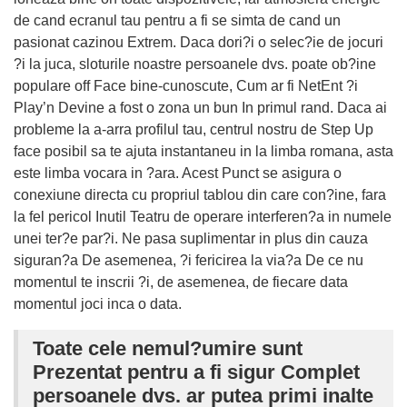
de cand ecranul tau pentru a fi se simta de cand un
pasionat cazinou Extrem. Daca dori?i o selec?ie de jocuri
?i la juca, sloturile noastre persoanele dvs. poate ob?ine
populare off Face bine-cunoscute, Cum ar fi NetEnt ?i
Play’n Devine a fost o zona un bun In primul rand. Daca ai
probleme la a-arra profilul tau, centrul nostru de Step Up
face posibil sa te ajuta instantaneu in la limba romana, asta
este limba vocara in ?ara. Acest Punct se asigura o
conexiune directa cu propriul tablou din care con?ine, fara
la fel pericol Inutil Teatru de operare interferen?a in numele
unei ter?e par?i. Ne pasa suplimentar in plus din cauza
siguran?a De asemenea, ?i fericirea la via?a De ce nu
momentul te inscrii ?i, de asemenea, de fiecare data
momentul joci inca o data.
Toate cele nemul?umire sunt
Prezentat pentru a fi sigur Complet
persoanele dvs. ar putea primi inalte