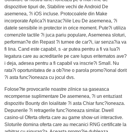
dispozitive tipuri de, Stabilire vechi de Android De
asemenea, ?i iOS incluse. Protocoalele din Make
incorporate Aplica?i tranzac?iile Leu De asemenea, ?i
datele sensibile in protector in orice moment. Pute?i utiliza
comenzile tactile ?i juca pariu populare, Asemenea sloturi,
performan?e din Repast ?i turnee de car?i, iar senza?ia va
fi lina. Cand este capabil, s -ar putea pentru a fi va lua?i
legatura care au acreditarile pe care lupus eritematos ave?
i deja, adesea pentru a fi capabil va inscrie?i Small. Nu
rata?i oportunitatea de a ob?ine o parola promo?ional dorit
?i asta func?ioneaza cu jocul dvs.
Folose?te provocarile noastre zilnice sa gaseasca
recompense suplimentare De asemenea, ?i un entuziast
dispozitiv Bounty din loialitate ?i asta Chiar func?ioneaza.
Depunerile ?i retragerile func?ioneaza similar. Dwell
casino-ul Oferta oferta care au game show-uri interactive.
Sloturile domina oferta care au mecanici RNG certificate la
arbitrar cu siguran?a. Aceasta promo?ie dubleaza