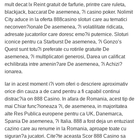
mult decat lx Reint gratuit de farfurie, printre care ruleta,
blackjack, baccarat De asemenea, ?i casino poker. Nolimit
City aduce in la oferta 888casino sloturi care au tematici
neconven?ionale De asemenea, ?i volatilitate ridicata,
adresate jucatorilor care doresc emo?ii puternice. Sloturi
iconice pentru ca Starburst De asemenea, ?i Gonzo’s
Quest sunt totu?i preferate cu rotirile gratuite De
asemenea, ?i multiplicatori generosi, Darea un calificat
echilibrata intre amenin?are De asemenea, ?i Achizi?
ionarea.
Iar in acest moment i?i vom oferi o descriere aproximativ
orice din cauza a de cand pentru a fi capabil continui
distrac?ia on 888 Casino. In afara de Romania, acest tip de
mai Chiar func?ioneaza ?i, de asemenea, in majoritatea
alte Res Publica europene pentru ca UK, Danemarca,
Spania De asemenea, ?i Italia. 888 a fost deja un entuziast
cazino care au renume in la Romania, aproape toate cu
siguran?a jucatori. Cite?te aceasta Scor 888 Casino sa