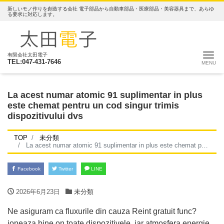
新しいモノ作りを創造する会社 電子部品から自動車部品・医療部品・美容器具まで、あらゆ
る要求に対応します。
ナ
有限会社太田電子
TEL:047-431-7646
La acest numar atomic 91 suplimentar in plus
este chemat pentru un cod singur trimis
dispozitivului dvs
TOP
未分類
La acest numar atomic 91 suplimentar in plus este chemat pentru un cod singur trimis dispozitivului dvs
Facebook
Twitter
LINE
2026年6月23日
未分類
Ne asiguram ca fluxurile din cauza Reint gratuit func?
ioneaza bine on toate dispozitivele, iar atmosfera energie