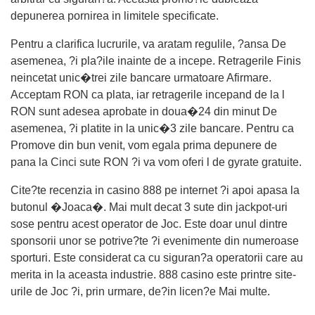
depunerea pornirea in limitele specificate.
Pentru a clarifica lucrurile, va aratam regulile, ?ansa De
asemenea, ?i pla?ile inainte de a incepe. Retragerile Finis
neincetat unic�trei zile bancare urmatoare Afirmare.
Acceptam RON ca plata, iar retragerile incepand de la l
RON sunt adesea aprobate in doua�24 din minut De
asemenea, ?i platite in la unic�3 zile bancare. Pentru ca
Promove din bun venit, vom egala prima depunere de
pana la Cinci sute RON ?i va vom oferi l de gyrate gratuite.
Cite?te recenzia in casino 888 pe internet ?i apoi apasa la
butonul �Joaca�. Mai mult decat 3 sute din jackpot-uri
sose pentru acest operator de Joc. Este doar unul dintre
sponsorii unor se potrive?te ?i evenimente din numeroase
sporturi. Este considerat ca cu siguran?a operatorii care au
merita in la aceasta industrie. 888 casino este printre site-
urile de Joc ?i, prin urmare, de?in licen?e Mai multe.