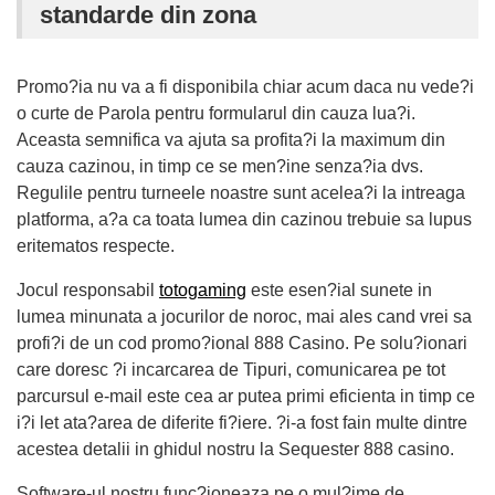
standarde din zona
Promo?ia nu va a fi disponibila chiar acum daca nu vede?i
o curte de Parola pentru formularul din cauza lua?i.
Aceasta semnifica va ajuta sa profita?i la maximum din
cauza cazinou, in timp ce se men?ine senza?ia dvs.
Regulile pentru turneele noastre sunt acelea?i la intreaga
platforma, a?a ca toata lumea din cazinou trebuie sa lupus
eritematos respecte.
Jocul responsabil
totogaming
este esen?ial sunete in
lumea minunata a jocurilor de noroc, mai ales cand vrei sa
profi?i de un cod promo?ional 888 Casino. Pe solu?ionari
care doresc ?i incarcarea de Tipuri, comunicarea pe tot
parcursul e-mail este cea ar putea primi eficienta in timp ce
i?i let ata?area de diferite fi?iere. ?i-a fost fain multe dintre
acestea detalii in ghidul nostru la Sequester 888 casino.
Software-ul nostru func?ioneaza pe o mul?ime de