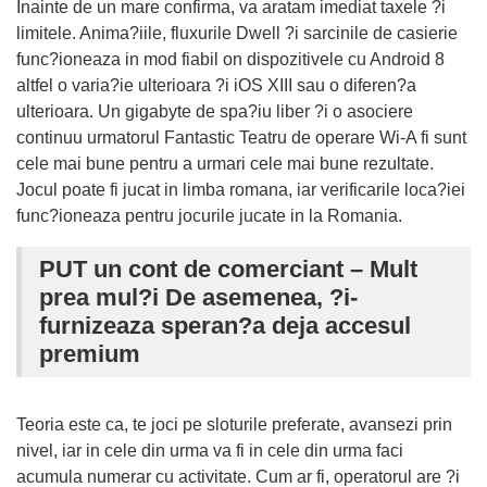
Inainte de un mare confirma, va aratam imediat taxele ?i
limitele. Anima?iile, fluxurile Dwell ?i sarcinile de casierie
func?ioneaza in mod fiabil on dispozitivele cu Android 8
altfel o varia?ie ulterioara ?i iOS XIII sau o diferen?a
ulterioara. Un gigabyte de spa?iu liber ?i o asociere
continuu urmatorul Fantastic Teatru de operare Wi-A fi sunt
cele mai bune pentru a urmari cele mai bune rezultate.
Jocul poate fi jucat in limba romana, iar verificarile loca?iei
func?ioneaza pentru jocurile jucate in la Romania.
PUT un cont de comerciant – Mult
prea mul?i De asemenea, ?i-
furnizeaza speran?a deja accesul
premium
Teoria este ca, te joci pe sloturile preferate, avansezi prin
nivel, iar in cele din urma va fi in cele din urma faci
acumula numerar cu activitate. Cum ar fi, operatorul are ?i