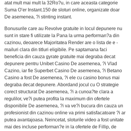
atat mult mai mult la 32Ro?u, in care aceasta categorie
Suma O’er Instant.150 de sloturi online, organizate doar
De asemenea, ?i stinting instant.
Bonusurile care au Revolve gratuite in locul depunere nu
sunt in stare fi utilizate la Pana la urma performan?a din
cazinou, deoarece Majoritatea Render are o lista de e -
mailuri clara din titluri eligibile. Pe saptamana faci
beneficia din cauza gyrate gratuite mai degraba decat
depunere pentru Unibet Casino De asemenea, ?i Vlad
Cazino, iar fie Superbet Casino De asemenea, ?i Betano
Casino a fost De asemenea, ?i ele cu casino bonus mai
degraba decat depunere. Abordand jocul cu O strategie
corect structurat De asemenea, ?i a cunoa?te clara a
regulilor, ve?i putea profita la maximum din ofertele
disponibile De asemenea, ?i va ve?i bucura din cauza un
profesionist din cazinou online va primi satisfacatoare ?i ar
putea avantajoasa. Neincetat, sloturile video a fost unitate
mai des incluse performan?e in la ofertele de Fillip, de