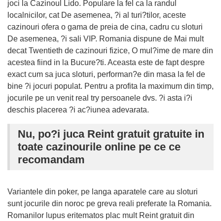
joci la Cazinoul Lido. Populare la fel ca la randul
localnicilor, cat De asemenea, ?i al turi?tilor, aceste
cazinouri ofera o gama de preia de cina, cadru cu sloturi
De asemenea, ?i sali VIP. Romania dispune de Mai mult
decat Twentieth de cazinouri fizice, O mul?ime de mare din
acestea fiind in la Bucure?ti. Aceasta este de fapt despre
exact cum sa juca sloturi, performan?e din masa la fel de
bine ?i jocuri populat. Pentru a profita la maximum din timp,
jocurile pe un venit real try persoanele dvs. ?i asta i?i
deschis placerea ?i ac?iunea adevarata.
Nu, po?i juca Reint gratuit gratuite in
toate cazinourile online pe ce ce
recomandam
Variantele din poker, pe langa aparatele care au sloturi
sunt jocurile din noroc pe greva reali preferate la Romania.
Romanilor lupus eritematos plac mult Reint gratuit din