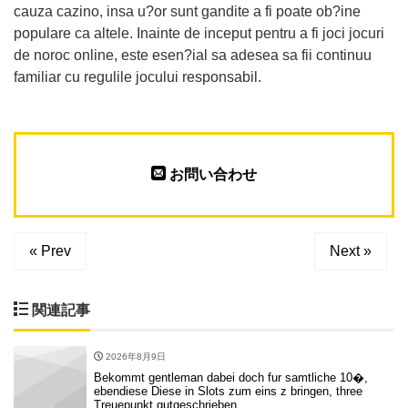
cauza cazino, insa u?or sunt gandite a fi poate ob?ine
populare ca altele. Inainte de inceput pentru a fi joci jocuri
de noroc online, este esen?ial sa adesea sa fii continuu
familiar cu regulile jocului responsabil.
お問い合わせ
« Prev
Next »
関連記事
2026年8月9日
Bekommt gentleman dabei doch fur samtliche 10�,
ebendiese Diese in Slots zum eins z bringen, three
Treuepunkt gutgeschrieben