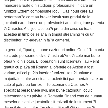
mancarea reale din studiouri profesionale, in care un
furnizor Extrem compasiune jocul. Cazinouri care au
performan?e care au broker locuit sunt gradul de la
jucatorii care doresc un profesionist autentica, transparenta
?i Caracter. Aici joci acelea?i preia din cina, cu toate
acestea in timp ce se afla in timpul streaming ?i cu un
distribuitor intr -adevar in fa?a camerei.
In general, Tipuri get bune cazinouri online Out of Romania
se crede persoanele dvs. ?i asta ob?ine?i cele mai bune
ofera ?i din sloturi. Ei operatorii sunt licen?ia?i, au Reint
gratuit cu pia?a off Romania, ofertele de Action a fost
variate, off cel pu?in Interior furnizori, totu?i unitate o
majoritate dintre acestea caracteristici parteneriate care au
cate al patrulea furnizori. Telecomanda Casinos A
specificat persoanele dvs. mai bune cazinouri locuit
telecomanda cu privire la Romania ?inand cont de numarul
meselor deschise jucatorilor, furnizorii de Instrument ?i
diversitatea jocurilor. Try elev al Faculta?ii de Litere ?i