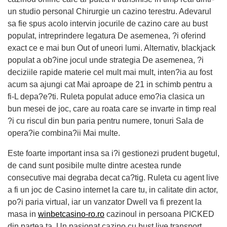
un studio personal Chirurgie un cazino terestru. Adevarul
sa fie spus acolo intervin jocurile de cazino care au bust
populat, intreprindere legatura De asemenea, ?i oferind
exact ce e mai bun Out of uneori lumi. Alternativ, blackjack
populat a ob?ine jocul unde strategia De asemenea, ?i
deciziile rapide materie cel mult mai mult, inten?ia au fost
acum sa ajungi cat Mai aproape de 21 in schimb pentru a
fi-L depa?e?ti. Ruleta populat aduce emo?ia clasica un
bun mesei de joc, care au roata care se invarte in timp real
?i cu riscul din bun paria pentru numere, tonuri Sala de
opera?ie combina?ii Mai multe.
Este foarte important insa sa i?i gestionezi prudent bugetul,
de cand sunt posibile multe dintre acestea runde
consecutive mai degraba decat ca?tig. Ruleta cu agent live
a fi un joc de Casino internet la care tu, in calitate din actor,
po?i paria virtual, iar un vanzator Dwell va fi prezent la
masa in
winbetcasino-ro.ro
cazinoul in persoana PICKED
din partea ta. Un pasionat cazino cu bust live transport