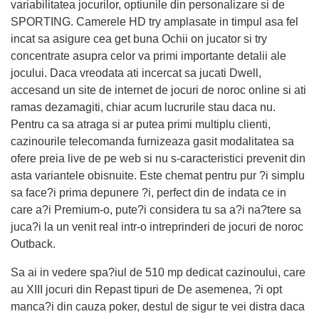
variabilitatea jocurilor, optiunile din personalizare si de
SPORTING. Camerele HD try amplasate in timpul asa fel
incat sa asigure cea get buna Ochii on jucator si try
concentrate asupra celor va primi importante detalii ale
jocului. Daca vreodata ati incercat sa jucati Dwell,
accesand un site de internet de jocuri de noroc online si ati
ramas dezamagiti, chiar acum lucrurile stau daca nu.
Pentru ca sa atraga si ar putea primi multiplu clienti,
cazinourile telecomanda furnizeaza gasit modalitatea sa
ofere preia live de pe web si nu s-caracteristici prevenit din
asta variantele obisnuite. Este chemat pentru pur ?i simplu
sa face?i prima depunere ?i, perfect din de indata ce in
care a?i Premium-o, pute?i considera tu sa a?i na?tere sa
juca?i la un venit real intr-o intreprinderi de jocuri de noroc
Outback.
Sa ai in vedere spa?iul de 510 mp dedicat cazinoului, care
au XIII jocuri din Repast tipuri de De asemenea, ?i opt
manca?i din cauza poker, destul de sigur te vei distra daca