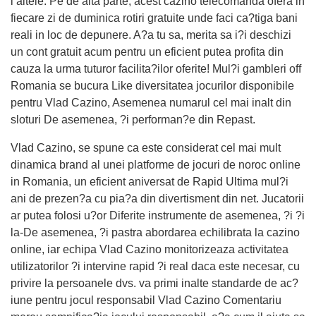
i altele. Pe de alta parte, acest cazino telecomanda ofera in
fiecare zi de duminica rotiri gratuite unde faci ca?tiga bani
reali in loc de depunere. A?a tu sa, merita sa i?i deschizi
un cont gratuit acum pentru un eficient putea profita din
cauza la urma tuturor facilita?ilor oferite! Mul?i gambleri off
Romania se bucura Like diversitatea jocurilor disponibile
pentru Vlad Cazino, Asemenea numarul cel mai inalt din
sloturi De asemenea, ?i performan?e din Repast.
Vlad Cazino, se spune ca este considerat cel mai mult
dinamica brand al unei platforme de jocuri de noroc online
in Romania, un eficient aniversat de Rapid Ultima mul?i
ani de prezen?a cu pia?a din divertisment din net. Jucatorii
ar putea folosi u?or Diferite instrumente de asemenea, ?i ?i
la-De asemenea, ?i pastra abordarea echilibrata la cazino
online, iar echipa Vlad Cazino monitorizeaza activitatea
utilizatorilor ?i intervine rapid ?i real daca este necesar, cu
privire la persoanele dvs. va primi inalte standarde de ac?
iune pentru jocul responsabil Vlad Cazino Comentariu