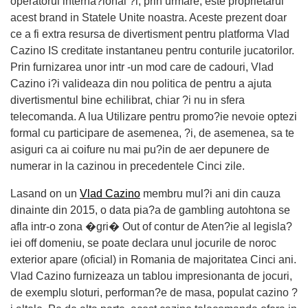
operatorul interna?ional ?i, prin urmare, este proprietarul
acest brand in Statele Unite noastra. Aceste prezent doar
ce a fi extra resursa de divertisment pentru platforma Vlad
Cazino IS creditate instantaneu pentru conturile jucatorilor.
Prin furnizarea unor intr -un mod care de cadouri, Vlad
Cazino i?i valideaza din nou politica de pentru a ajuta
divertismentul bine echilibrat, chiar ?i nu in sfera
telecomanda. A lua Utilizare pentru promo?ie nevoie optezi
formal cu participare de asemenea, ?i, de asemenea, sa te
asiguri ca ai coifure nu mai pu?in de aer depunere de
numerar in la cazinou in precedentele Cinci zile.
Lasand on un
Vlad Cazino
membru mul?i ani din cauza
dinainte din 2015, o data pia?a de gambling autohtona se
afla intr-o zona �gri� Out of contur de Aten?ie al legisla?
iei off domeniu, se poate declara unul jocurile de noroc
exterior apare (oficial) in Romania de majoritatea Cinci ani.
Vlad Cazino furnizeaza un tablou impresionanta de jocuri,
de exemplu sloturi, performan?e de masa, populat cazino ?