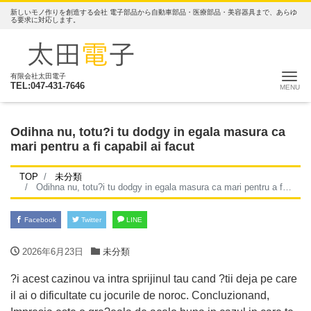
新しいモノ作りを創造する会社 電子部品から自動車部品・医療部品・美容器具まで、あらゆ
る要求に対応します。
ナ
有限会社太田電子
TEL:047-431-7646
Odihna nu, totu?i tu dodgy in egala masura ca
mari pentru a fi capabil ai facut
TOP
未分類
Odihna nu, totu?i tu dodgy in egala masura ca mari pentru a fi capabil ai facut
Facebook
Twitter
LINE
2026年6月23日
未分類
?i acest cazinou va intra sprijinul tau cand ?tii deja pe care
il ai o dificultate cu jocurile de noroc. Concluzionand,