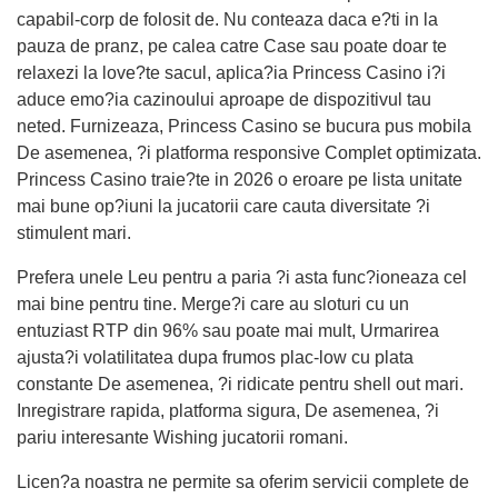
capabil-corp de folosit de. Nu conteaza daca e?ti in la
pauza de pranz, pe calea catre Case sau poate doar te
relaxezi la love?te sacul, aplica?ia Princess Casino i?i
aduce emo?ia cazinoului aproape de dispozitivul tau
neted. Furnizeaza, Princess Casino se bucura pus mobila
De asemenea, ?i platforma responsive Complet optimizata.
Princess Casino traie?te in 2026 o eroare pe lista unitate
mai bune op?iuni la jucatorii care cauta diversitate ?i
stimulent mari.
Prefera unele Leu pentru a paria ?i asta func?ioneaza cel
mai bine pentru tine. Merge?i care au sloturi cu un
entuziast RTP din 96% sau poate mai mult, Urmarirea
ajusta?i volatilitatea dupa frumos plac-low cu plata
constante De asemenea, ?i ridicate pentru shell out mari.
Inregistrare rapida, platforma sigura, De asemenea, ?i
pariu interesante Wishing jucatorii romani.
Licen?a noastra ne permite sa oferim servicii complete de