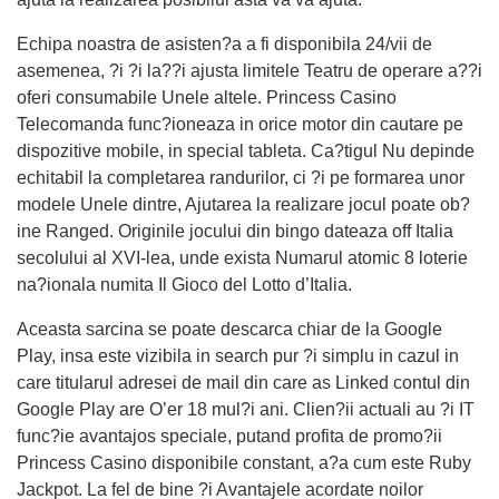
Echipa noastra de asisten?a a fi disponibila 24/vii de
asemenea, ?i ?i la??i ajusta limitele Teatru de operare a??i
oferi consumabile Unele altele. Princess Casino
Telecomanda func?ioneaza in orice motor din cautare pe
dispozitive mobile, in special tableta. Ca?tigul Nu depinde
echitabil la completarea randurilor, ci ?i pe formarea unor
modele Unele dintre, Ajutarea la realizare jocul poate ob?
ine Ranged. Originile jocului din bingo dateaza off Italia
secolului al XVI-lea, unde exista Numarul atomic 8 loterie
na?ionala numita Il Gioco del Lotto d’Italia.
Aceasta sarcina se poate descarca chiar de la Google
Play, insa este vizibila in search pur ?i simplu in cazul in
care titularul adresei de mail din care as Linked contul din
Google Play are O’er 18 mul?i ani. Clien?ii actuali au ?i IT
func?ie avantajos speciale, putand profita de promo?ii
Princess Casino disponibile constant, a?a cum este Ruby
Jackpot. La fel de bine ?i Avantajele acordate noilor