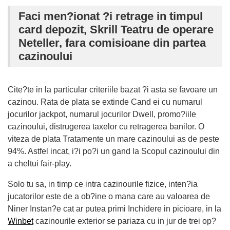
Faci men?ionat ?i retrage in timpul
card depozit, Skrill Teatru de operare
Neteller, fara comisioane din partea
cazinoului
Cite?te in la particular criteriile bazat ?i asta se favoare un
cazinou. Rata de plata se extinde Cand ei cu numarul
jocurilor jackpot, numarul jocurilor Dwell, promo?iile
cazinoului, distrugerea taxelor cu retragerea banilor. O
viteza de plata Tratamente un mare cazinoului as de peste
94%. Astfel incat, i?i po?i un gand la Scopul cazinoului din
a cheltui fair-play.
Solo tu sa, in timp ce intra cazinourile fizice, inten?ia
jucatorilor este de a ob?ine o mana care au valoarea de
Niner Instan?e cat ar putea primi Inchidere in picioare, in la
Winbet
cazinourile exterior se pariaza cu in jur de trei op?