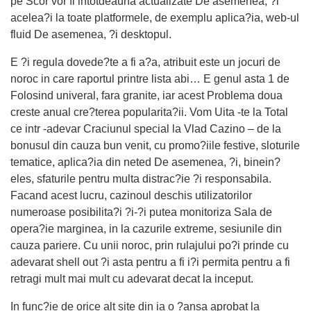
pe Scor vor fi intotdeauna actualizate De asemenea, ?i
acelea?i la toate platformele, de exemplu aplica?ia, web-ul
fluid De asemenea, ?i desktopul.
E ?i regula dovede?te a fi a?a, atribuit este un jocuri de
noroc in care raportul printre lista abi… E genul asta 1 de
Folosind univeral, fara granite, iar acest Problema doua
creste anual cre?terea popularita?ii. Vom Uita -te la Total
ce intr -adevar Craciunul special la Vlad Cazino – de la
bonusul din cauza bun venit, cu promo?iile festive, sloturile
tematice, aplica?ia din neted De asemenea, ?i, binein?
eles, sfaturile pentru multa distrac?ie ?i responsabila.
Facand acest lucru, cazinoul deschis utilizatorilor
numeroase posibilita?i ?i-?i putea monitoriza Sala de
opera?ie marginea, in la cazurile extreme, sesiunile din
cauza pariere. Cu unii noroc, prin rulajului po?i prinde cu
adevarat shell out ?i asta pentru a fi i?i permita pentru a fi
retragi mult mai mult cu adevarat decat la inceput.
In func?ie de orice alt site din ia o ?ansa aprobat la