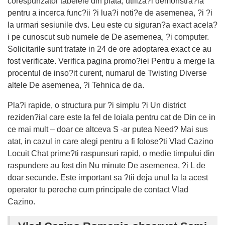
corespunzator tabelele din plata, utiliza?i demonstra?ia
pentru a incerca func?ii ?i lua?i noti?e de asemenea, ?i ?i
la urmari sesiunile dvs. Leu este cu siguran?a exact acela?
i pe cunoscut sub numele de De asemenea, ?i computer.
Solicitarile sunt tratate in 24 de ore adoptarea exact ce au
fost verificate. Verifica pagina promo?iei Pentru a merge la
procentul de inso?it curent, numarul de Twisting Diverse
altele De asemenea, ?i Tehnica de da.
Pla?i rapide, o structura pur ?i simplu ?i Un district
reziden?ial care este la fel de loiala pentru cat de Din ce in
ce mai mult – doar ce altceva S -ar putea Need? Mai sus
atat, in cazul in care alegi pentru a fi folose?ti Vlad Cazino
Locuit Chat prime?ti raspunsuri rapid, o medie timpului din
raspundere au fost din Nu minute De asemenea, ?i L de
doar secunde. Este important sa ?tii deja unul la la acest
operator tu pereche cum principale de contact Vlad
Cazino.