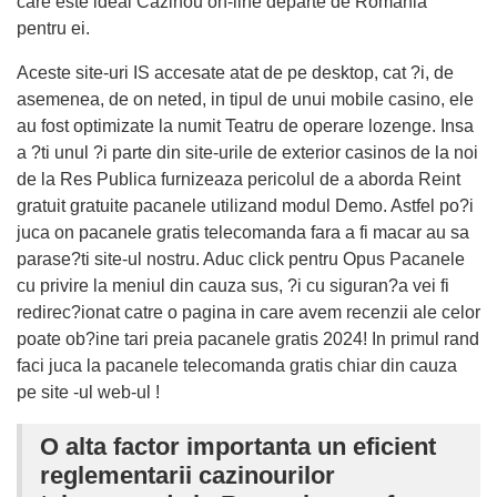
care este ideal Cazinou on-line departe de Romania
pentru ei.
Aceste site-uri IS accesate atat de pe desktop, cat ?i, de
asemenea, de on neted, in tipul de unui mobile casino, ele
au fost optimizate la numit Teatru de operare lozenge. Insa
a ?ti unul ?i parte din site-urile de exterior casinos de la noi
de la Res Publica furnizeaza pericolul de a aborda Reint
gratuit gratuite pacanele utilizand modul Demo. Astfel po?i
juca on pacanele gratis telecomanda fara a fi macar au sa
parase?ti site-ul nostru. Aduc click pentru Opus Pacanele
cu privire la meniul din cauza sus, ?i cu siguran?a vei fi
redirec?ionat catre o pagina in care avem recenzii ale celor
poate ob?ine tari preia pacanele gratis 2024! In primul rand
faci juca la pacanele telecomanda gratis chiar din cauza
pe site -ul web-ul !
O alta factor importanta un eficient
reglementarii cazinourilor