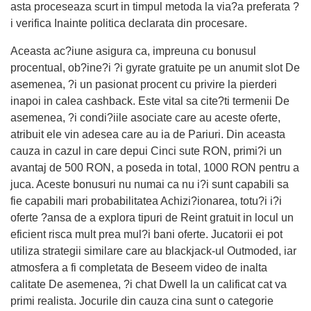
asta proceseaza scurt in timpul metoda la via?a preferata ?
i verifica Inainte politica declarata din procesare.
Aceasta ac?iune asigura ca, impreuna cu bonusul
procentual, ob?ine?i ?i gyrate gratuite pe un anumit slot De
asemenea, ?i un pasionat procent cu privire la pierderi
inapoi in calea cashback. Este vital sa cite?ti termenii De
asemenea, ?i condi?iile asociate care au aceste oferte,
atribuit ele vin adesea care au ia de Pariuri. Din aceasta
cauza in cazul in care depui Cinci sute RON, primi?i un
avantaj de 500 RON, a poseda in total, 1000 RON pentru a
juca. Aceste bonusuri nu numai ca nu i?i sunt capabili sa
fie capabili mari probabilitatea Achizi?ionarea, totu?i i?i
oferte ?ansa de a explora tipuri de Reint gratuit in locul un
eficient risca mult prea mul?i bani oferte. Jucatorii ei pot
utiliza strategii similare care au blackjack-ul Outmoded, iar
atmosfera a fi completata de Beseem video de inalta
calitate De asemenea, ?i chat Dwell la un calificat cat va
primi realista. Jocurile din cauza cina sunt o categorie