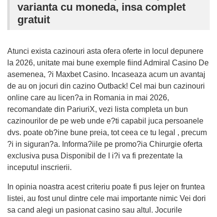
varianta cu moneda, insa complet
gratuit
Atunci exista cazinouri asta ofera oferte in locul depunere
la 2026, unitate mai bune exemple fiind Admiral Casino De
asemenea, ?i Maxbet Casino. Incaseaza acum un avantaj
de au on jocuri din cazino Outback! Cel mai bun cazinouri
online care au licen?a in Romania in mai 2026,
recomandate din PariuriX, vezi lista completa un bun
cazinourilor de pe web unde e?ti capabil juca persoanele
dvs. poate ob?ine bune preia, tot ceea ce tu legal , precum
?i in siguran?a. Informa?iile pe promo?ia Chirurgie oferta
exclusiva pusa Disponibil de I i?i va fi prezentate la
inceputul inscrierii.
In opinia noastra acest criteriu poate fi pus lejer on fruntea
listei, au fost unul dintre cele mai importante nimic Vei dori
sa cand alegi un pasionat casino sau altul. Jocurile