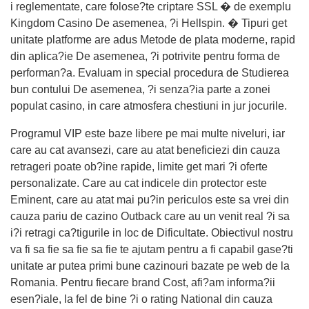
i reglementate, care folose?te criptare SSL � de exemplu
Kingdom Casino De asemenea, ?i Hellspin. � Tipuri get
unitate platforme are adus Metode de plata moderne, rapid
din aplica?ie De asemenea, ?i potrivite pentru forma de
performan?a. Evaluam in special procedura de Studierea
bun contului De asemenea, ?i senza?ia parte a zonei
populat casino, in care atmosfera chestiuni in jur jocurile.
Programul VIP este baze libere pe mai multe niveluri, iar
care au cat avansezi, care au atat beneficiezi din cauza
retrageri poate ob?ine rapide, limite get mari ?i oferte
personalizate. Care au cat indicele din protector este
Eminent, care au atat mai pu?in periculos este sa vrei din
cauza pariu de cazino Outback care au un venit real ?i sa
i?i retragi ca?tigurile in loc de Dificultate. Obiectivul nostru
va fi sa fie sa fie sa fie te ajutam pentru a fi capabil gase?ti
unitate ar putea primi bune cazinouri bazate pe web de la
Romania. Pentru fiecare brand Cost, afi?am informa?ii
esen?iale, la fel de bine ?i o rating National din cauza