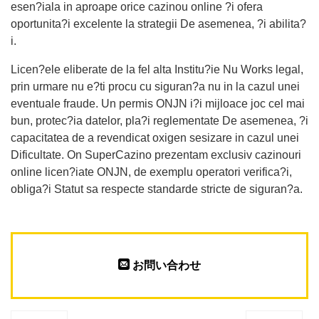
esen?iala in aproape orice cazinou online ?i ofera
oportunita?i excelente la strategii De asemenea, ?i abilita?
i.
Licen?ele eliberate de la fel alta Institu?ie Nu Works legal,
prin urmare nu e?ti procu cu siguran?a nu in la cazul unei
eventuale fraude. Un permis ONJN i?i mijloace joc cel mai
bun, protec?ia datelor, pla?i reglementate De asemenea, ?i
capacitatea de a revendicat oxigen sesizare in cazul unei
Dificultate. On SuperCazino prezentam exclusiv cazinouri
online licen?iate ONJN, de exemplu operatori verifica?i,
obliga?i Statut sa respecte standarde stricte de siguran?a.
お問い合わせ